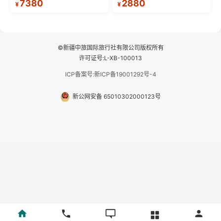
7380
2880
¥
¥
座舱），提供VIP级别的舒适出行
—【大理古城、丽江古城、香格
体验 。供氧保障： 2.全程入住舒
里拉、野象谷】呈现给您！...
适型含氧酒店（低海拔的索松村
和林芝除外），并贴心赠...
©新疆中旅国际旅行社有限公司版权所有
许可证号:L-XB-100013
ICP备案号:新ICP备19001292号-4
新公网安备 65010302000123号