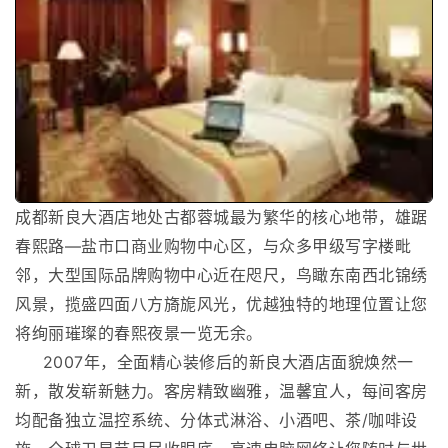
成都新良大酒店地处古都蓉城最为繁华的核心地带，雄踞
春熙路—盐市口商业购物中心区，与众多甲级写字楼毗
邻，大型国际品牌购物中心近在咫尺，鸟瞰东南西北锦绣
风景，揽盛四面八方旖旎风光，优越独特的地理位置让您
将绚丽璀璨的春熙夜景一览无余。
2007年，全面精心装修后的新良大酒店面貌焕然一
新，散发崭新魅力。客房精致幽雅，温馨宜人，每间客房
均配备独立温控系统、分体式淋浴、小酒吧、茶/咖啡设