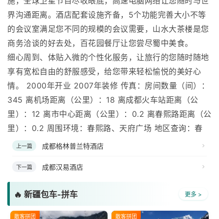
施，全球卫星节目尽收眼底，高速电脑网络让您随时与世
界沟通距离。酒店配套设施齐备，5个功能完善大小不等
的会议室满足您不同的规模的会议需要，山水大茶楼是您
商务洽谈的好去处，百花园餐厅让您尝尽蜀中美食。
细心周到、体贴入微的个性化服务，让旅行的您随时随地
享有宽松自由的舒服感受，给您带来轻松愉悦的美好心
情。 2000年开业 2007年装修 传真：房间数量（间）：
345 离机场距离（公里）：18 离成都火车站距离（公
里）：12 离市中心距离（公里）：0.2 离春熙路距离（公
里）：0.2 周围环境：春熙路、天府广场 地区查询：春
成都格林普兰特酒店
上一篇
成都汉易酒店
下一篇
🔥 新疆包车-拼车
更多 >
散客拼团
散客拼团