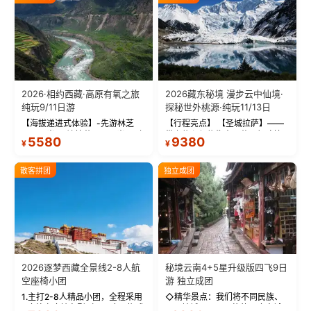
2026·相约西藏·高原有氧之旅
2026藏东秘境 漫步云中仙境·
纯玩9/11日游
探秘世外桃源·纯玩11/13日
【海拔递进式体验】-先游林芝
【行程亮点】 【圣城拉萨】——
(2900米)再访拉萨(3650米)，亲
带上信心与信仰去西藏，行吟拉
5580
9380
¥
¥
测 99%游客零高反 。 【贴心保
萨，感受这座城与生俱来的与众
障】-全程配备便携式制氧机，高
不同！ 【布达拉宫】——集宫殿
反根本不是事儿 ！ 【无人机航
城堡寺院于一体的宏伟建筑，是
散客拼团
独立成团
拍】-雪山/圣湖/...
西藏最完整的古代...
2026逐梦西藏全景线2-8人航
秘境云南4+5星升级版四飞9日
空座椅小团
游 独立成团
1.主打2-8人精品小团，全程采用
◇精华景点：我们将不同民族、
9座航空座椅车型（360度环抱式
不同地域、不同风格的三座古城