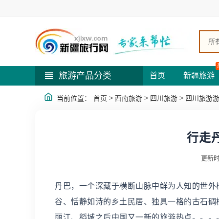
所
旅游产品分类
首页
新疆旅游
>
>
>
当前位置：
首页
西南旅游
四川旅游
四川旅游
行走
更新时
丹巴，一个深藏于横断山脉中鲜为人知的世外
谷、恬静如诗的乡土民居、独具一格的古石碉
丽江、稻城之后中国又一新的旅游热点。。。。