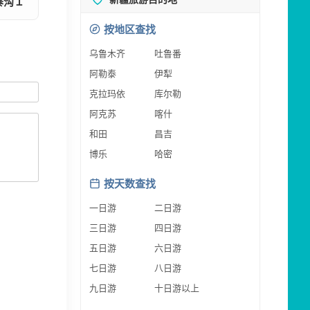
寨沟１
按地区查找
乌鲁木齐
吐鲁番
阿勒泰
伊犁
克拉玛依
库尔勒
阿克苏
喀什
和田
昌吉
博乐
哈密
按天数查找
一日游
二日游
三日游
四日游
五日游
六日游
七日游
八日游
九日游
十日游以上