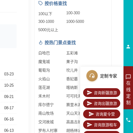
按价格查找
100-300
100以下
300-1000
1000-5000
5000元以上
按热门景点查找
白哈巴
五彩滩
魔鬼城
果子沟
葡萄沟
坎儿井
03-23
定制专家
火焰山
香妃墓
在
10-25
莲花湖
喀纳斯
线
咨询新疆旅游
定
禾木村
可可托海
09-21
制
咨询出疆旅游
库尔德宁
赛里木湖
08-17
南山牧场
天山天池
咨询夏令营
06-16
交河故城
高昌古城
咨询旅游租车
06-13
罗布人村寨
胡杨林公园