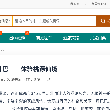
我的账户
经营许可证
有信息
热
热
出疆旅游
商旅租车
酒店宾馆
景点门票
游记
丹巴－－体验桃源仙境
间：06-20
来源：
作者：
浏览：
...
次
桃源，西距成都市345公里。壮丽迷人的党岭风光、无限神秘
楼、多姿多彩的嘉绒风情，惊现出丹巴的神奇和美丽。丹巴已
。。 党岭景区内有葫芦海、卓雍措、马措、斯阿涅、阿尤母措