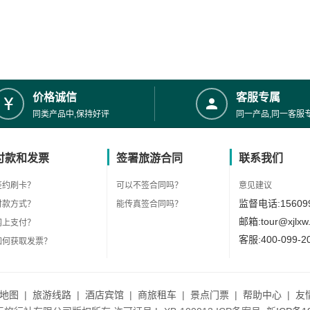
价格诚信
客服专属
同类产品中,保持好评
同一产品,同一客服
付款和发票
签署旅游合同
联系我们
签约刷卡？
可以不签合同吗？
意见建议
监督电话:156099
付款方式？
能传真签合同吗？
邮箱:tour@xjlxw
网上支付？
客服:400-099-2
如何获取发票？
地图
|
旅游线路
|
酒店宾馆
|
商旅租车
|
景点门票
|
帮助中心
|
友