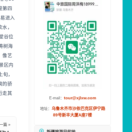
是第四
最易进入
饮水，
堂谷位
涛树海
，像艺
景区内
上旬，
爽的骄
行走其
tour@xjlxw.com
E-mail：
乌鲁木齐市沙依巴克区伊宁路
地址：
89号新丰大厦A座7楼
一篇 »
新疆旅游目的地