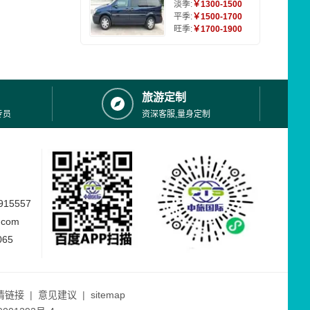
淡季:
￥1300-1500
平季:
￥1500-1700
旺季:
￥1700-1900
旅游定制
专员
资深客服,量身定制
15557
.com
065
情链接
|
意见建议
|
sitemap