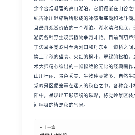
余个含烟凝碧的高山湖泊，它们镶嵌在山谷之
纪古冰川退缩后所形成的冰碛堰塞湖和冰斗湖
且最具观赏价值的一个湖泊。湖水清澈见底，
湖周各种野生观赏植物争奇斗艳。目前到葫芦
于边耳乡党岭村至两河口和丹东乡一道桥之间
换上了秋的盛装。火红的枫叶，翠绿的松柏，
术大师精心绘出的一幅幅绝伦无比的经典画作
山川壮丽、景色秀美、生物种类繁多、自然生
党岭景区便笼罩在迷人的秋色之中，各种变叶
阳中，呈现出五彩缤纷的璀璨，将党岭景区装
间呼吸的皆是秋的气息。
« 上一篇