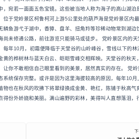
中，宛若一面面五色宝镜。这些被当地人称为海子的高山湖泊
。位于党岭景区柯鲁柯河上游5公里处的葫芦海是党岭景区内
无鳞鱼游弋于湖中，香獐、盘羊、扭角羚等珍稀动物常到湖边
海尚未修通公路，前往游览只能骑马或徒步。 党岭景区内的天
，每年10月，初霜便降临于天堂谷的山岭峰谷，雪线以下的林
金黄的桦树林与蓝天白云、皑皑雪峰交相辉映。天堂谷的秋天
，让你不敢相信自己眼里看到的美景，居然真实的存在。 党岭
态系统保存完整。或许是因为这里海拔较高的原因，每年10月
植物也在秋风的吹拂下将翠绿换成金黄、艳红，陈铺于秋高气
点得份外娇娆和美丽。满山遍野的彩林，美得叫人直想落泪，
下