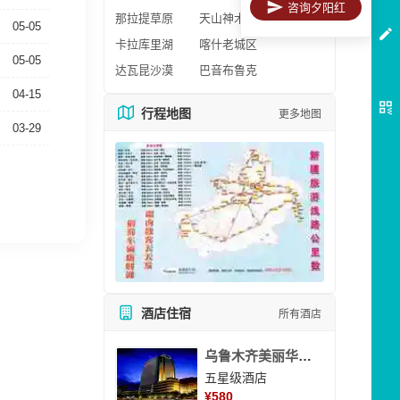
咨询夕阳红
那拉提草原
天山神木园
05-05
卡拉库里湖
喀什老城区
05-05
达瓦昆沙漠
巴音布鲁克
04-15
行程地图
更多地图
03-29
酒店住宿
所有酒店
乌鲁木齐美丽华大酒
五星级酒店
¥
580