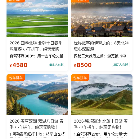
2026·画卷北疆 北疆十日春季
世界旅客的伊犁之约：8天北疆
深度游 小车拼车、纯玩无购
暖心深度游
物！
自驾环湖360°：用一圈车轮丈量
探秘三大雅丹之首：游览被《中
“大西洋最后一滴眼泪”的极致蔚
国国家地理》评选为“中国最美的
4580
8500
468人看过
257人看过
¥
¥
蓝。 赛湖旅拍：甄选多款风格服
三大雅丹”第一名的克拉玛依魔鬼
饰，9张精修美照，定格赛里木湖
城。 中国第一村：探访仅存的图
绝美瞬间。 赛湖坦克300跟车视
瓦人最大村落——禾木村，欣赏
包车拼车
包车拼车
频：专业摄影师...
晨雾与小木...
2026·春享双湖 双湖八日游 春
2026·秘境疆途 北疆十日游 春
季 小车拼车、纯玩无购物！
季 小车拼车、纯玩无购物！
1.阿勒泰网红打卡地：将军山 2.将
1.自驾环湖270°，用车轮丈量“大