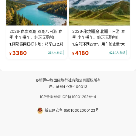
2026·春享双湖 双湖八日游 春
2026·秘境疆途 北疆十日游 春
季 小车拼车、纯玩无购物！
季 小车拼车、纯玩无购物！
1.阿勒泰网红打卡地：将军山 2.将
1.自驾环湖270°，用车轮丈量“大
军山落日缆车，体验雪都风光 3.
西洋最后一滴眼泪”的极致蔚蓝，
3380
4180
354人看过
4264人看过
¥
¥
将军山，夕阳派对，蹦迪party 4.
让雪山、花海与深邃湖水在转弯
自驾赛里木湖360°环湖 5.二进赛
间连成自由的画卷。 2.特别赠送
湖随心游，邂逅湖畔日出浪漫...
那拉提景区3公里内，落地窗三钻
民宿 3.那...
©新疆中旅国际旅行社有限公司版权所有
许可证号:L-XB-100013
ICP备案号:新ICP备19001292号-4
新公网安备 65010302000123号