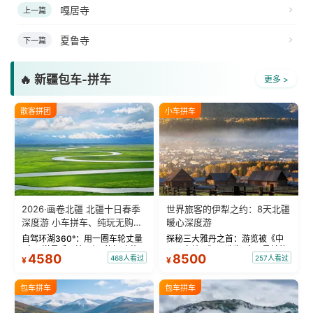
嘎居寺
上一篇
夏鲁寺
下一篇
🔥 新疆包车-拼车
更多 >
散客拼团
小车拼车
2026·画卷北疆 北疆十日春季
世界旅客的伊犁之约：8天北疆
深度游 小车拼车、纯玩无购
暖心深度游
物！
自驾环湖360°：用一圈车轮丈量
探秘三大雅丹之首：游览被《中
“大西洋最后一滴眼泪”的极致蔚
国国家地理》评选为“中国最美的
4580
8500
468人看过
257人看过
¥
¥
蓝。 赛湖旅拍：甄选多款风格服
三大雅丹”第一名的克拉玛依魔鬼
饰，9张精修美照，定格赛里木湖
城。 中国第一村：探访仅存的图
绝美瞬间。 赛湖坦克300跟车视
瓦人最大村落——禾木村，欣赏
包车拼车
包车拼车
频：专业摄影师...
晨雾与小木...