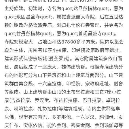
措林乡。距日喀则市130公里。公元1615年，由多罗那他
主持修建。初建时，寺名为quot;达旦彭措林quot;，意为
quot;永固昌盛寺quot;，属觉囊派最大寺院，后在五世达
赖时期改为格鲁派寺庙，划归扎什伦布寺管理，并更名为
quot;甘丹彭措林quot;，意为quot;善规昌盛寺quot;。
寺院规模宏大，占地面积达37800多平方米。院内以集会
殿为主体，周围有16座小拉康、印经院及宗政府等遗址，
建筑形式似密宗坛城(曼荼罗式)。其它附属建筑多依山而
建，最后组成了一座庞大、雄伟建筑群。根据寺庙建筑分
布的地形可分为山下建筑群和山上建筑群两部分。山下建
筑群由集会殿、十六座拉康、印经院、宗政府遗址、僧舍
等组成。山上建筑群由山顶的土布坚拉康和其它7座小拉
康(吉杰拉康、罗汉堂、布达拉拉康、巴日拉康、卓玛拉
康、喇嘛拉康、扎协拉康)等建筑组成。寺内主供释迦牟
尼佛，现塑有宗喀巴、多罗那他、十六罗汉、瑜伽母、贡
庆仁布、宝帐依怙、能怖金刚、密集金刚、金刚瑜伽母等