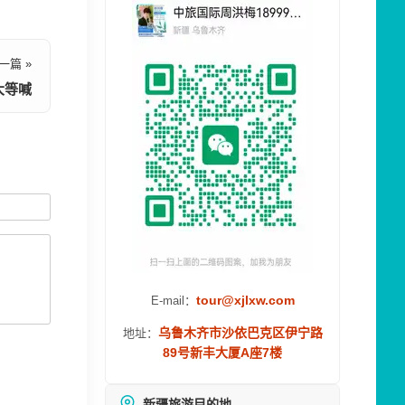
一篇 »
大等喊
tour@xjlxw.com
E-mail：
乌鲁木齐市沙依巴克区伊宁路
地址：
89号新丰大厦A座7楼
新疆旅游目的地