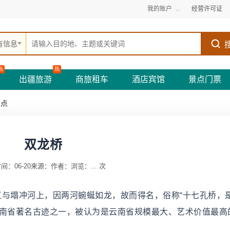
我的账户
经营许可证
有信息
热
热
出疆旅游
商旅租车
酒店宾馆
景点门票
景点
双龙桥
间：06-20
来源：
作者：
浏览：
...
次
江与塌冲河上，因两河蜿蜒如龙，故而得名，俗称“十七孔桥，
是云南省著名古迹之一，被认为是云南省规模最大、艺术价值最高