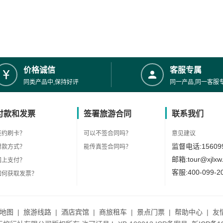
价格诚信
客服专属
同类产品中,保持好评
同一产品,同一客服
付款和发票
签署旅游合同
联系我们
签约刷卡？
可以不签合同吗？
意见建议
监督电话:156099
付款方式？
能传真签合同吗？
邮箱:tour@xjlxw
网上支付？
客服:400-099-2
如何获取发票？
地图
|
旅游线路
|
酒店宾馆
|
商旅租车
|
景点门票
|
帮助中心
|
友