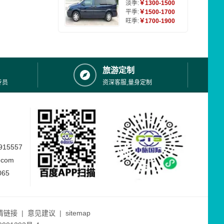
淡季:
￥1300-1500
平季:
￥1500-1700
旺季:
￥1700-1900
旅游定制
专员
资深客服,量身定制
15557
.com
065
情链接
|
意见建议
|
sitemap