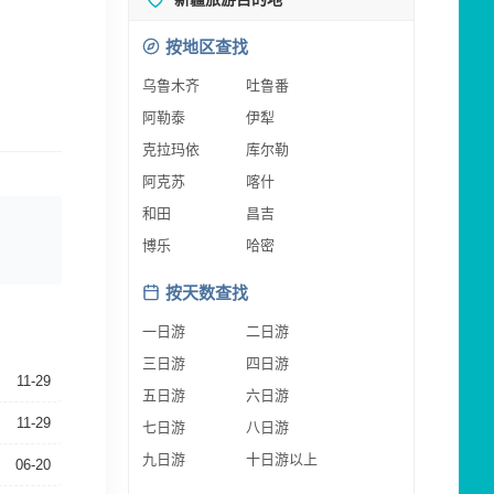
按地区查找
乌鲁木齐
吐鲁番
阿勒泰
伊犁
克拉玛依
库尔勒
阿克苏
喀什
和田
昌吉
博乐
哈密
按天数查找
一日游
二日游
三日游
四日游
11-29
五日游
六日游
11-29
七日游
八日游
九日游
十日游以上
06-20