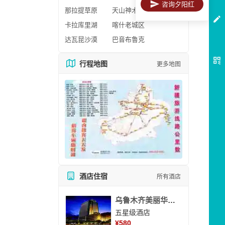
咨询夕阳红
那拉提草原
天山神木园
卡拉库里湖
喀什老城区
达瓦昆沙漠
巴音布鲁克
行程地图
更多地图
酒店住宿
所有酒店
乌鲁木齐美丽华大酒
五星级酒店
¥
580