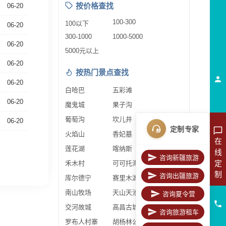
按价格查找
06-20
100-300
100以下
06-20
300-1000
1000-5000
06-20
5000元以上
06-20
按热门景点查找
06-20
白哈巴
五彩滩
06-20
魔鬼城
果子沟
葡萄沟
坎儿井
06-20
定制专家
火焰山
香妃墓
在
莲花湖
喀纳斯
线
咨询新疆旅游
定
禾木村
可可托海
制
咨询出疆旅游
库尔德宁
赛里木湖
南山牧场
天山天池
咨询夏令营
交河故城
高昌古城
咨询旅游租车
罗布人村寨
胡杨林公园