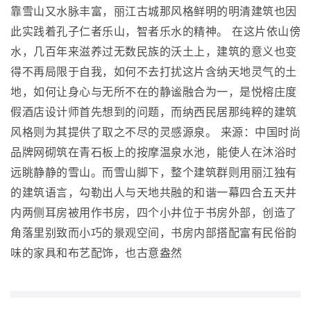
靠雪山又水脉丰富，丽江古城那风格鲜明的明清建筑也因
此实践着孔子仁者乐山，智者乐水的精神。 在这片依山傍
水，几百年来滋养过无数民族的沃土上，建筑的意义也变
得不再局限于自我，如何不去打扰这片含纳天地灵气的土
地，如何让身心与无所不在的静谧融合为一，是悦榕庄度
假酒店设计师首先想到的问题，而纳西民居那纯粹的建筑
风格则为其提供了取之不尽的灵感源泉。 来源：中国时尚
品牌网砌筑在青石板上的按摩温泉水池，能使人在沐浴时
远眺静静的雪山。而雪山脚下，整个建筑群则用丽江独有
的建筑语言，勾勒出人与天地共融的和谐一幕四合五天井
内两侧耳房被用作书房，四个小井位于书房外部，创造了
角落里别致而小巧的景观空间，书房内部搭配富有民俗韵
味的家具和布艺配饰，也古意盎然