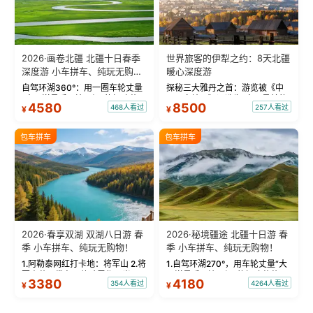
2026·画卷北疆 北疆十日春季
世界旅客的伊犁之约：8天北疆
深度游 小车拼车、纯玩无购
暖心深度游
物！
自驾环湖360°：用一圈车轮丈量
探秘三大雅丹之首：游览被《中
“大西洋最后一滴眼泪”的极致蔚
国国家地理》评选为“中国最美的
4580
8500
468人看过
257人看过
¥
¥
蓝。 赛湖旅拍：甄选多款风格服
三大雅丹”第一名的克拉玛依魔鬼
饰，9张精修美照，定格赛里木湖
城。 中国第一村：探访仅存的图
绝美瞬间。 赛湖坦克300跟车视
瓦人最大村落——禾木村，欣赏
包车拼车
包车拼车
频：专业摄影师...
晨雾与小木...
2026·春享双湖 双湖八日游 春
2026·秘境疆途 北疆十日游 春
季 小车拼车、纯玩无购物！
季 小车拼车、纯玩无购物！
1.阿勒泰网红打卡地：将军山 2.将
1.自驾环湖270°，用车轮丈量“大
军山落日缆车，体验雪都风光 3.
西洋最后一滴眼泪”的极致蔚蓝，
3380
4180
354人看过
4264人看过
¥
¥
将军山，夕阳派对，蹦迪party 4.
让雪山、花海与深邃湖水在转弯
自驾赛里木湖360°环湖 5.二进赛
间连成自由的画卷。 2.特别赠送
湖随心游，邂逅湖畔日出浪漫...
那拉提景区3公里内，落地窗三钻