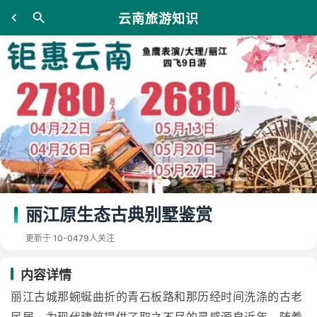
云南旅游知识
丽江原生态古典别墅鉴赏
更新于 10-04
79人关注
内容详情
丽江古城那蜿蜒曲折的青石板路和那历经时间洗涤的古老