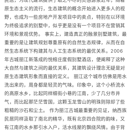
民居，为现代建筑提供了取之不尽的灵感源泉近年，随着
原生态主义的流行，生态建筑的概念开始进入更多人的视
野，也成为一些房地产开发项目中的卖点，特别在以环境
为终极追求的别墅中，似乎更是没有一个项目不在营销其
环境和景观优势。 事实上，建造真正的融景别墅建筑，最
重要的是让建筑规划尊重原有的自然生态规律，从而在自
然生态系统下构建其与人工生态系统的最优关系。2006
年古城丽江新落成的悦榕庄度假别墅酒店，便阐释了这种
大自然与建筑之间的最优关系，其建筑设计理念无疑是对
原生态建筑形象而直接的定义。 丽江这个城市仿佛是用水
洗出来的，周身都是轻灵的气味。印象中，这个小桥流水
的高原水乡，比起同样细街小巷的江南，少了几分市井
气，而比起那茫茫雪国，这颗玉龙雪山的明珠则除却了些
粗糙的沙石和尘土。 作为丽江古城最重要的见证，纳西族
民居同样汲取了南北的精华，既有北京四合院的韵味，又
有江南的水乡那引水入户，活水线屋的飘绕风情。由于背