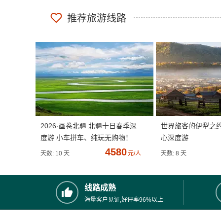
推荐旅游线路
2026·画卷北疆 北疆十日春季深
世界旅客的伊犁之
度游 小车拼车、纯玩无购物！
心深度游
4580
天数: 10 天
元/人
天数: 8 天
线路成熟
海量客户见证,好评率96%以上