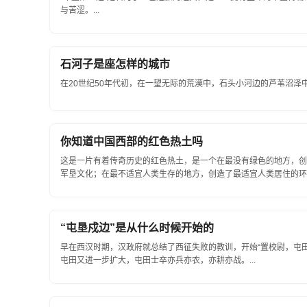
与苦涩。...
石河子是座怎样的城市
在20世纪50年代初，在一望无际的荒漠中，石头小河边的芦苇沼泽中
你知道中国西部的红色热土吗
这是一片有着传奇历史的红色热土，是一个在最没有绿色的地方，创
军垦文化；在最不适宜人类生存的地方，创造了最适宜人类居住的环境.
“屯垦戍边”是从什么时候开始的
早在西汉时期，汉政府就总结了西征失败的教训，开始“置校尉，屯田
屯田又进一步扩大，屯田士卒亦兵亦农，亦耕亦战。...