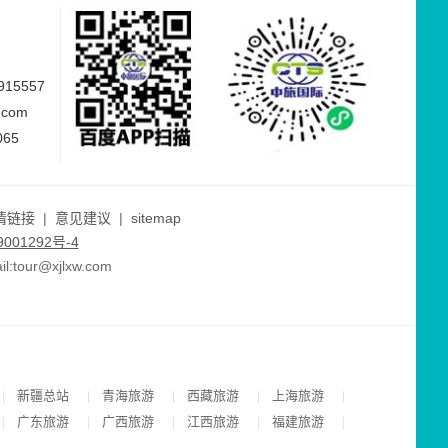
15557
.com
065
情链接
|
意见建议
|
sitemap
001292号-4
ur@xjlxw.com
新疆总站
青海旅游
西藏旅游
上海旅游
|
|
|
|
|
广东旅游
广西旅游
江西旅游
福建旅游
|
|
|
|
|