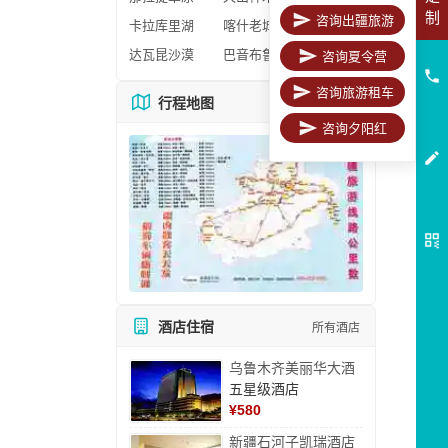
制
咨询出疆旅游
卡拉库里湖
喀什老城区
达瓦昆沙漠
巴音布鲁克
咨询夏令营
咨询旅游租车
行程地图
更多地图
咨询夕阳红
酒店住宿
所有酒店
乌鲁木齐美丽华大酒
五星级酒店
¥
580
新疆石河子凯瑞酒店