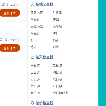
按地区查找
关注度：716 人
乌鲁木齐
吐鲁番
查看详情
阿勒泰
伊犁
克拉玛依
库尔勒
阿克苏
喀什
关注度：4757 人
和田
昌吉
博乐
哈密
查看详情
按天数查找
一日游
二日游
三日游
四日游
五日游
六日游
七日游
八日游
九日游
十日游以上
按价格查找