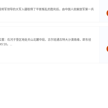
当王震将军领导的大军入疆取得了平匪叛乱的胜利后，由中国人民解放军第一兵
：位置：石河子垦区地处天山北麓中段，古尔班通古特大沙漠南缘，即东径
45’20。...