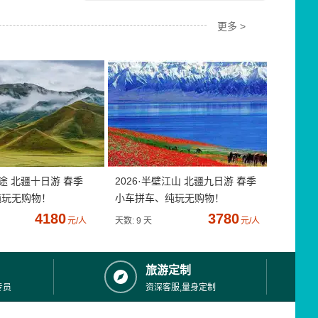
更多 >
疆途 北疆十日游 春季
2026·半壁江山 北疆九日游 春季
纯玩无购物！
小车拼车、纯玩无购物！
4180
3780
元/人
天数: 9 天
元/人
旅游定制
专员
资深客服,量身定制