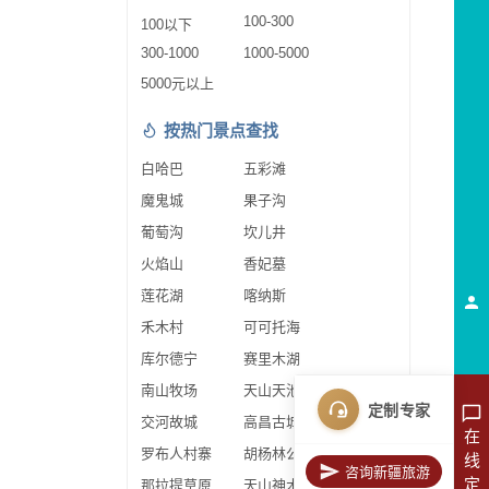
100-300
100以下
300-1000
1000-5000
5000元以上
按热门景点查找
白哈巴
五彩滩
魔鬼城
果子沟
葡萄沟
坎儿井
火焰山
香妃墓
莲花湖
喀纳斯
禾木村
可可托海
库尔德宁
赛里木湖
南山牧场
天山天池
定制专家
交河故城
高昌古城
在
罗布人村寨
胡杨林公园
线
咨询新疆旅游
定
那拉提草原
天山神木园