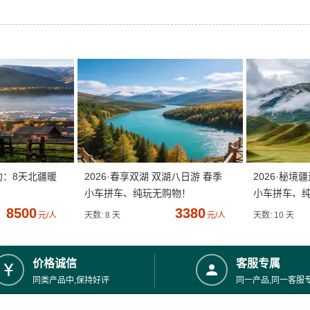
约：8天北疆暖
2026·春享双湖 双湖八日游 春季
2026·秘境
小车拼车、纯玩无购物！
小车拼车、
8500
3380
元/人
天数: 8 天
元/人
天数: 10 天
价格诚信
客服专属
同类产品中,保持好评
同一产品,同一客服