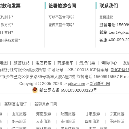
付款和发票
签署旅游合同
联系我们
签约刷卡？
可以不签合同吗？
意见建议
监督电话:156099
付款方式？
能传真签合同吗？
邮箱:tour@xjlxw
网上支付？
客服:400-099-2
如何获取发票？
地图
|
旅游线路
|
酒店宾馆
|
商旅租车
|
景点门票
|
帮助中心
|
友
行社有限公司版权所有 许可证号:L-XB-100013 ICP备案号:
新ICP备19
依巴克区伊宁路89号新丰大厦A座7楼 监督电话:15609915557 E-mail:to
Copyright © 2005-2026 ->
xjlxw.com
>
新疆旅行网
新公网安备 65010302000123号
|
|
新疆酒店预订
新疆景点门票
游
山东旅游
河南旅游
陕西旅游
甘肃旅游
宁夏旅游
|
|
|
|
|
游
湖南旅游
云南旅游
贵州旅游
四川旅游
重庆旅游
|
|
|
|
|
游
辽宁旅游
吉林旅游
黑龙江旅游
内蒙古旅游
|
|
|
|