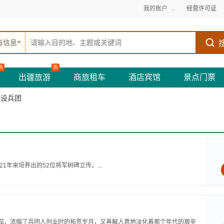
我的账户
经营许可证
有信息
热
热
出疆旅游
商旅租车
酒店宾馆
景点门票
建设兵团
1年来培养出的52位将军树碑立传。...
物馆，浓缩了兵团人创业时的拓荒岁月，又善解人意地淡化着那个年代的艰辛