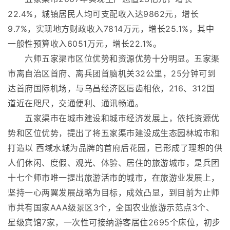
22.4%，城镇居民人均可支配收入达9862元，增长
9.7%，实现地方财政收入7814万元，增长25.1%，其中
一般性预算收入6051万元，增长22.1%。
六师五家渠市区位优势和资源优势十分明显。五家渠
市离自治区首府、离兵团首脑机关32公里，25分钟可到
达首府国际机场，与乌昌经济区唇齿相依，216、312国
道近在咫尺，交通便利、通讯畅通。
五家渠市在城市建设和城市经济发展上，依托资源优
势和区位优势，提出了将五家渠市建设成生态园林城市和
打造以 西域水城为品牌的首府后花园，已形成了理想的供
人们休闲、度假、观光、体验、居住的旅游城市，是兵团
十七个师市唯一提出旅游活市的城市，在旅游业发展上，
坚持一心两翼发展战略为目标，成效凸显，到目前为止师
市共有国家AAA级景区3个，全国农业旅游示范点3个、
星级宾馆7家，一次性可接纳游客居住2695个床位，初步