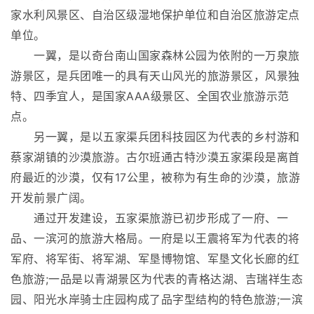
家水利风景区、自治区级湿地保护单位和自治区旅游定点
单位。
一翼，是以奇台南山国家森林公园为依附的一万泉旅
游景区，是兵团唯一的具有天山风光的旅游景区，风景独
特、四季宜人，是国家AAA级景区、全国农业旅游示范
点。
另一翼，是以五家渠兵团科技园区为代表的乡村游和
蔡家湖镇的沙漠旅游。古尔班通古特沙漠五家渠段是离首
府最近的沙漠，仅有17公里，被称为有生命的沙漠，旅游
开发前景广阔。
通过开发建设，五家渠旅游已初步形成了一府、一
品、一滨河的旅游大格局。一府是以王震将军为代表的将
军府、将军街、将军湖、军垦博物馆、军垦文化长廊的红
色旅游;一品是以青湖景区为代表的青格达湖、吉瑞祥生态
园、阳光水岸骑士庄园构成了品字型结构的特色旅游;一滨