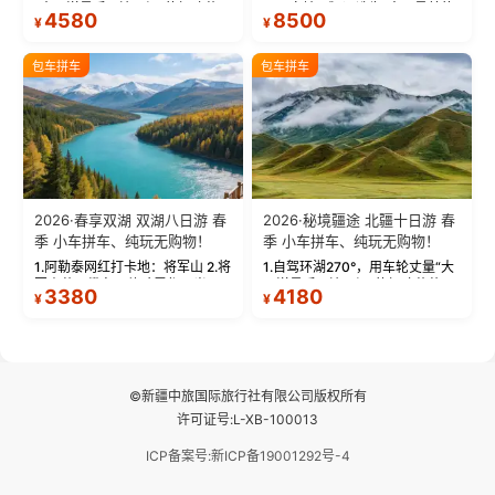
“大西洋最后一滴眼泪”的极致蔚
国国家地理》评选为“中国最美的
4580
8500
¥
¥
蓝。 赛湖旅拍：甄选多款风格服
三大雅丹”第一名的克拉玛依魔鬼
饰，9张精修美照，定格赛里木湖
城。 中国第一村：探访仅存的图
绝美瞬间。 赛湖坦克300跟车视
瓦人最大村落——禾木村，欣赏
包车拼车
包车拼车
频：专业摄影师...
晨雾与小木...
2026·春享双湖 双湖八日游 春
2026·秘境疆途 北疆十日游 春
季 小车拼车、纯玩无购物！
季 小车拼车、纯玩无购物！
1.阿勒泰网红打卡地：将军山 2.将
1.自驾环湖270°，用车轮丈量“大
军山落日缆车，体验雪都风光 3.
西洋最后一滴眼泪”的极致蔚蓝，
3380
4180
¥
¥
将军山，夕阳派对，蹦迪party 4.
让雪山、花海与深邃湖水在转弯
自驾赛里木湖360°环湖 5.二进赛
间连成自由的画卷。 2.特别赠送
湖随心游，邂逅湖畔日出浪漫...
那拉提景区3公里内，落地窗三钻
民宿 3.那...
©新疆中旅国际旅行社有限公司版权所有
许可证号:L-XB-100013
ICP备案号:新ICP备19001292号-4