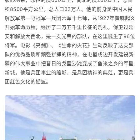
腹心地带，东西跨度600公里，南北跨度200公里，总面
积8500平方公里，总人口32万人。他的前身是中国人民
解放军第一野战军一兵团六军十七师，从1927年黄麻起义
开始革命历程，经历了二万五千里长征的洗礼，保卫过延
安和解放大西北，是一支光荣的部队，在这里诞生了96位
将军。电影《亮剑》、《生命的火花》生动反映了这支部
队的优秀品质和顽强拼搏的精神，在屯垦戍边开发建设新
疆的伟大事业中把昔日的戈壁沙滩变成了鱼米之乡的军垦
新城，他是兵团事业的缩影、是兵团精神的典范，更是兵
团红色文化的摇篮。