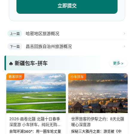
立即提交
哈密地区旅游概况
上一篇
昌吉回族自治州旅游概况
下一篇
🔥 新疆包车-拼车
更多 >
散客拼团
小车拼车
2026·画卷北疆 北疆十日春季
世界旅客的伊犁之约：8天北疆
深度游 小车拼车、纯玩无购
暖心深度游
物！
自驾环湖360°：用一圈车轮丈量
探秘三大雅丹之首：游览被《中