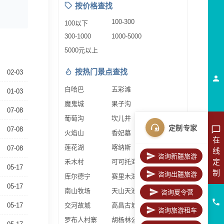
按价格查找
100-300
100以下
300-1000
1000-5000
5000元以上
按热门景点查找
02-03
白哈巴
五彩滩
01-03
魔鬼城
果子沟
07-08
葡萄沟
坎儿井
定制专家
07-08
火焰山
香妃墓
在
莲花湖
喀纳斯
07-08
线
咨询新疆旅游
定
禾木村
可可托海
05-17
制
咨询出疆旅游
库尔德宁
赛里木湖
05-17
南山牧场
天山天池
咨询夏令营
05-17
交河故城
高昌古城
咨询旅游租车
罗布人村寨
胡杨林公园