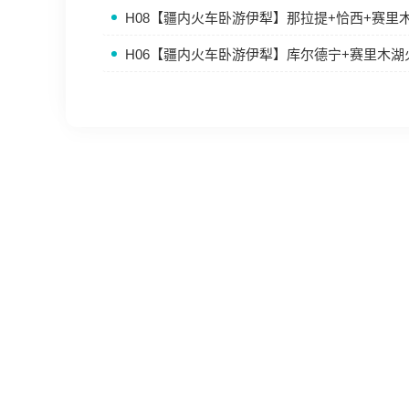
H08【疆内火车卧游伊犁】那拉提+恰西+赛里
H06【疆内火车卧游伊犁】库尔德宁+赛里木