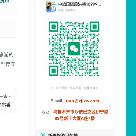
货市
旅游的
大型停车
一篇 »
tour@xjlxw.com
E-mail：
串串香
乌鲁木齐市沙依巴克区伊宁路
地址：
89号新丰大厦A座7楼
新疆旅游目的地