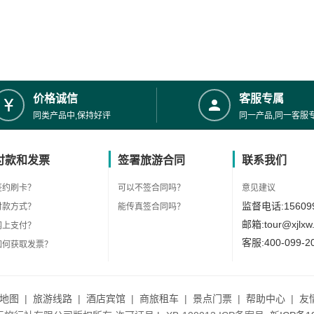
价格诚信
客服专属
同类产品中,保持好评
同一产品,同一客服
付款和发票
签署旅游合同
联系我们
签约刷卡？
可以不签合同吗？
意见建议
监督电话:156099
付款方式？
能传真签合同吗？
邮箱:tour@xjlxw
网上支付？
客服:400-099-2
如何获取发票？
地图
|
旅游线路
|
酒店宾馆
|
商旅租车
|
景点门票
|
帮助中心
|
友