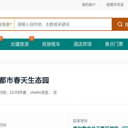
我的账户
经营许可证
有信息
热
热
出疆旅游
商旅租车
酒店宾馆
景点门票
都市春天生态园
间：12-03
作者：zhwfm
浏览：
次
店家地址
时间