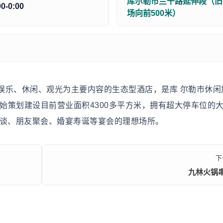
库尔勒市兰干路延伸段（旧
00-0:00
场向前500米）
娱乐、休闲、观光为主要内容的生态型酒店，是库 尔勒市休闲
开始策划建设目前营业面积4300多平方米，拥有超大停车位的
洽谈、朋友聚会、婚宴寿诞等宴会的理想场所。
下
九林火锅