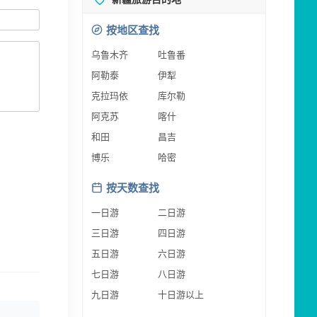
按地区查找
乌鲁木齐
吐鲁番
阿勒泰
伊犁
克拉玛依
库尔勒
阿克苏
喀什
和田
昌吉
博乐
哈密
按天数查找
一日游
二日游
三日游
四日游
五日游
六日游
七日游
八日游
九日游
十日游以上