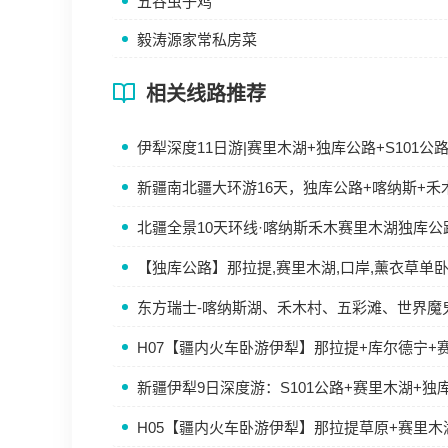
五谷虫子鸡
毅涛源家常私房菜
相关线路推荐
伊犁深度11日游|赛里木湖+独库公路+S101
新疆南北疆大环游16天，独库公路+喀纳斯+禾
北疆全景10天环线·喀纳斯禾木赛里木湖独库公
【独库公路】那拉提,赛里木湖,口岸,薰衣草单
东方瑞士-喀纳斯湖、禾木村、五彩滩、世界魔
H07【疆内火车卧游伊犁】那拉提+库尔德宁+
新疆伊犁9日深度游：S101公路+赛里木湖+独
H05【疆内火车卧游伊犁】那拉提草原+赛里