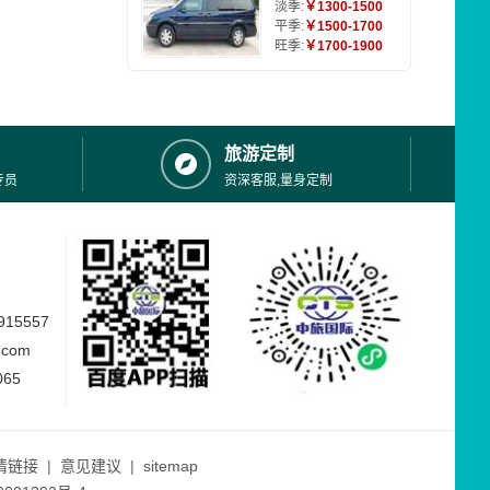
淡季:
￥1300-1500
平季:
￥1500-1700
旺季:
￥1700-1900
旅游定制
专员
资深客服,量身定制
15557
.com
065
情链接
|
意见建议
|
sitemap