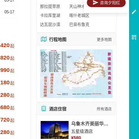
05-17
咨询夕阳红
那拉提草原
天山神木园
05-17
卡拉库里湖
喀什老城区
达瓦昆沙漠
巴音布鲁克
行程地图
更多地图
1420
起
1820
起
990
起
2180
起
1280
起
1680
起
酒店住宿
所有酒店
720
起
乌鲁木齐美丽华大酒
五星级酒店
1280
起
¥
580