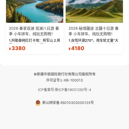
2026·春享双湖 双湖八日游 春
2026·秘境疆途 北疆十日游 春
季 小车拼车、纯玩无购物！
季 小车拼车、纯玩无购物！
1.阿勒泰网红打卡地：将军山 2.将
1.自驾环湖270°，用车轮丈量“大
军山落日缆车，体验雪都风光 3.
西洋最后一滴眼泪”的极致蔚蓝，
3380
4180
¥
¥
将军山，夕阳派对，蹦迪party 4.
让雪山、花海与深邃湖水在转弯
自驾赛里木湖360°环湖 5.二进赛
间连成自由的画卷。 2.特别赠送
湖随心游，邂逅湖畔日出浪漫...
那拉提景区3公里内，落地窗三钻
民宿 3.那...
©新疆中旅国际旅行社有限公司版权所有
许可证号:L-XB-100013
ICP备案号:新ICP备19001292号-4
新公网安备 65010302000123号