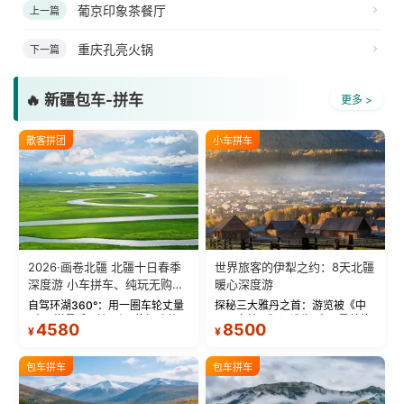
葡京印象茶餐厅
上一篇
重庆孔亮火锅
下一篇
🔥 新疆包车-拼车
更多 >
散客拼团
小车拼车
2026·画卷北疆 北疆十日春季
世界旅客的伊犁之约：8天北疆
深度游 小车拼车、纯玩无购
暖心深度游
物！
自驾环湖360°：用一圈车轮丈量
探秘三大雅丹之首：游览被《中
“大西洋最后一滴眼泪”的极致蔚
国国家地理》评选为“中国最美的
4580
8500
¥
¥
蓝。 赛湖旅拍：甄选多款风格服
三大雅丹”第一名的克拉玛依魔鬼
饰，9张精修美照，定格赛里木湖
城。 中国第一村：探访仅存的图
绝美瞬间。 赛湖坦克300跟车视
瓦人最大村落——禾木村，欣赏
包车拼车
包车拼车
频：专业摄影师...
晨雾与小木...