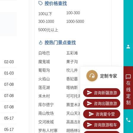
按价格查找
100-300
100以下
300-1000
1000-5000
5000元以上
按热门景点查找
白哈巴
五彩滩
魔鬼城
果子沟
02-03
葡萄沟
坎儿井
01-03
定制专家
火焰山
香妃墓
在
07-08
莲花湖
喀纳斯
线
咨询新疆旅游
定
07-08
禾木村
可可托海
制
咨询出疆旅游
库尔德宁
赛里木湖
07-08
南山牧场
天山天池
咨询夏令营
05-17
交河故城
高昌古城
咨询旅游租车
05-17
罗布人村寨
胡杨林公园