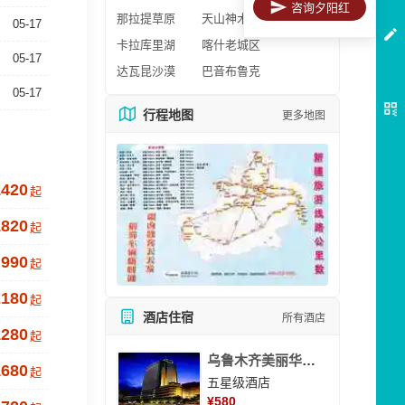
咨询夕阳红
那拉提草原
天山神木园
05-17
卡拉库里湖
喀什老城区
05-17
达瓦昆沙漠
巴音布鲁克
05-17
行程地图
更多地图
1420
起
1820
起
990
起
2180
起
酒店住宿
所有酒店
1280
起
乌鲁木齐美丽华大酒
1680
起
五星级酒店
¥
580