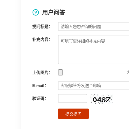
用户问答
提问标题：
补充内容：
上传图片：
(
E-mail：
验证码：
提交提问