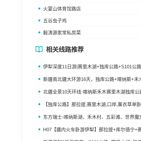
火宴山体育馆路店
五谷虫子鸡
毅涛源家常私房菜
相关线路推荐
伊犁深度11日游|赛里木湖+独库公路+S101
新疆南北疆大环游16天，独库公路+喀纳斯+禾
北疆全景10天环线·喀纳斯禾木赛里木湖独库公
【独库公路】那拉提,赛里木湖,口岸,薰衣草单
东方瑞士-喀纳斯湖、禾木村、五彩滩、世界魔
H07【疆内火车卧游伊犁】那拉提+库尔德宁+