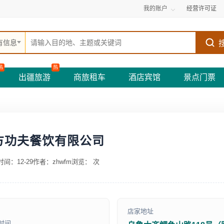
我的账户
经营许可证
有信息
热
热
出疆旅游
商旅租车
酒店宾馆
景点门票
方功夫餐饮有限公司
间：12-29
作者：zhwfm
浏览：
次
店家地址
时间