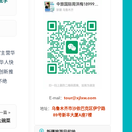
医学
”主营华
华人快
创新推
不绝
tour@xjlxw.com
E-mail：
乌鲁木齐市沙依巴克区伊宁路
地址：
一篇 »
89号新丰大厦A座7楼
大碗菜
新疆旅游目的地