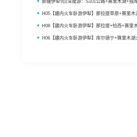
新疆伊犁9日深度游：S101公路+赛里木湖+独
H05【疆内火车卧游伊犁】那拉提草原+赛里
H08【疆内火车卧游伊犁】那拉提+恰西+赛里
H06【疆内火车卧游伊犁】库尔德宁+赛里木