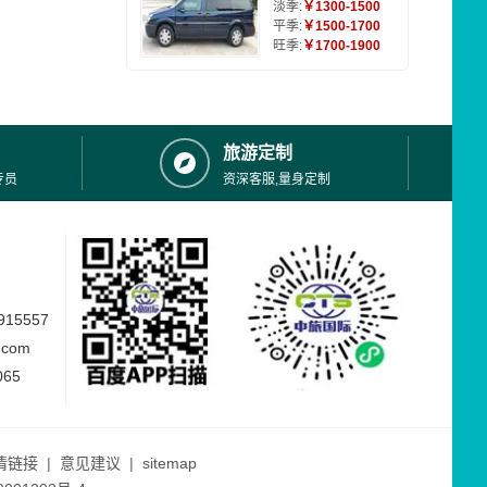
淡季:
￥1300-1500
平季:
￥1500-1700
旺季:
￥1700-1900
旅游定制
专员
资深客服,量身定制
15557
.com
065
情链接
|
意见建议
|
sitemap