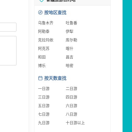
按地区查找
乌鲁木齐
吐鲁番
阿勒泰
伊犁
克拉玛依
库尔勒
阿克苏
喀什
和田
昌吉
博乐
哈密
按天数查找
一日游
二日游
三日游
四日游
五日游
六日游
七日游
八日游
九日游
十日游以上