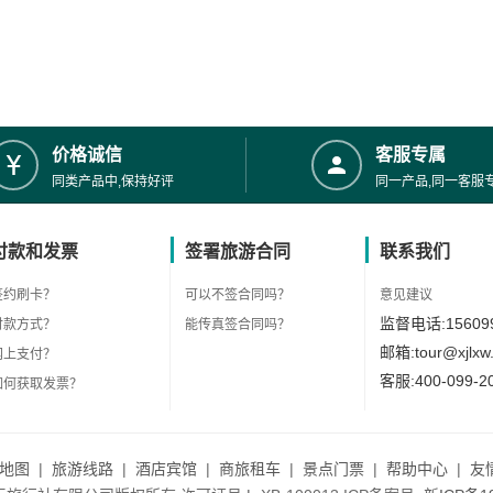
价格诚信
客服专属
同类产品中,保持好评
同一产品,同一客服
付款和发票
签署旅游合同
联系我们
签约刷卡？
可以不签合同吗？
意见建议
监督电话:156099
付款方式？
能传真签合同吗？
邮箱:tour@xjlxw
网上支付？
客服:400-099-2
如何获取发票？
地图
|
旅游线路
|
酒店宾馆
|
商旅租车
|
景点门票
|
帮助中心
|
友