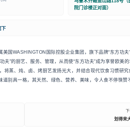
乌鲁木齐鲤鱼山路118号（
院门诊楼正对面）
院下
国WASHINGTON国际控股企业集团，旗下品牌“东方功夫
功夫”的厨艺、服务、管理，从而使“东方功夫”成为享誉欧美的
精髓 ，将蒸、炖、卤、烤厨艺发扬光大，并结合现代饮食习惯研究
味道别具一格，其天然、绿色、营养、美味，令人食不停筷赞
下
划得来