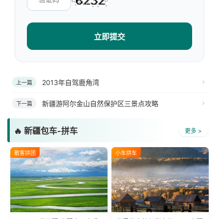
立即提交
2013年自驾鹿角湾
上一篇
新疆游阿尔金山自然保护区三景点攻略
下一篇
🔥 新疆包车-拼车
更多 >
散客拼团
小车拼车