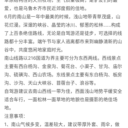
草原结构性的天然牧场，空气质量极高，是驴友们的最
爱，也是乌鲁木齐市民近郊度假的佳地。
6月的南山是一年中最美的时候，浅山地带青草茂盛，山
花烂漫。深邃的峡谷、晶莹的冰川、郁葱的松林......构成
了上百条绝佳路线，无论是自驾游还是徒步，可选择的线
路都十分丰富。端午节与家人逃离都市来到幽静清新的山
谷中，共度悠闲地家庭时光。
南山线路以216国道为界主要可分为东西两线。西线景点
主要有西白杨沟、金泉沟、菊花台、小渠子、甘沟、庙尔
沟、硫磺沟、西山农场。东线景点主要有东白杨沟、板房
沟、沙沟、天山大峡谷、苜蓿台子、浪谷等。
自驾游建议去南山西线一带为佳，西面浅山地势平缓安全
适合车行，一面松林一面草地的地貌也是摄影的绝佳场
地。
注意事项：
1、南山气候多变，温差较大，建议带厚外套、雨伞，做