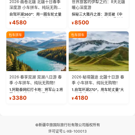
2026·画卷北疆 北疆十日春季
世界旅客的伊犁之约：8天北疆
深度游 小车拼车、纯玩无购
暖心深度游
物！
自驾环湖360°：用一圈车轮丈量
探秘三大雅丹之首：游览被《中
“大西洋最后一滴眼泪”的极致蔚
国国家地理》评选为“中国最美的
4580
8500
¥
¥
蓝。 赛湖旅拍：甄选多款风格服
三大雅丹”第一名的克拉玛依魔鬼
饰，9张精修美照，定格赛里木湖
城。 中国第一村：探访仅存的图
绝美瞬间。 赛湖坦克300跟车视
瓦人最大村落——禾木村，欣赏
包车拼车
包车拼车
频：专业摄影师...
晨雾与小木...
2026·春享双湖 双湖八日游 春
2026·秘境疆途 北疆十日游 春
季 小车拼车、纯玩无购物！
季 小车拼车、纯玩无购物！
1.阿勒泰网红打卡地：将军山 2.将
1.自驾环湖270°，用车轮丈量“大
军山落日缆车，体验雪都风光 3.
西洋最后一滴眼泪”的极致蔚蓝，
3380
4180
¥
¥
将军山，夕阳派对，蹦迪party 4.
让雪山、花海与深邃湖水在转弯
自驾赛里木湖360°环湖 5.二进赛
间连成自由的画卷。 2.特别赠送
湖随心游，邂逅湖畔日出浪漫...
那拉提景区3公里内，落地窗三钻
民宿 3.那...
©新疆中旅国际旅行社有限公司版权所有
许可证号:L-XB-100013