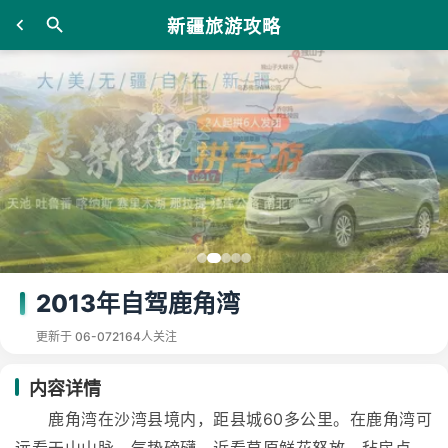
新疆旅游攻略
2013年自驾鹿角湾
更新于 06-07
2164人关注
内容详情
鹿角湾在沙湾县境内，距县城60多公里。在鹿角湾可