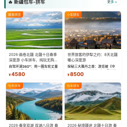
🔥 新疆包车-拼车
更多 >
散客拼团
小车拼车
2026·画卷北疆 北疆十日春季
世界旅客的伊犁之约：8天北疆
深度游 小车拼车、纯玩无购
暖心深度游
物！
自驾环湖360°：用一圈车轮丈量
探秘三大雅丹之首：游览被《中
“大西洋最后一滴眼泪”的极致蔚
国国家地理》评选为“中国最美的
4580
8500
¥
¥
蓝。 赛湖旅拍：甄选多款风格服
三大雅丹”第一名的克拉玛依魔鬼
饰，9张精修美照，定格赛里木湖
城。 中国第一村：探访仅存的图
绝美瞬间。 赛湖坦克300跟车视
瓦人最大村落——禾木村，欣赏
包车拼车
包车拼车
频：专业摄影师...
晨雾与小木...
2026·春享双湖 双湖八日游 春
2026·秘境疆途 北疆十日游 春