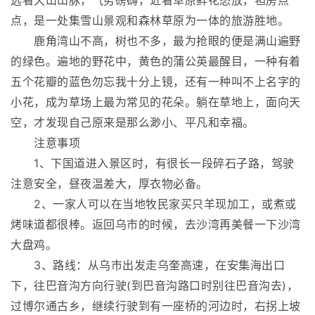
远看天山山脉，气势磅礴，近看草原鲜花怒放，毡房点
点，是一处集雪山景观和森林草原为一体的旅游胜地。
鹿角湾山不高，树也不多，最为抢眼的便是满山遍野
的绿色。遍地的野花中，黄色的蒲公英最醒目，一种有着
五个花瓣的蓝色勿忘我十分上镜，还有一种叫不上名字的
小花，成为草场上最为常见的花朵。躺在草地上，面向天
空，才发现自己原来是那么渺小、平凡和幸福。
注意事项
1、下国道进入景区时，有很长一段碎石子路，驾驶
注意安全，昼夜温差大，厚衣物必备。
2、一家人可以在当地牧民家买只羊现加工，或煮或
烤味道都很棒。返回乌市的时候，去沙湾再美餐一下沙湾
大盘鸡。
3、路线：从乌市出发走乌奎高速，在安集海出口
下，往巴音沟方向行驶(到巴音沟路口时别往巴音沟去)，
过博尔通古乡，继续行驶到有一座桥的河边时，右拐上坡