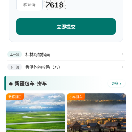
立即提交
桂林购物指南
上一篇
香港购物攻略（八）
下一篇
🔥 新疆包车-拼车
更多 >
散客拼团
小车拼车