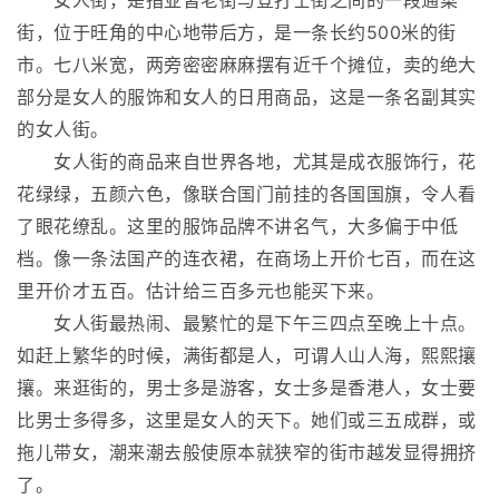
女人街，是指亚皆老街与登打士街之间的一段通菜
街，位于旺角的中心地带后方，是一条长约500米的街
市。七八米宽，两旁密密麻麻摆有近千个摊位，卖的绝大
部分是女人的服饰和女人的日用商品，这是一条名副其实
的女人街。
女人街的商品来自世界各地，尤其是成衣服饰行，花
花绿绿，五颜六色，像联合国门前挂的各国国旗，令人看
了眼花缭乱。这里的服饰品牌不讲名气，大多偏于中低
档。像一条法国产的连衣裙，在商场上开价七百，而在这
里开价才五百。估计给三百多元也能买下来。
女人街最热闹、最繁忙的是下午三四点至晚上十点。
如赶上繁华的时候，满街都是人，可谓人山人海，熙熙攘
攘。来逛街的，男士多是游客，女士多是香港人，女士要
比男士多得多，这里是女人的天下。她们或三五成群，或
拖儿带女，潮来潮去般使原本就狭窄的街市越发显得拥挤
了。