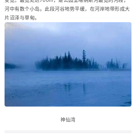
变宽，最宽处达700m，是公园里喀纳斯河最宽的河段，
河中有数个小岛。此段河谷地势平缓，在河岸地带形成大
片沼泽与草甸。
神仙湾