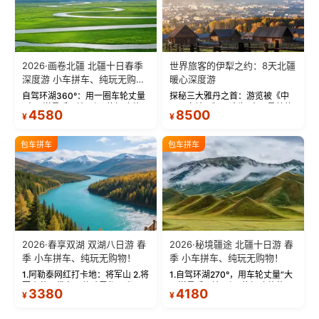
2026·画卷北疆 北疆十日春季
世界旅客的伊犁之约：8天北疆
深度游 小车拼车、纯玩无购
暖心深度游
物！
自驾环湖360°：用一圈车轮丈量
探秘三大雅丹之首：游览被《中
“大西洋最后一滴眼泪”的极致蔚
国国家地理》评选为“中国最美的
4580
8500
¥
¥
蓝。 赛湖旅拍：甄选多款风格服
三大雅丹”第一名的克拉玛依魔鬼
饰，9张精修美照，定格赛里木湖
城。 中国第一村：探访仅存的图
绝美瞬间。 赛湖坦克300跟车视
瓦人最大村落——禾木村，欣赏
包车拼车
包车拼车
频：专业摄影师...
晨雾与小木...
2026·春享双湖 双湖八日游 春
2026·秘境疆途 北疆十日游 春
季 小车拼车、纯玩无购物！
季 小车拼车、纯玩无购物！
1.阿勒泰网红打卡地：将军山 2.将
1.自驾环湖270°，用车轮丈量“大
军山落日缆车，体验雪都风光 3.
西洋最后一滴眼泪”的极致蔚蓝，
3380
4180
¥
¥
将军山，夕阳派对，蹦迪party 4.
让雪山、花海与深邃湖水在转弯
自驾赛里木湖360°环湖 5.二进赛
间连成自由的画卷。 2.特别赠送