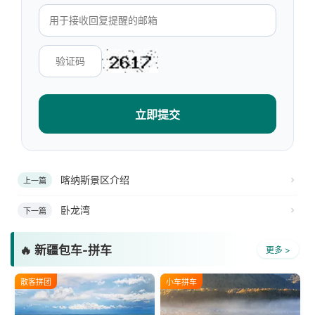
立即提交
喀纳斯景区介绍
上一篇
卧龙湾
下一篇
🔥 新疆包车-拼车
更多 >
散客拼团
小车拼车