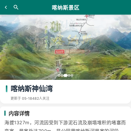
喀纳斯景区
喀纳斯神仙湾
更新于 05-18
482人关注
内容详情
海拔1327m，河流因受到下游泥石流及崩塌堆积的堵塞而