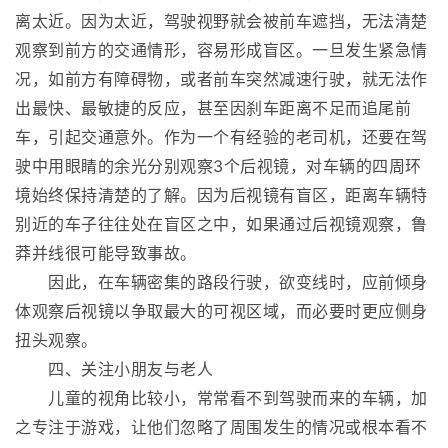
离太近。因为太近，驾驶视野就会被前车遮挡，无法清楚
观察到前方的交通情形，容易形成盲区。一旦发生紧急情
况，如前方有障碍物，或者前车突然减速行驶，就无法作
出最快、最敏捷的反应，甚至因刹车距离不足而追尾前
车，引起交通意外。作为一个有经验的老司机，还要在驾
驶中用眼睛的余光分别观察3个后视镜，对车辆的四周环
境始终保持清楚的了解。因为后视镜有盲区，距离车辆特
别近的车子往往处在盲区之中，如果通过后视镜观察，鲁
莽并线很可能导致事故。
因此，在车辆密集的路段行驶，欲变线时，应前倾身
体观察后视镜以争取最大的可视区域，而必要时更应侧身
扭头观察。
四、关注小朋友与老人
儿童的视角比较小，常常看不到驾驶而来的车辆，加
之专注于游戏，让他们忽略了周围发生的情况或根本看不