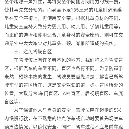
全带喀嚓一声扣住，再将安全带向侧方向用力的拽一拽，
使其事先充分预紧。而身高不足135厘米的儿童则必须乘
坐在安全座椅上，再使用安全带。根据儿童身材的不同，
儿童安全座椅大致分为婴儿用、幼儿用、学龄儿童用等，
而正确的选择和使用适合儿童身材的安全座椅，则可在交
通意外中大大减少对儿童头、颈、脊椎所造成的损伤。
三、避免驾驶盲区
在驾驶位上有许多看不见的地方，我们称之为驾驶盲
区，根据汽车的车型不同，盲区也各有不同。为了防患于
未然，预防事故的发生，驾驶员要首先清楚了解自己所驾
驶车型的盲区所在，这是安全驾驶的第一步。盲区所处的
位置，大致分为:车门盲区、A柱盲区、后视镜盲区、车底
盲区等。
为了保证他人与自身的安全，驾驶员应在起步的5米
内慢慢行驶，在不熟悉的地点停车或启动时要首先观察车
辆周边情况，以确保安全。同时，驾车过程不应与前车距