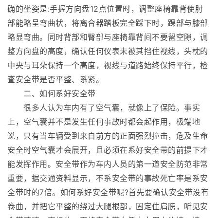
确的坐姿是:手握方向盘12点位置时，调整座椅靠背使肘
部能略呈弯曲状，将离合器踏板完全踩下时，踝部与膝部
略显弯曲。同时背部和臀部与座椅靠背间不要留空隙，调
整方向盘的高度，确认任何仪表未被其挡住视线，头枕的
中央与耳朵保持一个高度，视线与道路始终保持平行，检
查安全带是否平整、系紧。
二、如何系好安全带
很多人认为车内有了空气囊，就像上了保险。事实
上，空气囊并不是发生任何事故时都会起作用，极端地
说，只有当车辆受到来自前方的正面强烈撞击，危及生命
安全时空气囊才会展开，且必须在系好安全带的前提下才
能发挥作用。安全带作为车内人员的第一道安全防范非常
重要，据交通资料显示，不系安全带的事故死亡率是系安
全带时的7倍。如何系好安全带呢?首先要确认安全带没有
卷曲，并把它平整的绕过大腿根部，固定住肩膀，听见安