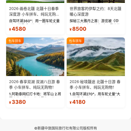
2026·画卷北疆 北疆十日春季
世界旅客的伊犁之约：8天北疆
深度游 小车拼车、纯玩无购
暖心深度游
物！
自驾环湖360°：用一圈车轮丈量
探秘三大雅丹之首：游览被《中
“大西洋最后一滴眼泪”的极致蔚
国国家地理》评选为“中国最美的
4580
8500
¥
¥
蓝。 赛湖旅拍：甄选多款风格服
三大雅丹”第一名的克拉玛依魔鬼
饰，9张精修美照，定格赛里木湖
城。 中国第一村：探访仅存的图
绝美瞬间。 赛湖坦克300跟车视
瓦人最大村落——禾木村，欣赏
包车拼车
包车拼车
频：专业摄影师...
晨雾与小木...
2026·春享双湖 双湖八日游 春
2026·秘境疆途 北疆十日游 春
季 小车拼车、纯玩无购物！
季 小车拼车、纯玩无购物！
1.阿勒泰网红打卡地：将军山 2.将
1.自驾环湖270°，用车轮丈量“大
军山落日缆车，体验雪都风光 3.
西洋最后一滴眼泪”的极致蔚蓝，
3380
4180
¥
¥
将军山，夕阳派对，蹦迪party 4.
让雪山、花海与深邃湖水在转弯
自驾赛里木湖360°环湖 5.二进赛
间连成自由的画卷。 2.特别赠送
湖随心游，邂逅湖畔日出浪漫...
那拉提景区3公里内，落地窗三钻
民宿 3.那...
©新疆中旅国际旅行社有限公司版权所有