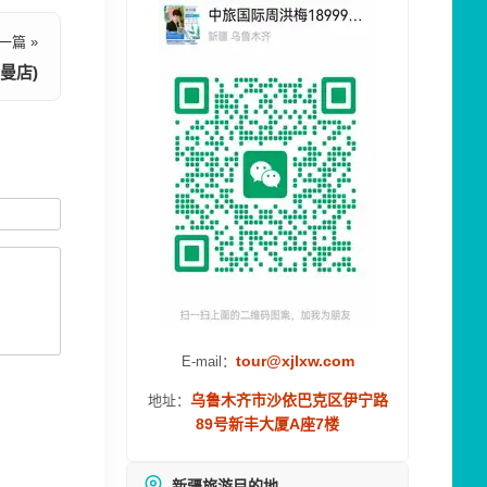
一篇 »
曼店)
tour@xjlxw.com
E-mail：
乌鲁木齐市沙依巴克区伊宁路
地址：
89号新丰大厦A座7楼
新疆旅游目的地