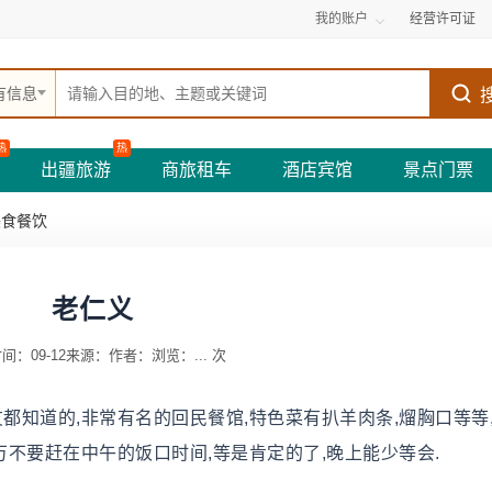
我的账户
经营许可证
有信息
热
热
出疆旅游
商旅租车
酒店宾馆
景点门票
美食餐饮
老仁义
间：09-12
来源：
作者：
浏览：
...
次
都知道的,非常有名的回民餐馆,特色菜有扒羊肉条,熘胸口等等
万不要赶在中午的饭口时间,等是肯定的了,晚上能少等会.