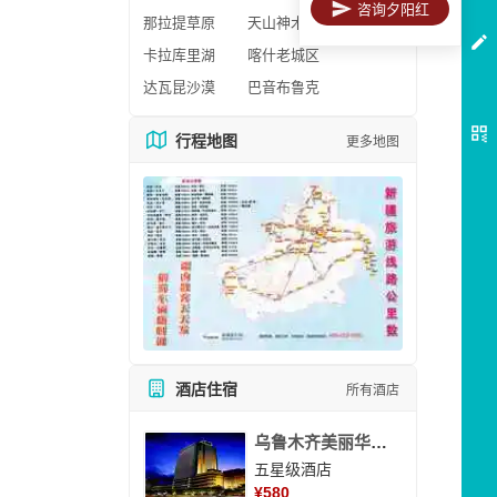
咨询夕阳红
那拉提草原
天山神木园
卡拉库里湖
喀什老城区
达瓦昆沙漠
巴音布鲁克
行程地图
更多地图
酒店住宿
所有酒店
乌鲁木齐美丽华大酒
五星级酒店
¥
580