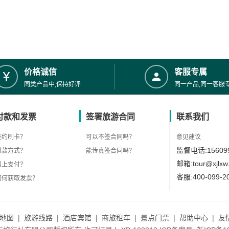
价格诚信
客服专属
同类产品中,保持好评
同一产品,同一客服
付款和发票
签署旅游合同
联系我们
签约刷卡？
可以不签合同吗？
意见建议
监督电话:156099
付款方式？
能传真签合同吗？
邮箱:tour@xjlxw
网上支付？
客服:400-099-2
如何获取发票？
地图
|
旅游线路
|
酒店宾馆
|
商旅租车
|
景点门票
|
帮助中心
|
友