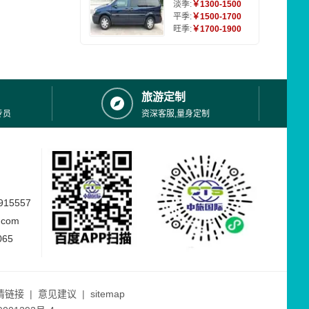
淡季:
￥1300-1500
平季:
￥1500-1700
旺季:
￥1700-1900
旅游定制
专员
资深客服,量身定制
15557
.com
065
情链接
|
意见建议
|
sitemap