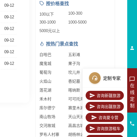
按价格查找
09-12
100-300
100以下
09-12
300-1000
1000-5000
09-12
5000元以上
09-12
按热门景点查找
09-12
白哈巴
五彩滩
09-12
魔鬼城
果子沟
葡萄沟
坎儿井
定制专家
火焰山
香妃墓
在
莲花湖
喀纳斯
线
咨询新疆旅游
定
禾木村
可可托海
制
咨询出疆旅游
库尔德宁
赛里木湖
南山牧场
天山天池
咨询夏令营
交河故城
高昌古城
咨询旅游租车
罗布人村寨
胡杨林公园