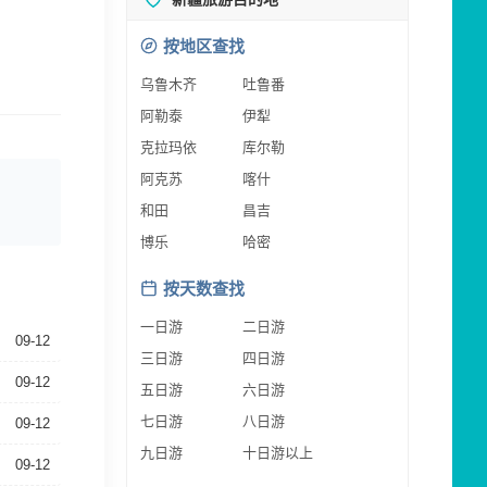
按地区查找
乌鲁木齐
吐鲁番
阿勒泰
伊犁
克拉玛依
库尔勒
阿克苏
喀什
和田
昌吉
博乐
哈密
按天数查找
一日游
二日游
09-12
三日游
四日游
09-12
五日游
六日游
七日游
八日游
09-12
九日游
十日游以上
09-12