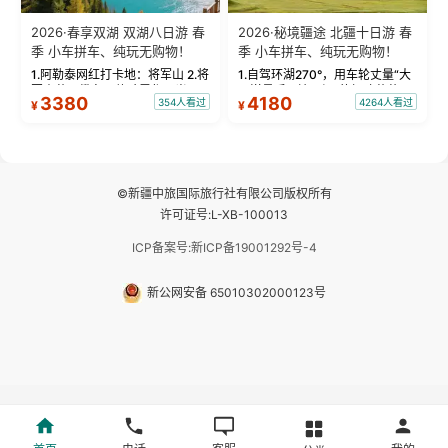
2026·春享双湖 双湖八日游 春
2026·秘境疆途 北疆十日游 春
季 小车拼车、纯玩无购物！
季 小车拼车、纯玩无购物！
1.阿勒泰网红打卡地：将军山 2.将
1.自驾环湖270°，用车轮丈量“大
军山落日缆车，体验雪都风光 3.
西洋最后一滴眼泪”的极致蔚蓝，
3380
4180
354人看过
4264人看过
¥
¥
将军山，夕阳派对，蹦迪party 4.
让雪山、花海与深邃湖水在转弯
自驾赛里木湖360°环湖 5.二进赛
间连成自由的画卷。 2.特别赠送
湖随心游，邂逅湖畔日出浪漫...
那拉提景区3公里内，落地窗三钻
民宿 3.那...
©新疆中旅国际旅行社有限公司版权所有
许可证号:L-XB-100013
ICP备案号:新ICP备19001292号-4
新公网安备 65010302000123号