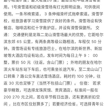
最小坡度8 度，最大坡度26 度，最适合初中级滑雪者使
用。1号滑雪道和初级滑雪场有灯光照明设施，可供夜间
使用。一条吊椅索道， 3 条伸缩滑杆式拖牵索道。滑雪学
校，给旅游者学习滑雪提供了良好的条件。滑雪场设有快
餐店、咖啡店和红十字救护店，并设有滑雪保健所。 交
通： 交通便利是龙珠二龙山滑雪场最大的优势，它距哈尔
滨东郊 65 公里，有两条高等级公路相连，车程仅 50 分
钟。滑雪场设有专线旅游巴士，在哈尔滨的新世界、新加
坡等大酒店均设有站点，发车时间为每日上午 9 ： 00
整，票价 50 元（往返，含山门票）；外地的朋友在哈尔
滨火车站东站下车后，也可乘坐长途汽车，至二龙山山门
口转乘 7 路公交车直达雪场酒店，耗时约 100 分钟，往
返 30 元也足够了（当然不包括山门票）。 住宿： 若求
豪华精致，可选择龙珠宾馆、贵宾酒店，标准间一般在
200 270 元之间，若在非节假日出游，还有更高折扣空
间 ，比在市区住划算多了；若要经济俭省，可选择青年公