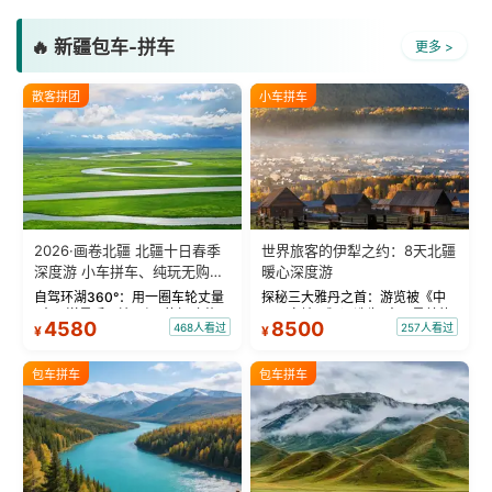
🔥 新疆包车-拼车
更多 >
散客拼团
小车拼车
2026·画卷北疆 北疆十日春季
世界旅客的伊犁之约：8天北疆
深度游 小车拼车、纯玩无购
暖心深度游
物！
自驾环湖360°：用一圈车轮丈量
探秘三大雅丹之首：游览被《中
“大西洋最后一滴眼泪”的极致蔚
国国家地理》评选为“中国最美的
4580
8500
468人看过
257人看过
¥
¥
蓝。 赛湖旅拍：甄选多款风格服
三大雅丹”第一名的克拉玛依魔鬼
饰，9张精修美照，定格赛里木湖
城。 中国第一村：探访仅存的图
绝美瞬间。 赛湖坦克300跟车视
瓦人最大村落——禾木村，欣赏
包车拼车
包车拼车
频：专业摄影师...
晨雾与小木...