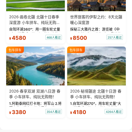
2026·画卷北疆 北疆十日春季
世界旅客的伊犁之约：8天北疆
深度游 小车拼车、纯玩无购
暖心深度游
物！
自驾环湖360°：用一圈车轮丈量
探秘三大雅丹之首：游览被《中
“大西洋最后一滴眼泪”的极致蔚
国国家地理》评选为“中国最美的
4580
8500
468人看过
257人看过
¥
¥
蓝。 赛湖旅拍：甄选多款风格服
三大雅丹”第一名的克拉玛依魔鬼
饰，9张精修美照，定格赛里木湖
城。 中国第一村：探访仅存的图
绝美瞬间。 赛湖坦克300跟车视
瓦人最大村落——禾木村，欣赏
包车拼车
包车拼车
频：专业摄影师...
晨雾与小木...
2026·春享双湖 双湖八日游 春
2026·秘境疆途 北疆十日游 春
季 小车拼车、纯玩无购物！
季 小车拼车、纯玩无购物！
1.阿勒泰网红打卡地：将军山 2.将
1.自驾环湖270°，用车轮丈量“大
军山落日缆车，体验雪都风光 3.
西洋最后一滴眼泪”的极致蔚蓝，
3380
4180
354人看过
4264人看过
¥
¥
将军山，夕阳派对，蹦迪party 4.
让雪山、花海与深邃湖水在转弯
自驾赛里木湖360°环湖 5.二进赛
间连成自由的画卷。 2.特别赠送
湖随心游，邂逅湖畔日出浪漫...
那拉提景区3公里内，落地窗三钻
民宿 3.那...