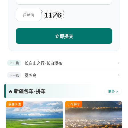
立即提交
长白山之行-长白瀑布
上一篇
雾凇岛
下一篇
🔥 新疆包车-拼车
更多 >
散客拼团
小车拼车