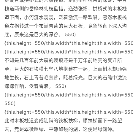
走或直或拱桥式的木板栈道、走向岳桦林带的深处，平直
栈道两侧的岳桦林虬枝盘措，遒劲张扬，拱桥式的木板栈
道下面，小河流水汤汤，泛着激流一路欢唱。忽然木板栈
道左拐转过一个布满青苔的巨大石板，竞急转直下深入沟
底，原来这是巨大的深谷。 550)
{this.height=550/this.width*this.height;this.width=55
{this.height=550/this.width*this.height;this.width=550
不知是几百年前大震的裂痕还是千万年前地壳的变迁所
至，巨大的石块横七坚八地搭建在一起，上面树木却顽强
地生长，石上青苔毛茸茸，眨着绿光。巨大的石缝中激流
淙淙作响，泛着雪浪。 550)
{this.height=550/this.width*this.height;this.width=550
550)
{this.height=550/this.width*this.height;this.width=550
此时木板栈道变成陡陗的铁板扶梯，顺扶梯而下一路望
去，竞是翠微幽绿、平静如镜的湖，这便是绿渊潭。