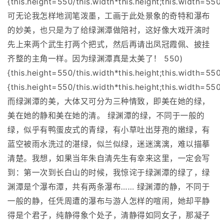
{this.height=550/this.width*this.height;this.width=550
可无论我怎样地润笔泼墨，工画于此处景象的奇特和瀑布
的妙美，也只是为了给绿渊潭做陪衬，这好像大戏开演时
先上来两个武生打两个把式，然后再请出凤冠霞佩、披挂
齐整的主角一样。因为绿渊潭真是太美了！ 550)
{this.height=550/this.width*this.height;this.width=55
{this.height=550/this.width*this.height;this.width=550
而绿渊潭的美，大体又可分为三种情致，即美在她的绿，
美在她的静和美在她的清。 绿渊潭的绿，不同于一般的
绿，似乎有鸭蛋皮式的青绿，有小草吐出芽孢的嫩绿，有
蓝空被雨水洗过的湛绿，似兰似绿，迷迷漓漓，难以描摹
清楚。我想，如果当年朱自清先生有幸来这里，一定会写
到：第一次到长白山的时候，我惊诧于绿渊潭的绿了，绿
渊潭是个瀑布潭，共有两条瀑布…… 绿渊潭的静，不同于
一般的静，任凭周遭的瀑布与游人怎样的喧闹，她却平静
得是个君子，纯静得象个处子，清静得如同女子，那凝子