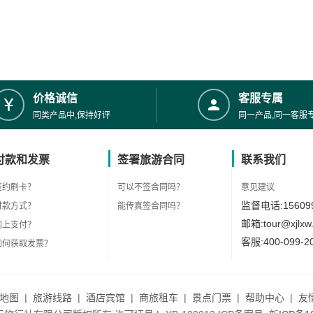
价格诚信
客服专属
同类产品中,保持好评
同一产品,同一客服
付款和发票
签署旅游合同
联系我们
签约刷卡？
可以不签合同吗？
意见建议
监督电话:156099
付款方式？
能传真签合同吗？
邮箱:tour@xjlxw
网上支付？
客服:400-099-2
如何获取发票？
地图
|
旅游线路
|
酒店宾馆
|
商旅租车
|
景点门票
|
帮助中心
|
友