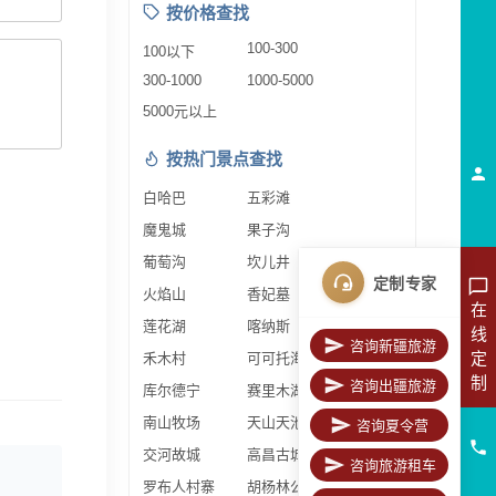
按价格查找
100-300
100以下
300-1000
1000-5000
5000元以上
按热门景点查找
白哈巴
五彩滩
魔鬼城
果子沟
葡萄沟
坎儿井
定制专家
火焰山
香妃墓
在
莲花湖
喀纳斯
线
咨询新疆旅游
定
禾木村
可可托海
制
咨询出疆旅游
库尔德宁
赛里木湖
南山牧场
天山天池
咨询夏令营
交河故城
高昌古城
咨询旅游租车
罗布人村寨
胡杨林公园