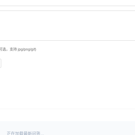
可选，支持 jpg/png/gif)
正在加载最新问答...