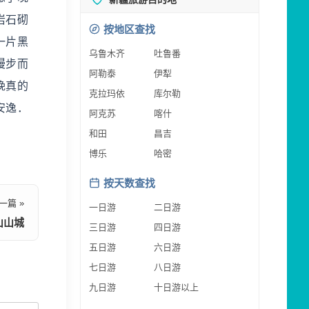
岩石砌
按地区查找
一片黑
乌鲁木齐
吐鲁番
漫步而
阿勒泰
伊犁
晚真的
克拉玛依
库尔勒
安逸．
阿克苏
喀什
和田
昌吉
博乐
哈密
按天数查找
一篇 »
一日游
二日游
山山城
三日游
四日游
五日游
六日游
七日游
八日游
九日游
十日游以上