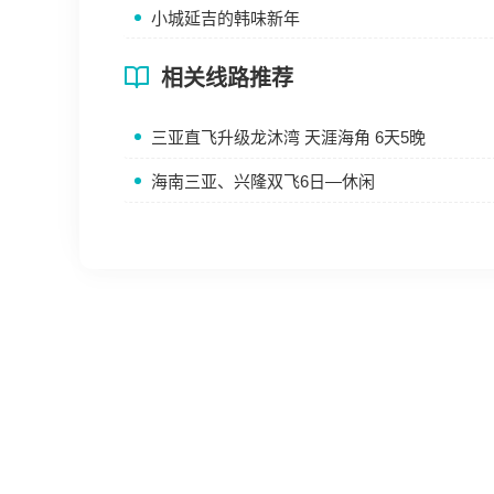
小城延吉的韩味新年
相关线路推荐
三亚直飞升级龙沐湾 天涯海角 6天5晚
海南三亚、兴隆双飞6日—休闲