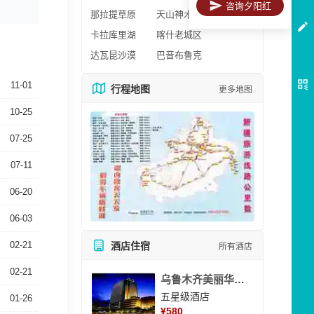
咨询夕阳红
那拉提草原
天山神木园
卡拉库里湖
喀什老城区
达瓦昆沙漠
巴音布鲁克
11-01
行程地图
更多地图
10-25
07-25
07-11
06-20
06-03
02-21
酒店住宿
所有酒店
02-21
乌鲁木齐美丽华大酒
五星级酒店
01-26
¥
580