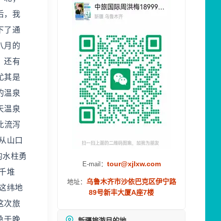
后，我
下了通
八月的
，还有
尤其是
的温泉
天温泉
此流泻
从山口
的水柱勇
tour@xjlxw.com
E-mail：
千堆
乌鲁木齐市沙依巴克区伊宁路
地址：
这纬地
89号新丰大厦A座7楼
这次旅
急于晚
新疆旅游目的地