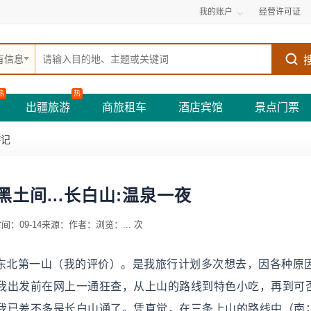
我的账户
经营许可证
有信息
热
热
出疆旅游
商旅租车
酒店宾馆
景点门票
游记
土间...长白山:温泉一夜
间：09-14
来源：
作者：
浏览：
...
次
白山，东北第一山（我的评价）。是我旅行计划多次想去，因各种原
我出发前在网上一通狂查，从上山的路线到特色小吃，再到可
我已差不多是长白山通了。凭直觉，在三条上山的路线中（南