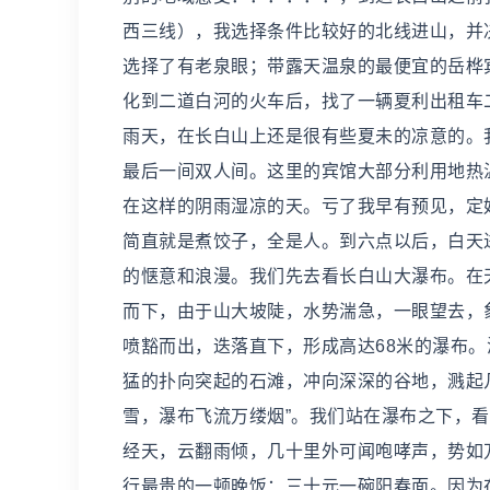
西三线），我选择条件比较好的北线进山，并
选择了有老泉眼；带露天温泉的最便宜的岳桦
化到二道白河的火车后，找了一辆夏利出租车
雨天，在长白山上还是很有些夏未的凉意的。
最后一间双人间。这里的宾馆大部分利用地热
在这样的阴雨湿凉的天。亏了我早有预见，定
简直就是煮饺子，全是人。到六点以后，白天
的惬意和浪漫。我们先去看长白山大瀑布。在
而下，由于山大坡陡，水势湍急，一眼望去，象
喷豁而出，迭落直下，形成高达68米的瀑布。
猛的扑向突起的石滩，冲向深深的谷地，溅起
雪，瀑布飞流万缕烟”。我们站在瀑布之下，
经天，云翻雨倾，几十里外可闻咆哮声，势如
行最贵的一顿晚饭：三十元一碗阳春面。因为