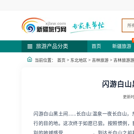
所
旅游产品分类
首页
新疆旅游
>
>
>
当前位置：
首页
东北地区
吉林旅游
吉林旅游
闪游白山黑
更新时
闪游白山黑土间......长白山:温泉一夜长
行的目的地。这次终于如愿已尝。按照惯例，
别的地域感受．．．．．．，到达长白山之前