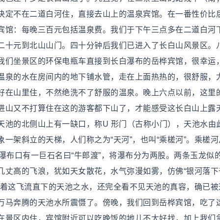
决定不在二道白河住，直接去山上的温泉宾馆。在一番性价比
宾馆：每晚三百元包括温泉费。我们于下午三点多在二道白河
二十元到北山山门。四十分钟后我们已进入了长白山风景区。
我们坐景区的环保电瓶车直接到长白瀑布的岳桦宾馆，很幸运
温泉的水在房间内的地下铺水管，走在上面热热的，很舒服，
好在山里住，不然绝洗不了舒服的温泉。晚上六点以前，这里
进山又不打算住在这的游客都下山了，才能感受这长白山上露
天池的北侧山上有一缺口，称U 形门（古称小门），天池水由
一架斜立的天梯，人们称之为“天河”，也叫“乘槎河”。乘槎河
瀑布口有一巨石名曰“牛郎渡”，将瀑布分为两股。两条玉龙似
几丈高的飞浪，犹如天女散花，水气弥漫如雾，仿佛“银河落下
看着这飞流直下的天池之水，还完全看不见天池的真容，确已被
万马奔腾的天池水所震慑了。傍晚，我们回到岳桦宾馆，吃了
在景区内住，宾馆附近可以吃晚饭的地儿不太好找，加上我们