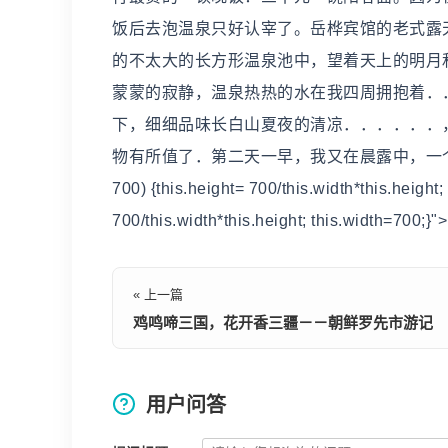
饭后去泡温泉只好认宰了。岳桦宾馆的老式露
的不太大的长方形温泉池中，望着天上的明月
蒙蒙的寂静，温泉热热的水在我四周拥抱着．
下，细细品味长白山夏夜的清凉．．．．．．
物有所值了．第二天一早，我又在晨露中，一
700) {this.height= 700/this.width*this.hei
700/this.width*this.height; this.width=7
« 上一篇
鸡鸣啼三国，花开香三疆－－朝鲜罗先市游记
用户问答