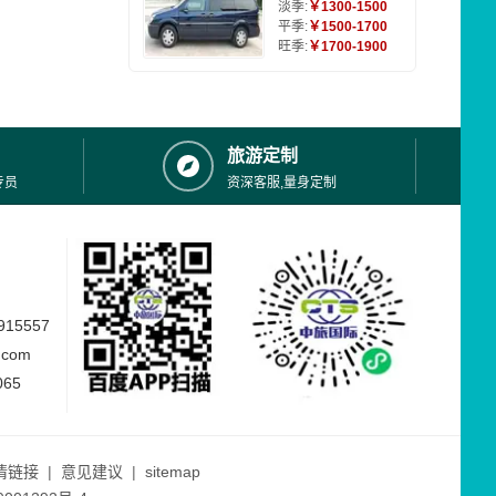
淡季:
￥1300-1500
平季:
￥1500-1700
旺季:
￥1700-1900
旅游定制
专员
资深客服,量身定制
15557
.com
065
情链接
|
意见建议
|
sitemap