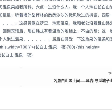
天温泉果如我所料，六点一过没什么人。我一个人泡在长白山
和星星，听着墙外岳桦林的悉悉沙沙的微风吹过的树语，四周
．．．．，这感觉像在梦里．泡完温泉，我和老公沿着盘山路
，回到宾馆后，睡在韩式有着温热的地铺上，不由的想：这一
个人泡进温泉．．．．．．，最后在感受一下这热泉的温柔和
ght; this.width=700;}">(长白山:温泉一夜)700) {this.height=
00;}">(长白山:温泉一夜)
下
闪游白山黑土间......延吉:寻觅城子