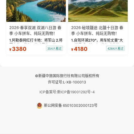
2026·春享双湖 双湖八日游 春
2026·秘境疆途 北疆十日游 春
季 小车拼车、纯玩无购物！
季 小车拼车、纯玩无购物！
1.阿勒泰网红打卡地：将军山 2.将
1.自驾环湖270°，用车轮丈量“大
军山落日缆车，体验雪都风光 3.
西洋最后一滴眼泪”的极致蔚蓝，
3380
4180
354人看过
4264人看过
¥
¥
将军山，夕阳派对，蹦迪party 4.
让雪山、花海与深邃湖水在转弯
自驾赛里木湖360°环湖 5.二进赛
间连成自由的画卷。 2.特别赠送
湖随心游，邂逅湖畔日出浪漫...
那拉提景区3公里内，落地窗三钻
民宿 3.那...
©新疆中旅国际旅行社有限公司版权所有
许可证号:L-XB-100013
ICP备案号:新ICP备19001292号-4
新公网安备 65010302000123号