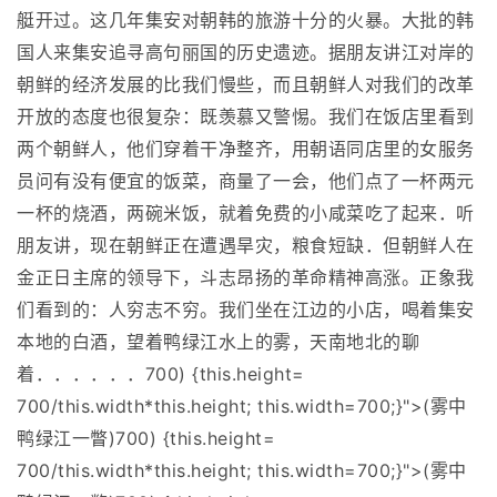
艇开过。这几年集安对朝韩的旅游十分的火暴。大批的韩
国人来集安追寻高句丽国的历史遗迹。据朋友讲江对岸的
朝鲜的经济发展的比我们慢些，而且朝鲜人对我们的改革
开放的态度也很复杂：既羡慕又警惕。我们在饭店里看到
两个朝鲜人，他们穿着干净整齐，用朝语同店里的女服务
员问有没有便宜的饭菜，商量了一会，他们点了一杯两元
一杯的烧酒，两碗米饭，就着免费的小咸菜吃了起来．听
朋友讲，现在朝鲜正在遭遇旱灾，粮食短缺．但朝鲜人在
金正日主席的领导下，斗志昂扬的革命精神高涨。正象我
们看到的：人穷志不穷。我们坐在江边的小店，喝着集安
本地的白酒，望着鸭绿江水上的雾，天南地北的聊
着．．．．．．700) {this.height=
700/this.width*this.height; this.width=700;}">(雾中
鸭绿江一瞥)700) {this.height=
700/this.width*this.height; this.width=700;}">(雾中