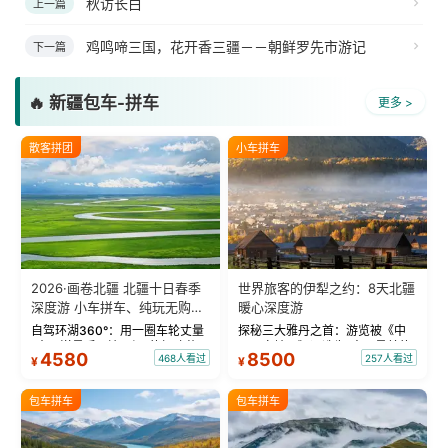
秋访长白
上一篇
鸡鸣啼三国，花开香三疆－－朝鲜罗先市游记
下一篇
🔥 新疆包车-拼车
更多 >
散客拼团
小车拼车
2026·画卷北疆 北疆十日春季
世界旅客的伊犁之约：8天北疆
深度游 小车拼车、纯玩无购
暖心深度游
物！
自驾环湖360°：用一圈车轮丈量
探秘三大雅丹之首：游览被《中
“大西洋最后一滴眼泪”的极致蔚
国国家地理》评选为“中国最美的
4580
8500
468人看过
257人看过
¥
¥
蓝。 赛湖旅拍：甄选多款风格服
三大雅丹”第一名的克拉玛依魔鬼
饰，9张精修美照，定格赛里木湖
城。 中国第一村：探访仅存的图
绝美瞬间。 赛湖坦克300跟车视
瓦人最大村落——禾木村，欣赏
包车拼车
包车拼车
频：专业摄影师...
晨雾与小木...