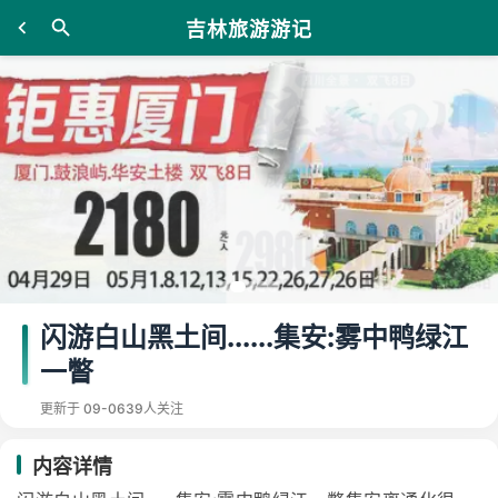
吉林旅游游记
闪游白山黑土间......集安:雾中鸭绿江
一瞥
更新于 09-06
39人关注
内容详情