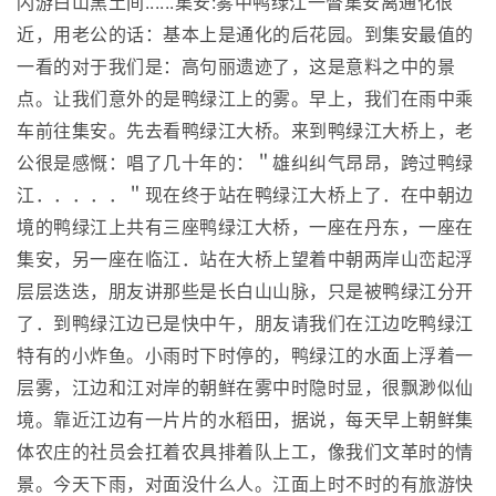
闪游白山黑土间......集安:雾中鸭绿江一瞥集安离通化很
近，用老公的话：基本上是通化的后花园。到集安最值的
一看的对于我们是：高句丽遗迹了，这是意料之中的景
点。让我们意外的是鸭绿江上的雾。早上，我们在雨中乘
车前往集安。先去看鸭绿江大桥。来到鸭绿江大桥上，老
公很是感慨：唱了几十年的：＂雄纠纠气昂昂，跨过鸭绿
江．．．．．＂现在终于站在鸭绿江大桥上了．在中朝边
境的鸭绿江上共有三座鸭绿江大桥，一座在丹东，一座在
集安，另一座在临江．站在大桥上望着中朝两岸山峦起浮
层层迭迭，朋友讲那些是长白山山脉，只是被鸭绿江分开
了．到鸭绿江边已是快中午，朋友请我们在江边吃鸭绿江
特有的小炸鱼。小雨时下时停的，鸭绿江的水面上浮着一
层雾，江边和江对岸的朝鲜在雾中时隐时显，很飘渺似仙
境。靠近江边有一片片的水稻田，据说，每天早上朝鲜集
体农庄的社员会扛着农具排着队上工，像我们文革时的情
景。今天下雨，对面没什么人。江面上时不时的有旅游快