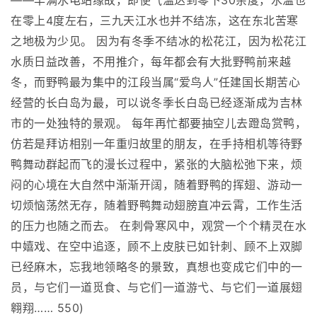
——丰满水电站缘故，即使气温达到零下30余度，水温也
在零上4度左右，三九天江水也并不结冻，这在东北苦寒
之地极为少见。 因为有冬季不结冰的松花江，因为松花江
水质日益改善，不用推介，每年都会有大批野鸭前来越
冬，而野鸭最为集中的江段当属“爱鸟人”任建国长期苦心
经营的长白岛为最，可以说冬季长白岛已经逐渐成为吉林
市的一处独特的景观。 每年再忙都要抽空儿去蹬岛赏鸭，
仿若是拜访相别一年重归故里的朋友，在手持相机等待野
鸭舞动群起而飞的漫长过程中，紧张的大脑松弛下来，烦
闷的心境在大自然中渐渐开阔，随着野鸭的挥翅、游动一
切烦恼荡然无存，随着野鸭舞动翅膀直冲云霄，工作生活
的压力也随之而去。 在刺骨寒风中，观赏一个个精灵在水
中嬉戏、在空中追逐，顾不上皮肤已如针刺、顾不上双脚
已经麻木，忘我地领略冬的景致，真想也变成它们中的一
员，与它们一道觅食、与它们一道游弋、与它们一道展翅
翱翔…… 550)