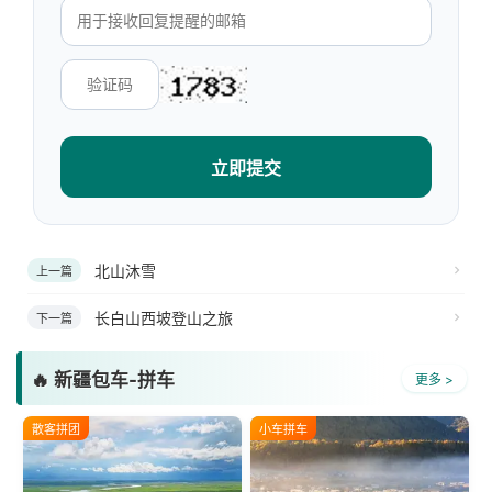
立即提交
北山沐雪
上一篇
长白山西坡登山之旅
下一篇
🔥 新疆包车-拼车
更多 >
散客拼团
小车拼车