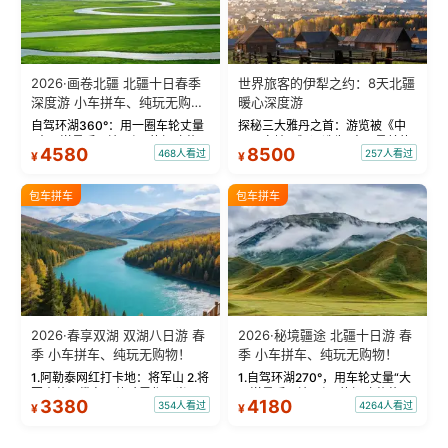
2026·画卷北疆 北疆十日春季
世界旅客的伊犁之约：8天北疆
深度游 小车拼车、纯玩无购
暖心深度游
物！
自驾环湖360°：用一圈车轮丈量
探秘三大雅丹之首：游览被《中
“大西洋最后一滴眼泪”的极致蔚
国国家地理》评选为“中国最美的
4580
8500
468人看过
257人看过
¥
¥
蓝。 赛湖旅拍：甄选多款风格服
三大雅丹”第一名的克拉玛依魔鬼
饰，9张精修美照，定格赛里木湖
城。 中国第一村：探访仅存的图
绝美瞬间。 赛湖坦克300跟车视
瓦人最大村落——禾木村，欣赏
包车拼车
包车拼车
频：专业摄影师...
晨雾与小木...
2026·春享双湖 双湖八日游 春
2026·秘境疆途 北疆十日游 春
季 小车拼车、纯玩无购物！
季 小车拼车、纯玩无购物！
1.阿勒泰网红打卡地：将军山 2.将
1.自驾环湖270°，用车轮丈量“大
军山落日缆车，体验雪都风光 3.
西洋最后一滴眼泪”的极致蔚蓝，
3380
4180
354人看过
4264人看过
¥
¥
将军山，夕阳派对，蹦迪party 4.
让雪山、花海与深邃湖水在转弯
自驾赛里木湖360°环湖 5.二进赛
间连成自由的画卷。 2.特别赠送
湖随心游，邂逅湖畔日出浪漫...
那拉提景区3公里内，落地窗三钻