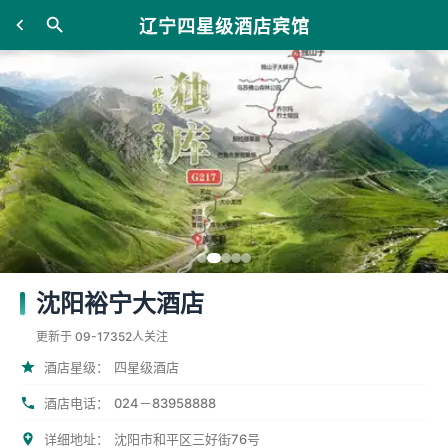
辽宁四星级酒店宾馆
沈阳裕宁大酒店
更新于 09-17
352人关注
酒店星级：
四星级酒店
酒店电话：
024－83958888
详细地址：
沈阳市和平区三好街76号