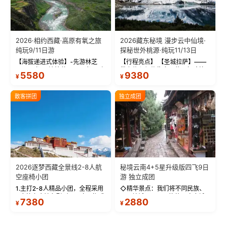
2026·相约西藏·高原有氧之旅
2026藏东秘境 漫步云中仙境·
纯玩9/11日游
探秘世外桃源·纯玩11/13日
【海拔递进式体验】-先游林芝
【行程亮点】 【圣城拉萨】——
(2900米)再访拉萨(3650米)，亲
带上信心与信仰去西藏，行吟拉
5580
9380
¥
¥
测 99%游客零高反 。 【贴心保
萨，感受这座城与生俱来的与众
障】-全程配备便携式制氧机，高
不同！ 【布达拉宫】——集宫殿
反根本不是事儿 ！ 【无人机航
城堡寺院于一体的宏伟建筑，是
散客拼团
独立成团
拍】-雪山/圣湖/...
西藏最完整的古代...
2026逐梦西藏全景线2-8人航
秘境云南4+5星升级版四飞9日
空座椅小团
游 独立成团
1.主打2-8人精品小团，全程采用
◇精华景点：我们将不同民族、
9座航空座椅车型（360度环抱式
不同地域、不同风格的三座古城
7380
2880
¥
¥
座舱），提供VIP级别的舒适出行
—【大理古城、丽江古城、香格
体验 。供氧保障： 2.全程入住舒
里拉、野象谷】呈现给您！...
适型含氧酒店（低海拔的索松村