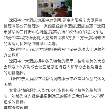
沈阳裕宁大酒店隶属中房集团,是由沈阳裕宁大厦经营
管理有限公司管理的一家四星级商务酒店,酒店坐落于沈阳
市繁华的三好街中心地区,距离机场20分钟的车程,火车站
15分钟车程交通便利,大厦建筑面积6万多平方米,高档雅致
的客房可使您感到舒适和温馨。
沈阳裕宁大酒店中宽敞明亮的写字间是成功人士理想的
办公场所。
沈阳裕宁大酒店拥有各具特色的餐厅、装修精美的大宴
会厅及3个多功能会议室是您招待客人和举办会议及宴会
的明智选择。
沈阳裕宁大酒店中富有情调的康乐中心是您惬意的休闲
天地。
专业热情的服务人员力求打造具有裕宁特色的品牌酒
店，能够为客人提供最周到满意的服务是我们裕宁人不懈
追求的目标。
宾馆会议设施