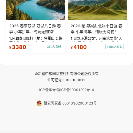
2026·春享双湖 双湖八日游 春
2026·秘境疆途 北疆十日游 春
季 小车拼车、纯玩无购物！
季 小车拼车、纯玩无购物！
1.阿勒泰网红打卡地：将军山 2.将
1.自驾环湖270°，用车轮丈量“大
军山落日缆车，体验雪都风光 3.
西洋最后一滴眼泪”的极致蔚蓝，
3380
4180
354人看过
4264人看过
¥
¥
将军山，夕阳派对，蹦迪party 4.
让雪山、花海与深邃湖水在转弯
自驾赛里木湖360°环湖 5.二进赛
间连成自由的画卷。 2.特别赠送
湖随心游，邂逅湖畔日出浪漫...
那拉提景区3公里内，落地窗三钻
民宿 3.那...
©新疆中旅国际旅行社有限公司版权所有
许可证号:L-XB-100013
ICP备案号:新ICP备19001292号-4
新公网安备 65010302000123号