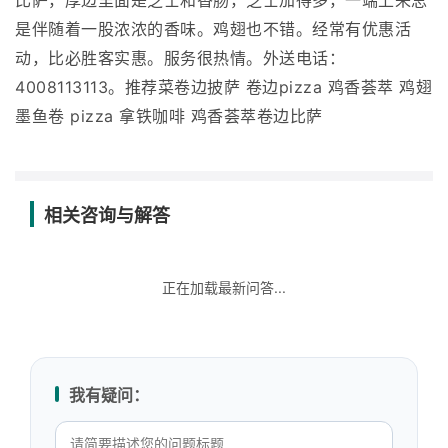
比萨，厚边里面是芝士和香肠，芝士加得多，一端上来总
是伴随着一股浓浓的香味。鸡翅也不错。经常有优惠活
动，比必胜客实惠。服务很热情。外送电话：
4008113113。推荐菜卷边披萨 卷边pizza 鸡香荟萃 鸡翅
墨鱼卷 pizza 拿铁咖啡 鸡香荟萃卷边比萨
相关咨询与解答
正在加载最新问答...
我有疑问：