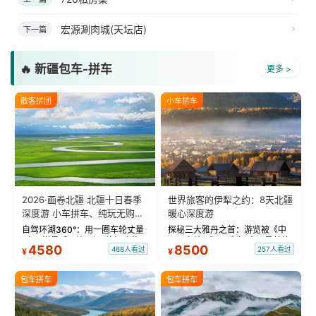
宏源涮肉城(天坛店)
下一篇
🔥 新疆包车-拼车
更多 >
散客拼团
小车拼车
2026·画卷北疆 北疆十日春季
世界旅客的伊犁之约：8天北疆
深度游 小车拼车、纯玩无购
暖心深度游
物！
自驾环湖360°：用一圈车轮丈量
探秘三大雅丹之首：游览被《中
“大西洋最后一滴眼泪”的极致蔚
国国家地理》评选为“中国最美的
4580
8500
468人看过
257人看过
¥
¥
蓝。 赛湖旅拍：甄选多款风格服
三大雅丹”第一名的克拉玛依魔鬼
饰，9张精修美照，定格赛里木湖
城。 中国第一村：探访仅存的图
绝美瞬间。 赛湖坦克300跟车视
瓦人最大村落——禾木村，欣赏
包车拼车
包车拼车
频：专业摄影师...
晨雾与小木...