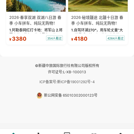
2026·春享双湖 双湖八日游 春
2026·秘境疆途 北疆十日游 春
季 小车拼车、纯玩无购物！
季 小车拼车、纯玩无购物！
1.阿勒泰网红打卡地：将军山 2.将
1.自驾环湖270°，用车轮丈量“大
军山落日缆车，体验雪都风光 3.
西洋最后一滴眼泪”的极致蔚蓝，
3380
4180
354人看过
4264人看过
¥
¥
将军山，夕阳派对，蹦迪party 4.
让雪山、花海与深邃湖水在转弯
自驾赛里木湖360°环湖 5.二进赛
间连成自由的画卷。 2.特别赠送
湖随心游，邂逅湖畔日出浪漫...
那拉提景区3公里内，落地窗三钻
民宿 3.那...
©新疆中旅国际旅行社有限公司版权所有
许可证号:L-XB-100013
ICP备案号:新ICP备19001292号-4
新公网安备 65010302000123号