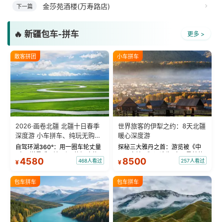
金莎苑酒楼(万寿路店)
下一篇
🔥 新疆包车-拼车
更多 >
散客拼团
小车拼车
2026·画卷北疆 北疆十日春季
世界旅客的伊犁之约：8天北疆
深度游 小车拼车、纯玩无购
暖心深度游
物！
自驾环湖360°：用一圈车轮丈量
探秘三大雅丹之首：游览被《中
“大西洋最后一滴眼泪”的极致蔚
国国家地理》评选为“中国最美的
4580
8500
468人看过
257人看过
¥
¥
蓝。 赛湖旅拍：甄选多款风格服
三大雅丹”第一名的克拉玛依魔鬼
饰，9张精修美照，定格赛里木湖
城。 中国第一村：探访仅存的图
绝美瞬间。 赛湖坦克300跟车视
瓦人最大村落——禾木村，欣赏
包车拼车
包车拼车
频：专业摄影师...
晨雾与小木...