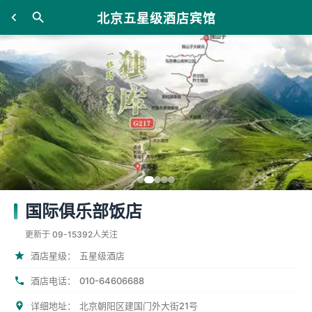
北京五星级酒店宾馆
国际俱乐部饭店
更新于 09-15
392人关注
酒店星级：
五星级酒店
010-64606688
酒店电话：
详细地址：
北京朝阳区建国门外大街21号