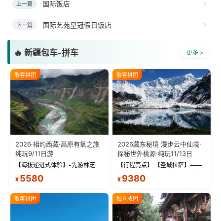
国际饭店
上一篇
国际艺苑皇冠假日饭店
下一篇
🔥 新疆包车-拼车
更多 >
散客拼团
散客拼团
2026·相约西藏·高原有氧之旅
2026藏东秘境 漫步云中仙境·
纯玩9/11日游
探秘世外桃源·纯玩11/13日
【海拔递进式体验】-先游林芝
【行程亮点】 【圣城拉萨】——
(2900米)再访拉萨(3650米)，亲
带上信心与信仰去西藏，行吟拉
5580
9380
¥
¥
测 99%游客零高反 。 【贴心保
萨，感受这座城与生俱来的与众
障】-全程配备便携式制氧机，高
不同！ 【布达拉宫】——集宫殿
反根本不是事儿 ！ 【无人机航
城堡寺院于一体的宏伟建筑，是
散客拼团
独立成团
拍】-雪山/圣湖/...
西藏最完整的古代...