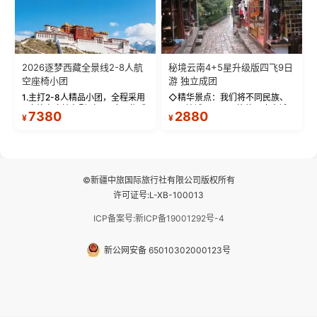
2026逐梦西藏全景线2-8人航
秘境云南4+5星升级版四飞9日
空座椅小团
游 独立成团
1.主打2-8人精品小团，全程采用
◇精华景点：我们将不同民族、
9座航空座椅车型（360度环抱式
不同地域、不同风格的三座古城
7380
2880
¥
¥
座舱），提供VIP级别的舒适出行
—【大理古城、丽江古城、香格
体验 。供氧保障： 2.全程入住舒
里拉、野象谷】呈现给您！...
适型含氧酒店（低海拔的索松村
和林芝除外），并贴心赠...
©新疆中旅国际旅行社有限公司版权所有
许可证号:L-XB-100013
ICP备案号:新ICP备19001292号-4
新公网安备 65010302000123号