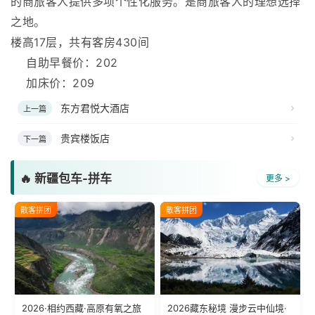
的商旅客人提供多项个性化服务。是商旅客人的理想选择
之地。
楼高17层，共有客房430间
自助早餐价：202
加床价：209
东方君悦大酒店
上一篇
贵宾楼饭店
下一篇
🔥 新疆包车-拼车
更多 >
散客拼团
散客拼团
2026·相约西藏·高原有氧之旅
2026藏东秘境 漫步云中仙境·