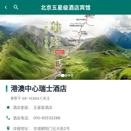
北京五星级酒店宾馆
港澳中心瑞士酒店
更新于 09-15
394人关注
酒店星级：
五星级酒店
010-65532288
酒店电话：
详细地址：
东城朝阳门北大街2号