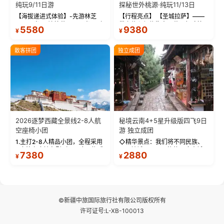
纯玩9/11日游
探秘世外桃源·纯玩11/13日
【海拔递进式体验】-先游林芝
【行程亮点】 【圣城拉萨】——
(2900米)再访拉萨(3650米)，亲
带上信心与信仰去西藏，行吟拉
5580
9380
¥
¥
测 99%游客零高反 。 【贴心保
萨，感受这座城与生俱来的与众
障】-全程配备便携式制氧机，高
不同！ 【布达拉宫】——集宫殿
反根本不是事儿 ！ 【无人机航
城堡寺院于一体的宏伟建筑，是
散客拼团
独立成团
拍】-雪山/圣湖/...
西藏最完整的古代...
2026逐梦西藏全景线2-8人航
秘境云南4+5星升级版四飞9日
空座椅小团
游 独立成团
1.主打2-8人精品小团，全程采用
◇精华景点：我们将不同民族、
9座航空座椅车型（360度环抱式
不同地域、不同风格的三座古城
7380
2880
¥
¥
座舱），提供VIP级别的舒适出行
—【大理古城、丽江古城、香格
体验 。供氧保障： 2.全程入住舒
里拉、野象谷】呈现给您！...
适型含氧酒店（低海拔的索松村
和林芝除外），并贴心赠...
©新疆中旅国际旅行社有限公司版权所有
许可证号:L-XB-100013