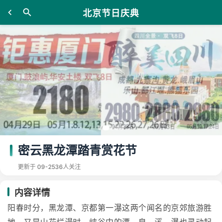
北京节日庆典
密云黑龙潭踏青赏花节
更新于 09-25
36人关注
内容详情
阳春时分，黑龙潭、京都第一瀑这两个闻名的京郊旅游胜