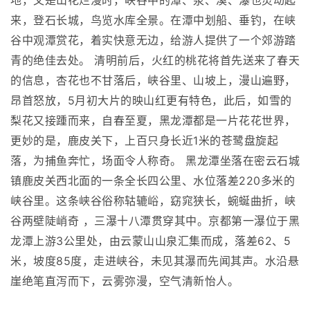
地，又是山花烂漫时，峡谷中的潭、泉、溪、瀑也灵动起
来，登石长城，鸟览水库全景。在潭中划船、垂钓，在峡
谷中观潭赏花，着实快意无边，给游人提供了一个郊游踏
青的绝佳去处。 清明前后，火红的桃花将首先送来了春天
的信息，杏花也不甘落后，峡谷里、山坡上，漫山遍野，
昂首怒放，5月初大片的映山红更有特色，此后，如雪的
梨花又接踵而来，自春至夏，黑龙潭都是一片花花世界，
更妙的是，鹿皮关下，上百只身长近1米的苍鹭盘旋起
落，为捕鱼奔忙，场面令人称奇。 黑龙潭坐落在密云石城
镇鹿皮关西北面的一条全长四公里、水位落差220多米的
峡谷里。这条峡谷俗称轱辘峪，窈窕狭长，蜿蜒曲折，峡
谷两壁陡峭奇 ，三瀑十八潭贯穿其中。京都第一瀑位于黑
龙潭上游3公里处，由云蒙山山泉汇集而成，落差62、5
米，坡度85度，走进峡谷，未见其瀑而先闻其声。水沿悬
崖绝笔直泻而下，云雾弥漫，空气清新怡人。