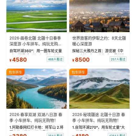
2026·画卷北疆 北疆十日春季
世界旅客的伊犁之约：8天北疆
深度游 小车拼车、纯玩无购
暖心深度游
物！
自驾环湖360°：用一圈车轮丈量
探秘三大雅丹之首：游览被《中
“大西洋最后一滴眼泪”的极致蔚
国国家地理》评选为“中国最美的
4580
8500
468人看过
257人看过
¥
¥
蓝。 赛湖旅拍：甄选多款风格服
三大雅丹”第一名的克拉玛依魔鬼
饰，9张精修美照，定格赛里木湖
城。 中国第一村：探访仅存的图
绝美瞬间。 赛湖坦克300跟车视
瓦人最大村落——禾木村，欣赏
包车拼车
包车拼车
频：专业摄影师...
晨雾与小木...
2026·春享双湖 双湖八日游 春
2026·秘境疆途 北疆十日游 春
季 小车拼车、纯玩无购物！
季 小车拼车、纯玩无购物！
1.阿勒泰网红打卡地：将军山 2.将
1.自驾环湖270°，用车轮丈量“大
军山落日缆车，体验雪都风光 3.
西洋最后一滴眼泪”的极致蔚蓝，
354人看过
4264人看过