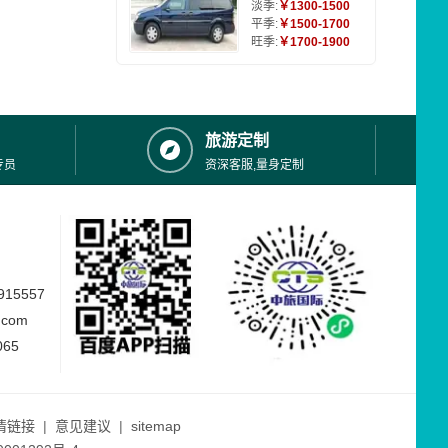
淡季:
￥1300-1500
平季:
￥1500-1700
旺季:
￥1700-1900
旅游定制
专员
资深客服,量身定制
15557
.com
065
情链接
|
意见建议
|
sitemap