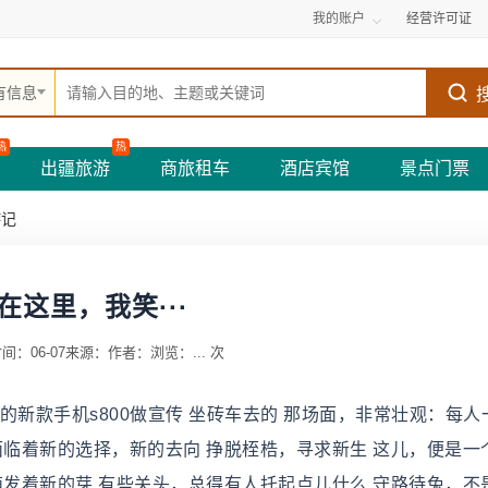
我的账户
经营许可证
有信息
热
热
出疆旅游
商旅租车
酒店宾馆
景点门票
游记
在这里，我笑···
间：06-07
来源：
作者：
浏览：
...
次
想的新款手机s800做宣传 坐砖车去的 那场面，非常壮观：每人
 面临着新的选择，新的去向 挣脱桎梏，寻求新生 这儿，便是一
萌发着新的芽 有些关头，总得有人托起点儿什么 守路待兔，不