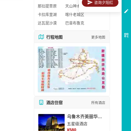
咨询夕阳红
那拉提草原
天山神木园
卡拉库里湖
喀什老城区
达瓦昆沙漠
巴音布鲁克
行程地图
更多地图
酒店住宿
所有酒店
乌鲁木齐美丽华大酒
五星级酒店
¥
580