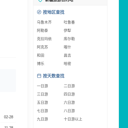
按地区查找
乌鲁木齐
吐鲁番
阿勒泰
伊犁
克拉玛依
库尔勒
阿克苏
喀什
和田
昌吉
博乐
哈密
按天数查找
一日游
二日游
三日游
四日游
五日游
六日游
七日游
八日游
02-28
九日游
十日游以上
11-28