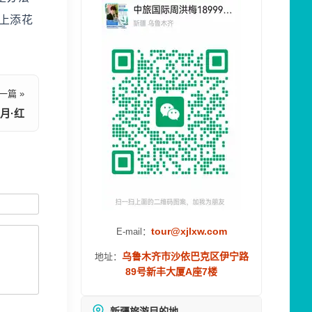
顶上添花
一篇 »
月·红
tour@xjlxw.com
E-mail：
乌鲁木齐市沙依巴克区伊宁路
地址：
89号新丰大厦A座7楼
新疆旅游目的地