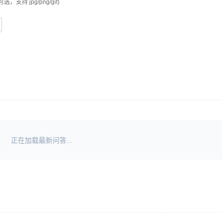
可选，支持 jpg/png/gif)
正在加载最新问答...