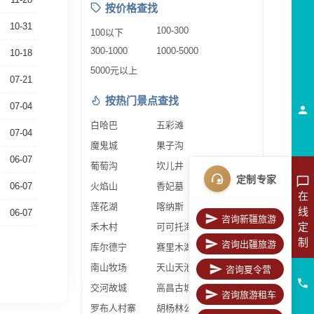
按价格查找
10-31
100-300
100以下
300-1000
1000-5000
10-18
5000元以上
07-21
按热门景点查找
07-04
白哈巴
五彩滩
07-04
魔鬼城
果子沟
06-07
葡萄沟
坎儿井
定制专家
06-07
火焰山
香妃墓
在
莲花湖
喀纳斯
线
06-07
咨询新疆旅游
定
禾木村
可可托海
制
咨询出疆旅游
库尔德宁
赛里木湖
南山牧场
天山天池
咨询夏令营
交河故城
高昌古城
咨询旅游租车
罗布人村寨
胡杨林公园