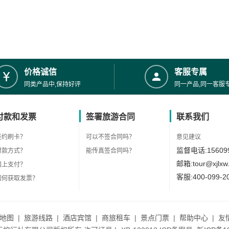
价格诚信
客服专属
同类产品中,保持好评
同一产品,同一客服
付款和发票
签署旅游合同
联系我们
签约刷卡？
可以不签合同吗？
意见建议
监督电话:156099
付款方式？
能传真签合同吗？
邮箱:tour@xjlxw
网上支付？
客服:400-099-2
如何获取发票？
地图
|
旅游线路
|
酒店宾馆
|
商旅租车
|
景点门票
|
帮助中心
|
友