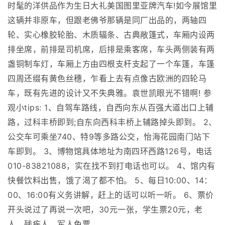
时髦的洋供品作为生日大礼美国图里亚牌汽车!如今展馆里
这辆并非原车，但跟老佛爷那辆是同厂出品的，两轴四
轮、实心橡胶轮胎、木质辐条、古典敞篷式，车厢内设两
排坐席，前排是司机席，后排是乘客席，车头两侧装有两
盏铜制车灯，车厢上方由四根支杆支起了一个车篷，车篷
四周还缀有黄色丝穗，乍看上去有点像古欧洲的四轮马
车，既有先进的设计又不失典雅。袁世凯眼光不错啊! 参
观小tips: 1、自驾车路线，自西向东从百强大道出口上辅
路，过科丰桥即到;自东向西科丰桥上辅路掉头即到。 2、
公交车可乘坐740、特9等多路公交，怡海花园南门站下
车即到。 3、博物馆具体地址为南四环西路126号，电话
010-83821088，实在找不到打电话也可以。 4、馆内有
快餐饮料出售，饿了渴了都不怕。 5、每日10:00、14：
00、16:00有义务讲解，赶上的话可以听一听。 6、票价
开头说过了再说一次吧，30元一张，学生票20元，老
人、残疾人、军人免票。