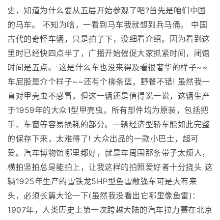
史，知道为什么要从五层开始参观了吧?首先是咱们中国
的马车。 不知为啥，一看到马车我就想到兵马俑。 中国
古代的奇怪车辆，只是拍了下，没细看介绍。因为看到这
里时已经快四点半了，广播开始催促大家抓紧时间，闭馆
时间是五点。 这是什么车也没来得及看很奢华的样子~~
车屁股是介个样子~~还有个柳条篮，野餐不错! 虽然我一
直对甲壳虫不感冒，但这一辆还是值得说一说，这辆生产
于1959年的大众1型甲壳虫，所有部件均为原装，包括把
手、车窗等容易损耗的部分。一辆经济型轿车能如此完整
的保存下来，太难得了! 大众出品的一款小巴士，超可
爱。汽车博物馆哪里都好，就是车周围那条带子太烦人，
横拍竖拍总是能拍上，让我这样的拍照爱好者十分挠头 这
辆1925年生产的雪铁龙5HP型鱼雷敞篷车可是大有来
头，必须长篇大论一下(虽然我没看出它哪里像鱼雷)：
1907年，人类历史上第一次跨越大陆的汽车拉力赛在北京