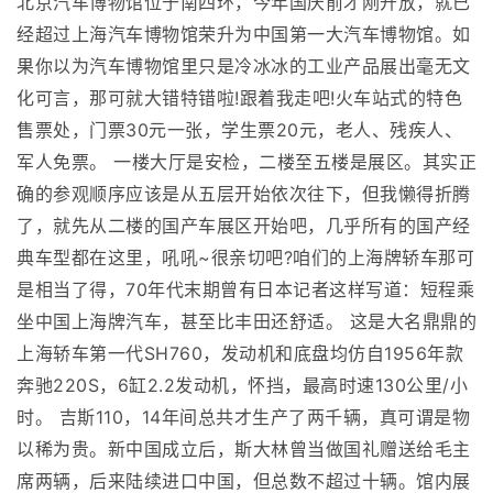
北京汽车博物馆位于南四环，今年国庆前才刚开放，就已
经超过上海汽车博物馆荣升为中国第一大汽车博物馆。如
果你以为汽车博物馆里只是冷冰冰的工业产品展出毫无文
化可言，那可就大错特错啦!跟着我走吧!火车站式的特色
售票处，门票30元一张，学生票20元，老人、残疾人、
军人免票。 一楼大厅是安检，二楼至五楼是展区。其实正
确的参观顺序应该是从五层开始依次往下，但我懒得折腾
了，就先从二楼的国产车展区开始吧，几乎所有的国产经
典车型都在这里，吼吼~很亲切吧?咱们的上海牌轿车那可
是相当了得，70年代末期曾有日本记者这样写道：短程乘
坐中国上海牌汽车，甚至比丰田还舒适。 这是大名鼎鼎的
上海轿车第一代SH760，发动机和底盘均仿自1956年款
奔驰220S，6缸2.2发动机，怀挡，最高时速130公里/小
时。 吉斯110，14年间总共才生产了两千辆，真可谓是物
以稀为贵。新中国成立后，斯大林曾当做国礼赠送给毛主
席两辆，后来陆续进口中国，但总数不超过十辆。馆内展