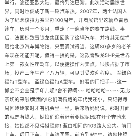
举行，途径亚欧大陆，最终到达巴黎。此次活动震惊世
界，同时也促成了新一轮汽车热。2007年，两个法国人
为了纪念该拉力赛举办100周年，开着展馆里这辆鱼雷敞
篷车，历时一个多月，重走了一遍当年的赛车路线。事
后，法国标致雪铁龙集团回购了这辆汽车，并将其无偿捐
赠给北京汽车博物馆，只要调试得当，这辆80多岁的老爷
车现在还能开呢。值得一提的是，这款雪铁龙5HP是世界
上第一款女性座驾车，以便捷操作为卖点，很快占据了市
场，投产三年生产了八万辆，可见其受欢迎程度。 军绿色
福特T型车。 蓝绿色福特A型车。 好看的门把手~~这一
抓会不会全是手印儿呢?舍不得啊~~ 哈哈哈哈~~~~无比
亲切的来啦!黄面的!它们满街跑的年代我还小，只记得每
周回姥姥家时才有机会坐一坐。后来听妈妈说，那时开面
的就是有钱人，姑娘们追着赶着要嫁呢!现在开个奔驰来
接，姑娘都不见得搭理你! 蓝白相间的103路大公共。前门
上车，后门下车，上车请买票。前方到站***，请您扶稳