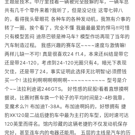
主题是技术。中厅里挂着一辆被完全肢解的车，一辆车总
共有几千个零件来着?我听了，但是没记住 这零七碎八
的，看得我头晕眼花 各种车的各种发动机，我煞有介事的
转了一圈，挨个看了，完全不懂 我最最最爱的悍马!!!可惜
只有模型苦闷 迪昂巴顿是神马车? 模型作坊再现了当年的
汽车制造过程。 我感兴趣的赛车区~~~~速度与激情嘛!
两样儿缺一不可! 真是很喜欢24 f1.4，本来还纠结是带它
还是带24-120，考虑到24-120光圈只有4，暗光下表现
欠佳，还是带了24，事实证明此选择无比明智!必须攒钱
买一个! 法拉利啊啊啊啊啊啊~~~~~~~~~~~ 型号是介
个~~法拉利迪诺246GTS。 好性感的屁股!看着直想摸啊
据说，比赛时赛车换一个轮子的平均时间是2-4秒我靠，
变魔术么?! 布加迪T-38A。布加迪啊妈的，好想拥有 捷
豹XK120是二战后捷豹车中最为主打的车型，因时速可达
120英里而得名。馆内珍藏的这辆老捷豹不仅发动机保存
完好，甚至连车内的电器还能用。 五层的主线是汽车的历