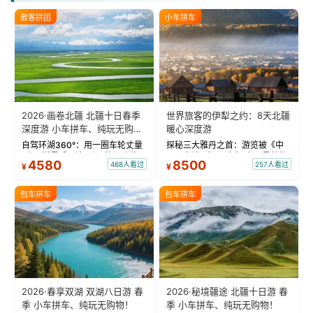
散客拼团
小车拼车
2026·画卷北疆 北疆十日春季
世界旅客的伊犁之约：8天北疆
深度游 小车拼车、纯玩无购
暖心深度游
物！
自驾环湖360°：用一圈车轮丈量
探秘三大雅丹之首：游览被《中
“大西洋最后一滴眼泪”的极致蔚
国国家地理》评选为“中国最美的
4580
8500
468人看过
257人看过
¥
¥
蓝。 赛湖旅拍：甄选多款风格服
三大雅丹”第一名的克拉玛依魔鬼
饰，9张精修美照，定格赛里木湖
城。 中国第一村：探访仅存的图
绝美瞬间。 赛湖坦克300跟车视
瓦人最大村落——禾木村，欣赏
包车拼车
包车拼车
频：专业摄影师...
晨雾与小木...
2026·春享双湖 双湖八日游 春
2026·秘境疆途 北疆十日游 春
季 小车拼车、纯玩无购物！
季 小车拼车、纯玩无购物！