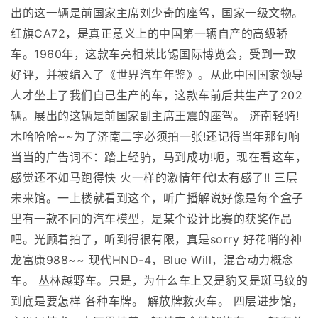
出的这一辆是前国家主席刘少奇的座驾，国家一级文物。
红旗CA72，是真正意义上的中国第一辆自产的高级轿
车。1960年，这款车亮相莱比锡国际博览会，受到一致
好评，并被编入了《世界汽车年鉴》。从此中国国家领导
人才坐上了我们自己生产的车，这款车前后共生产了202
辆。展出的这辆是前国家副主席王震的座驾。 济南轻骑!
木哈哈哈~~为了济南二字必须拍一张!还记得当年那句响
当当的广告词不：踏上轻骑，马到成功!呃，现在看这车，
感觉还不如马跑得快 火一样的激情年代!太有感了!! 三层
未来馆。一上楼就看到这个，听广播解说好像是每个盒子
里有一款不同的汽车模型，是某个设计比赛的获奖作品
吧。光顾着拍了，听到得很有限，真是sorry 好花哨的神
龙富康988~~ 现代HND-4，Blue Will，混合动力概念
车。 丛林越野车。只是，为什么车上又是豹又是斑马纹的
到底是要怎样 各种车牌。 解放牌救火车。 四层进步馆，