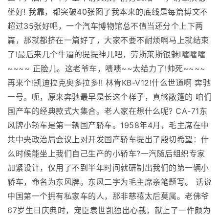
坐好! 我靠，都突破40张图了我本来的底线是每篇博文不
超过35张好吧，一个汽车博物馆总不值当还分个上下两
篇，那就都挤在一篇好了，大家不要不耐烦啊马上就结束
了!最后来几个牛逼的提提神儿吧，劳斯莱斯银魅!嚯嚯嚯
~~~~ 正脸儿。这老爷车，啧啧~~太给力了!帅死~~~~
再来个!凯迪拉克奥多拉多!! 林肯KB-V12!什么世道啊 奔驰
一号。呃，原来奔驰最早是长这个样子，真够敞篷的 咱们
国产车的经典款式大集合。老人家在想什么呢? CA-71东
风牌小轿车是第一辆国产轿车。1958年4月，毛主席在中
共中央政治局会议上对开发国产轿车提出了殷切希望：什
么时候能坐上我们自己生产的小轿车?一汽随后组织专家
加紧设计，仅用了不到半年时间就研制出我们的第一辆小
轿车，命名为东风牌。东风二字为毛主席亲笔题写。 话说
中国第一个拥有私家车的人，那非慈禧太后莫属。老佛爷
67岁生日庆典时，宠臣袁世凯独出心裁，献上了一件颇为