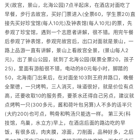
天(故宫，景山，北海公园)7点半起床，在酒店对面吃了
早餐，步行去故宫，买好门票进入(全票60，学生票20)直
接先买好珍宝馆(每人10元)及钟表馆(每人10元)的票，先
参观了珍宝馆，遇到一个志愿者讲解，很不错。用完午餐
后参观了钟表馆，参观完故宫后，出口对面就是景山，一
路上品游一直有讲解，景山上看故宫全景，(景山每人2
元)，出了景山公园，就到了北海公园(联票全票20，孩子
25)，里面有游船很不错，电动的80元每小时，脚踏的
50，北海南门出来后，在对面坐103到王府井路口，晚餐
全聚德，一只烤鸭，三人消灭，味道很好，就是价位有点
高，还要收取10的服务费，要茶水还得自己另点，建议就
点烤鸭一只(300多元，酱和荷叶包另算)人不多的话半只
(大约200)也可点，鸭骨和鸭汤只能选一样。 第三天(科
技馆，鸟巢，水立方)早上，在酒店后面的路边吃的早
饭，有很多店，肉夹膜，凉面，刀削面，品种好多，之后