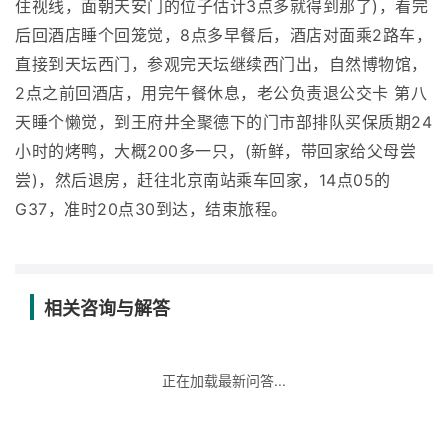
住视线，面朝天安门的位子估计3点多就得到那了)，看完
后回酒店睡个回笼觉，8点多早餐后，酒店对面乘2路车，
直接到天坛西门，参观完天坛继续西门出，自然博物馆，
2点之前回酒店，用完午餐休息，老公负责退公交卡 第八
天睡个懒觉，到王府井全聚德下的门市部排队买保质期24
小时的烤鸭，大概200多一只，(新鲜，带回家给父母尝
尝)，然后退房，赶往北京南站乘车回家，14点05的
G37，准时20点30到达，结束旅程。
相关咨询与解答
正在加载最新问答...