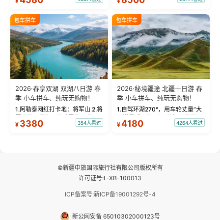
¥
¥
蓝。 赛湖旅拍：甄选多款风格服
三大雅丹”第一名的克拉玛依魔鬼
饰，9张精修美照，定格赛里木湖
城。 中国第一村：探访仅存的图
绝美瞬间。 赛湖坦克300跟车视
瓦人最大村落——禾木村，欣赏
包车拼车
包车拼车
频：专业摄影师...
晨雾与小木...
2026·春享双湖 双湖八日游 春
2026·秘境疆途 北疆十日游 春
季 小车拼车、纯玩无购物！
季 小车拼车、纯玩无购物！
1.阿勒泰网红打卡地：将军山 2.将
1.自驾环湖270°，用车轮丈量“大
军山落日缆车，体验雪都风光 3.
西洋最后一滴眼泪”的极致蔚蓝，
3380
4180
354人看过
4264人看过
¥
¥
将军山，夕阳派对，蹦迪party 4.
让雪山、花海与深邃湖水在转弯
自驾赛里木湖360°环湖 5.二进赛
间连成自由的画卷。 2.特别赠送
湖随心游，邂逅湖畔日出浪漫...
那拉提景区3公里内，落地窗三钻
民宿 3.那...
©新疆中旅国际旅行社有限公司版权所有
许可证号:L-XB-100013
ICP备案号:新ICP备19001292号-4
新公网安备 65010302000123号