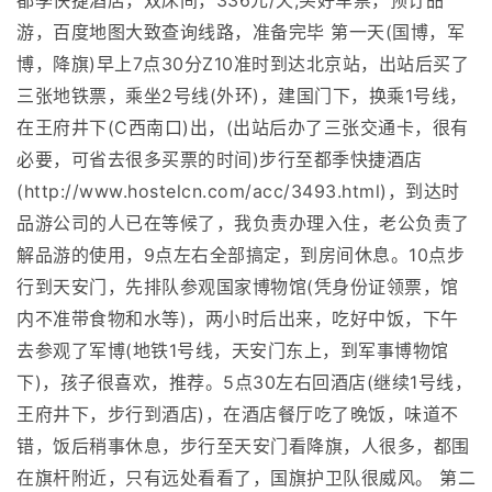
都季快捷酒店，双床间，336元/天,买好车票，预订品
游，百度地图大致查询线路，准备完毕 第一天(国博，军
博，降旗)早上7点30分Z10准时到达北京站，出站后买了
三张地铁票，乘坐2号线(外环)，建国门下，换乘1号线，
在王府井下(C西南口)出，(出站后办了三张交通卡，很有
必要，可省去很多买票的时间)步行至都季快捷酒店
(http://www.hostelcn.com/acc/3493.html)，到达时
品游公司的人已在等候了，我负责办理入住，老公负责了
解品游的使用，9点左右全部搞定，到房间休息。10点步
行到天安门，先排队参观国家博物馆(凭身份证领票，馆
内不准带食物和水等)，两小时后出来，吃好中饭，下午
去参观了军博(地铁1号线，天安门东上，到军事博物馆
下)，孩子很喜欢，推荐。5点30左右回酒店(继续1号线，
王府井下，步行到酒店)，在酒店餐厅吃了晚饭，味道不
错，饭后稍事休息，步行至天安门看降旗，人很多，都围
在旗杆附近，只有远处看看了，国旗护卫队很威风。 第二