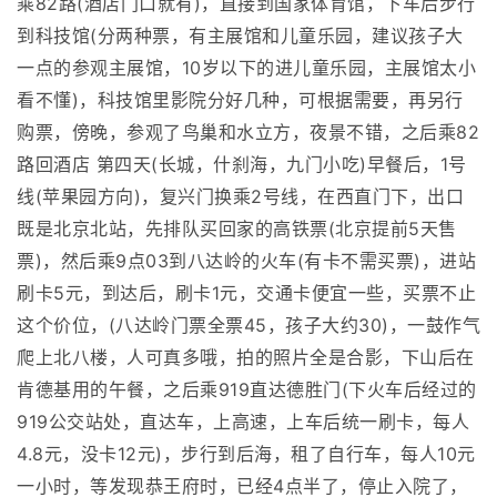
乘82路(酒店门口就有)，直接到国家体育馆，下车后步行
到科技馆(分两种票，有主展馆和儿童乐园，建议孩子大
一点的参观主展馆，10岁以下的进儿童乐园，主展馆太小
看不懂)，科技馆里影院分好几种，可根据需要，再另行
购票，傍晚，参观了鸟巢和水立方，夜景不错，之后乘82
路回酒店 第四天(长城，什刹海，九门小吃)早餐后，1号
线(苹果园方向)，复兴门换乘2号线，在西直门下，出口
既是北京北站，先排队买回家的高铁票(北京提前5天售
票)，然后乘9点03到八达岭的火车(有卡不需买票)，进站
刷卡5元，到达后，刷卡1元，交通卡便宜一些，买票不止
这个价位，(八达岭门票全票45，孩子大约30)，一鼓作气
爬上北八楼，人可真多哦，拍的照片全是合影，下山后在
肯德基用的午餐，之后乘919直达德胜门(下火车后经过的
919公交站处，直达车，上高速，上车后统一刷卡，每人
4.8元，没卡12元)，步行到后海，租了自行车，每人10元
一小时，等发现恭王府时，已经4点半了，停止入院了，