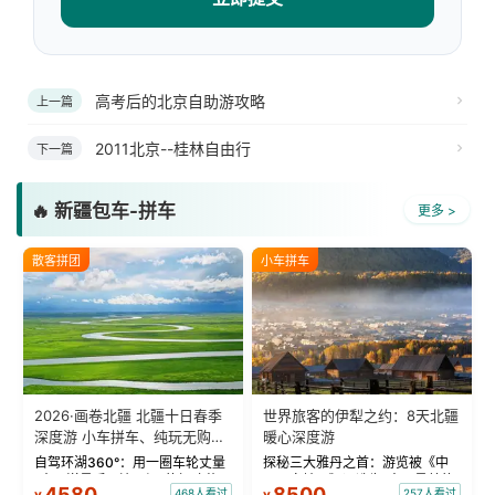
高考后的北京自助游攻略
上一篇
2011北京--桂林自由行
下一篇
🔥 新疆包车-拼车
更多 >
散客拼团
小车拼车
2026·画卷北疆 北疆十日春季
世界旅客的伊犁之约：8天北疆
深度游 小车拼车、纯玩无购
暖心深度游
物！
自驾环湖360°：用一圈车轮丈量
探秘三大雅丹之首：游览被《中
“大西洋最后一滴眼泪”的极致蔚
国国家地理》评选为“中国最美的
4580
8500
468人看过
257人看过