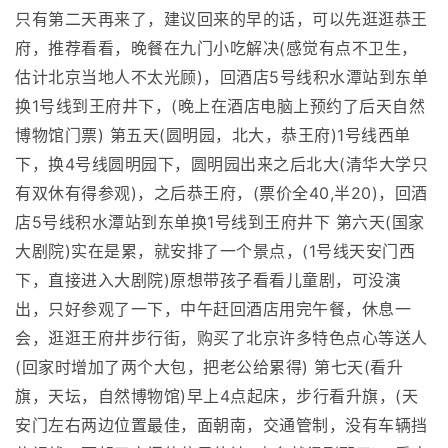
只有第二天再来了，建议回来的早的话，可以先逛逛恭王
府，推荐看看，晚餐在九门小吃解决(感觉有点不卫生，
估计北京当地人不太光顾)，回酒店5号线积水潭站到东单
换1号线到王府井下，(晚上在酒店电脑上预约了后天自然
博物馆门票) 第五天(圆明园，北大，恭王府)1号线西单
下，换4号线圆明园下，圆明园出来之后北大(清华大学只
有双休有得参观)，之后恭王府，(票价全40,半20)，回酒
店5号线积水潭站到东单换1号线到王府井下 第六天(国家
大剧院)实在是累，就安排了一个景点，(1号线天安门西
下，直接进入大剧院)原想带孩子看看儿童剧，可没演
出，只好参观了一下，中午赶回酒店用完午餐，休息一
会，逛逛王府井步行街，购买了北京许多特色点心等送人
(回家时增加了两个大包，把老公给累得) 第七天(看升
旗，天坛，自然博物馆)早上4点起床，步行看升旗，(天
安门左右两边位置最佳，面朝南，交通管制，没有车辆挡