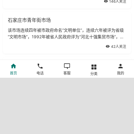
146人关注
石家庄市青年街市场
该市场连续四年被市政府命名“文明单位”，连续六年被评为省级
“文明市场”，1992年被省人民政府评为“河北十强集贸市场”，被
国家工商局授予“全国文明集贸市场”及“全国百强市场”之一。
42人关注
顺城商厦
首页
电话
客服
我的
分类
顺城商厦秉承“ 荟翠精品 服务大众”的经营理念，精心打造出现代
化的购物乐园——顺城商厦时尚休闲广场。这里不仅为顾客提供
最新最时尚的各类商品，贴近沧州百姓生活水平的价格。
76人关注
华北商厦
华北商厦有限公司座落于古城沧州的中心繁华商业区，是一座复
合业态综合商厦。现有营业面积5万多平方米，经营名优商品8万
余种。华北商厦是沧州市钟表眼镜公司由三间木板房发展而来，