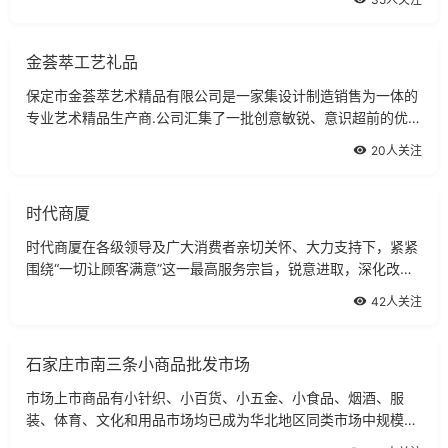
主题商场。
金荟萃工艺礼品
保定市金荟萃艺术精品有限公司是一家集设计制造销售为一体的
专业艺术精品生产商.公司汇集了一批创意敏锐、意识超前的优秀
开发设计师,雕塑师以及一大批专业技术人员.
20人关注
时代商厦
时代商厦在各级领导及广大消费者亲切关怀、大力支持下，紧紧
围绕“一切让顾客满意”这一最高服务宗旨，锐意进取，深化改
革，开拓经营，事争一流。
42人关注
石家庄市南三条小商品批发市场
市场上市商品有小针织、小百货、小五金、小食品、烟酒、服
装、体育、文化和用品市场均已成为华北地区同类市场中规模最
大的市场。