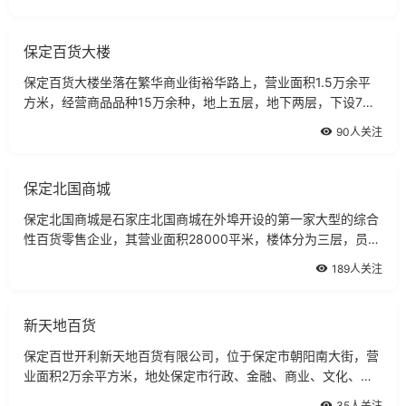
代化综合商厦
保定百货大楼
保定百货大楼坐落在繁华商业街裕华路上，营业面积1.5万余平
方米，经营商品品种15万余种，地上五层，地下两层，下设7个
经营公司，其中地下经营食品超市，地上采用先进的开架售货模
90人关注
式。
保定北国商城
保定北国商城是石家庄北国商城在外埠开设的第一家大型的综合
性百货零售企业，其营业面积28000平米，楼体分为三层，员工
1500多人，商品定位为中高档,其经营项目涵盖100多种商品品
189人关注
类，10余万种商品。
新天地百货
保定百世开利新天地百货有限公司，位于保定市朝阳南大街，营
业面积2万余平方米，地处保定市行政、金融、商业、文化、高
新科技中心，交通便利，新天地百货是以经营服装服饰为特色的
35人关注