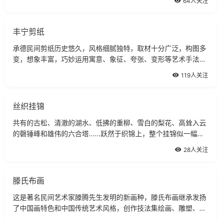
64人关注
丰宁剪纸
承德民间剪纸历史悠久，风格细腻独特，取材十分广泛，构图多
变，想象丰富，巧妙运用寓意、象征、夸张、变形等艺术手法，
充满了浓厚的乡土气息。
119人关注
丝织挂锦
共有的古松、清澈的湖水、低拂的重柳、雪白的梨花、高耸入云
的磬锤峰和雄伟的六合塔......跃然于织锦上，整个挂锦似一幅浓
淡相宜的中国画。
28人关注
滕氏布画
这是著名民间艺术家滕腾先生发明的新画种，滕氏布画继承发扬
了中国画特色和中国传统艺术风格，创作技法集绘画、雕塑、刺
绣、表糊、剪纸等工艺之大成，用料讲究、色彩绚丽、操作细