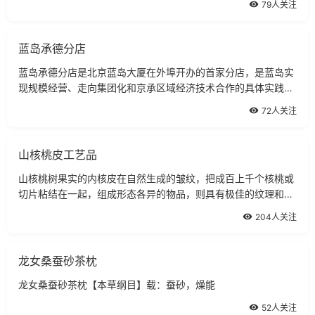
79人关注
腻、画面逼真、取材广泛，无论人物风景、花鸟鱼虫均可入画，
并能有章有节，有情有态，能远能近，可虚可幻，
蓝岛承德分店
蓝岛承德分店是北京蓝岛大厦在外埠开办的首家分店，是蓝岛实
现规模经营、走向集团化和京承区域经济技术合作的具体实践。
蓝岛大厦位于承德市双桥区。
72人关注
山核桃皮工艺品
山核桃树果实的内核皮在自然生成的皱纹，把成百上千个核桃或
切片粘结在一起，组成形态各异的物品，则具有极佳的纹理和镂
空效果。这些千姿百态的产品貌似精雕细琢之作，实为核桃皮自
204人关注
身的天然效果。
龙女桑蚕砂茶枕
龙女桑蚕砂茶枕【本草纲目】载：蚕砂，燥能
52人关注