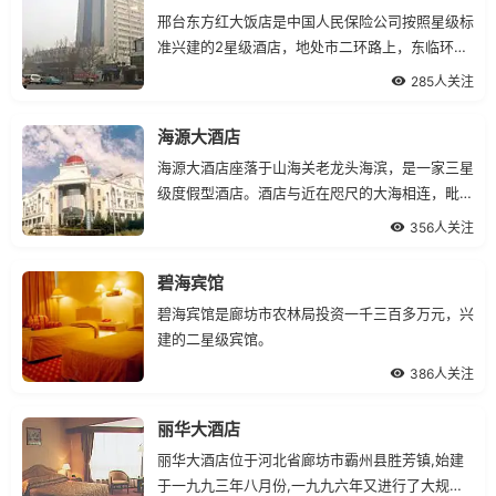
邢台东方红大饭店是中国人民保险公司按照星级标
准兴建的2星级酒店，地处市二环路上，东临环境
优美的高新科技开发区.
285人关注
海源大酒店
海源大酒店座落于山海关老龙头海滨，是一家三星
级度假型酒店。酒店与近在咫尺的大海相连，毗邻
老龙头、天下第一关、孟姜女庙等景点。
356人关注
碧海宾馆
碧海宾馆是廊坊市农林局投资一千三百多万元，兴
建的二星级宾馆。
386人关注
丽华大酒店
丽华大酒店位于河北省廊坊市霸州县胜芳镇,始建
于一九九三年八月份,一九九六年又进行了大规模