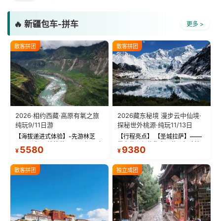
🔥 新疆包车-拼车
更多 >
散客拼团
散客拼团
2026·相约西藏·高原有氧之旅
2026藏东秘境 漫步云中仙境·
纯玩9/11日游
探秘世外桃源·纯玩11/13日
【海拔递进式体验】-先游林芝
【行程亮点】 【圣城拉萨】——
(2900米)再访拉萨(3650米)，亲
带上信心与信仰去西藏，行吟拉
5580
9380
¥
¥
测 99%游客零高反 。 【贴心保
萨，感受这座城与生俱来的与众
障】-全程配备便携式制氧机，高
不同！ 【布达拉宫】——集宫殿
反根本不是事儿 ！ 【无人机航
城堡寺院于一体的宏伟建筑，是
散客拼团
独立成团
拍】-雪山/圣湖/...
西藏最完整的古代...