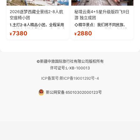
2026逐梦西藏全景线2-8人航
秘境云南4+5星升级版四飞9日
空座椅小团
游 独立成团
1.主打2-8人精品小团，全程采用
◇精华景点：我们将不同民族、
9座航空座椅车型（360度环抱式
不同地域、不同风格的三座古城
7380
2880
¥
¥
座舱），提供VIP级别的舒适出行
—【大理古城、丽江古城、香格
体验 。供氧保障： 2.全程入住舒
里拉、野象谷】呈现给您！...
适型含氧酒店（低海拔的索松村
和林芝除外），并贴心赠...
©新疆中旅国际旅行社有限公司版权所有
许可证号:L-XB-100013
ICP备案号:新ICP备19001292号-4
新公网安备 65010302000123号