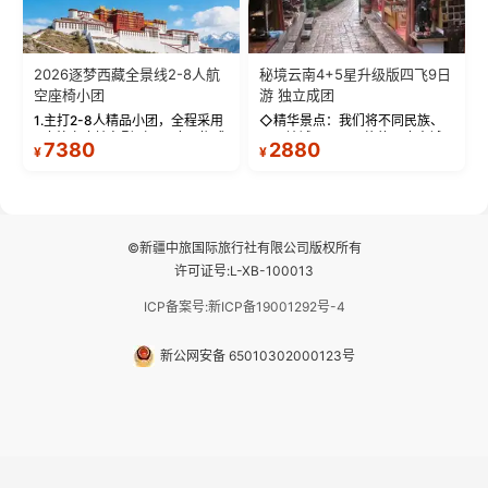
2026逐梦西藏全景线2-8人航
秘境云南4+5星升级版四飞9日
空座椅小团
游 独立成团
1.主打2-8人精品小团，全程采用
◇精华景点：我们将不同民族、
9座航空座椅车型（360度环抱式
不同地域、不同风格的三座古城
7380
2880
¥
¥
座舱），提供VIP级别的舒适出行
—【大理古城、丽江古城、香格
体验 。供氧保障： 2.全程入住舒
里拉、野象谷】呈现给您！...
适型含氧酒店（低海拔的索松村
和林芝除外），并贴心赠...
©新疆中旅国际旅行社有限公司版权所有
许可证号:L-XB-100013
ICP备案号:新ICP备19001292号-4
新公网安备 65010302000123号