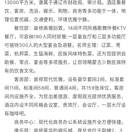
13000平方米，隶属于通辽市财政局、审计局。酒店集餐
饮、客房、洗浴、娱乐、购物、商务等多功能于一体，地
理位置优越，交通便利，环境优雅宁静。
餐饮部：装修高雅别致，14间不同风格歌舞伴餐KTV
餐厅，可容纳180人同时就餐;一层宴会厅和三层多功能厅
可接待500人的大型宴会及进餐。名师主理：辽菜、粤
菜、杭邦菜、生猛海鲜、民族风味特色菜，还为您提供自
助餐、零点、宴会等多项服务，让您领略蒙古少数民族特
有的饮食文化。
客房部：装修现代优雅，设有豪华套间2间、标准套
间11间、标准间58间、普通间4间，共159张床位，客房
间内设施齐全，为您出差旅游、度假观光提供优质服务，
酒店内设不同风格会议室、贵宾厅、会议厅，一层大厅设
有咖啡吧。
商务中心：现代化商务办公系统设施齐全方便快捷。
康乐部：装修豪华的娱乐城、夜总会位于副楼2、3