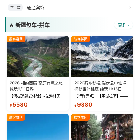
通辽宾馆
下一篇
🔥 新疆包车-拼车
更多 >
散客拼团
散客拼团
2026·相约西藏·高原有氧之旅
2026藏东秘境 漫步云中仙境·
纯玩9/11日游
探秘世外桃源·纯玩11/13日
【海拔递进式体验】-先游林芝
【行程亮点】 【圣城拉萨】——
(2900米)再访拉萨(3650米)，亲
带上信心与信仰去西藏，行吟拉
5580
9380
¥
¥
测 99%游客零高反 。 【贴心保
萨，感受这座城与生俱来的与众
障】-全程配备便携式制氧机，高
不同！ 【布达拉宫】——集宫殿
反根本不是事儿 ！ 【无人机航
城堡寺院于一体的宏伟建筑，是
散客拼团
独立成团
拍】-雪山/圣湖/...
西藏最完整的古代...