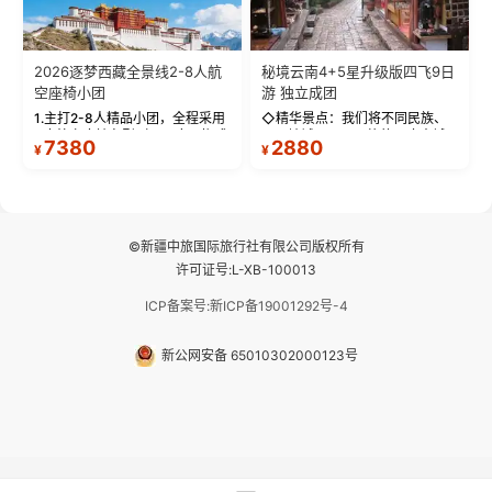
2026逐梦西藏全景线2-8人航
秘境云南4+5星升级版四飞9日
空座椅小团
游 独立成团
1.主打2-8人精品小团，全程采用
◇精华景点：我们将不同民族、
9座航空座椅车型（360度环抱式
不同地域、不同风格的三座古城
7380
2880
¥
¥
座舱），提供VIP级别的舒适出行
—【大理古城、丽江古城、香格
体验 。供氧保障： 2.全程入住舒
里拉、野象谷】呈现给您！...
适型含氧酒店（低海拔的索松村
和林芝除外），并贴心赠...
©新疆中旅国际旅行社有限公司版权所有
许可证号:L-XB-100013
ICP备案号:新ICP备19001292号-4
新公网安备 65010302000123号