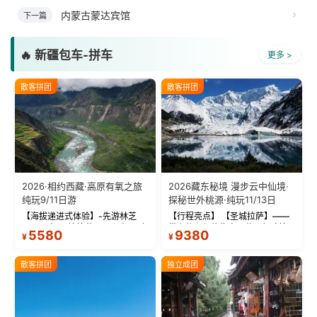
内蒙古蒙达宾馆
下一篇
🔥 新疆包车-拼车
更多 >
散客拼团
散客拼团
2026·相约西藏·高原有氧之旅
2026藏东秘境 漫步云中仙境·
纯玩9/11日游
探秘世外桃源·纯玩11/13日
【海拔递进式体验】-先游林芝
【行程亮点】 【圣城拉萨】——
(2900米)再访拉萨(3650米)，亲
带上信心与信仰去西藏，行吟拉
5580
9380
¥
¥
测 99%游客零高反 。 【贴心保
萨，感受这座城与生俱来的与众
障】-全程配备便携式制氧机，高
不同！ 【布达拉宫】——集宫殿
反根本不是事儿 ！ 【无人机航
城堡寺院于一体的宏伟建筑，是
散客拼团
独立成团
拍】-雪山/圣湖/...
西藏最完整的古代...