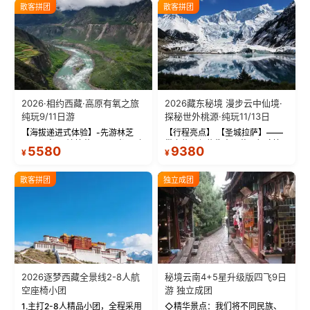
散客拼团
散客拼团
2026·相约西藏·高原有氧之旅
2026藏东秘境 漫步云中仙境·
纯玩9/11日游
探秘世外桃源·纯玩11/13日
【海拔递进式体验】-先游林芝
【行程亮点】 【圣城拉萨】——
(2900米)再访拉萨(3650米)，亲
带上信心与信仰去西藏，行吟拉
5580
9380
¥
¥
测 99%游客零高反 。 【贴心保
萨，感受这座城与生俱来的与众
障】-全程配备便携式制氧机，高
不同！ 【布达拉宫】——集宫殿
反根本不是事儿 ！ 【无人机航
城堡寺院于一体的宏伟建筑，是
散客拼团
独立成团
拍】-雪山/圣湖/...
西藏最完整的古代...
2026逐梦西藏全景线2-8人航
秘境云南4+5星升级版四飞9日
空座椅小团
游 独立成团
1.主打2-8人精品小团，全程采用
◇精华景点：我们将不同民族、