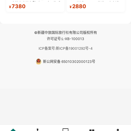
9座航空座椅车型（360度环抱式
不同地域、不同风格的三座古城
7380
2880
¥
¥
座舱），提供VIP级别的舒适出行
—【大理古城、丽江古城、香格
体验 。供氧保障： 2.全程入住舒
里拉、野象谷】呈现给您！...
适型含氧酒店（低海拔的索松村
和林芝除外），并贴心赠...
©新疆中旅国际旅行社有限公司版权所有
许可证号:L-XB-100013
ICP备案号:新ICP备19001292号-4
新公网安备 65010302000123号