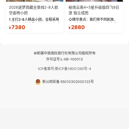
2026逐梦西藏全景线2-8人航
秘境云南4+5星升级版四飞9日
空座椅小团
游 独立成团
1.主打2-8人精品小团，全程采用
◇精华景点：我们将不同民族、
9座航空座椅车型（360度环抱式
不同地域、不同风格的三座古城
7380
2880
¥
¥
座舱），提供VIP级别的舒适出行
—【大理古城、丽江古城、香格
体验 。供氧保障： 2.全程入住舒
里拉、野象谷】呈现给您！...
适型含氧酒店（低海拔的索松村
和林芝除外），并贴心赠...
©新疆中旅国际旅行社有限公司版权所有
许可证号:L-XB-100013
ICP备案号:新ICP备19001292号-4
新公网安备 65010302000123号