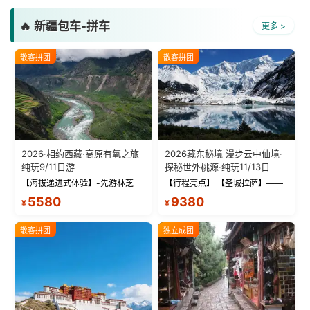
🔥 新疆包车-拼车
更多 >
散客拼团
散客拼团
2026·相约西藏·高原有氧之旅
2026藏东秘境 漫步云中仙境·
纯玩9/11日游
探秘世外桃源·纯玩11/13日
【海拔递进式体验】-先游林芝
【行程亮点】 【圣城拉萨】——
(2900米)再访拉萨(3650米)，亲
带上信心与信仰去西藏，行吟拉
5580
9380
¥
¥
测 99%游客零高反 。 【贴心保
萨，感受这座城与生俱来的与众
障】-全程配备便携式制氧机，高
不同！ 【布达拉宫】——集宫殿
反根本不是事儿 ！ 【无人机航
城堡寺院于一体的宏伟建筑，是
散客拼团
独立成团
拍】-雪山/圣湖/...
西藏最完整的古代...