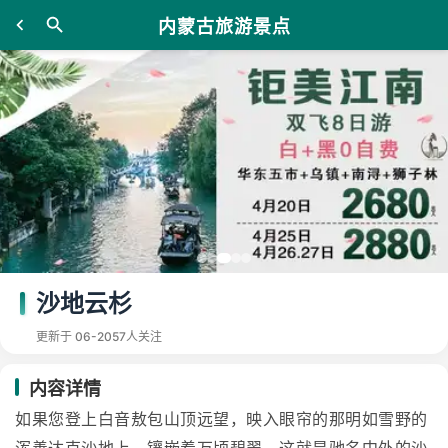
内蒙古旅游景点
沙地云杉
更新于 06-20
57人关注
内容详情
如果您登上白音敖包山顶远望，映入眼帘的那明如雪野的