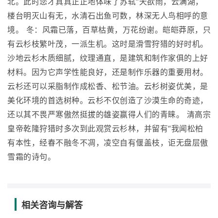
北。此时您才真真正正地体味了苏轼“天欲雨，云满湖，
楼台明灭山有无，水清石出鱼可数，林深无人鸟相呼的意
境。 冬：风霜已落，百草枯黄，万花纷谢。皑皑莽原，只
有云杉枝繁叶茂，一派生机。这时是滑雪狩猎的好时机。
沙地云杉木质细腻，纹理通直，是建筑和制作家俱的上好
材料。因为它声学性能良好，还是制作乐器的重要用材。
云杉还可以采脂制作成松香、松节油。云杉树姿优美，是
美化环境的首选树种。云杉不仅创造了沙漠生命的奇迹，
还以其不畏严寒傲然挺拔的雄姿赢得人们的青睐。 清高宗
皇帝乾隆狩猎时多次到此观赏云杉林，并留有“我闻松柏
有本性，经春不融冬不凋，凌空自有偃盖枝，讵无盘层傲
雪霜的诗句。
相关咨询与解答