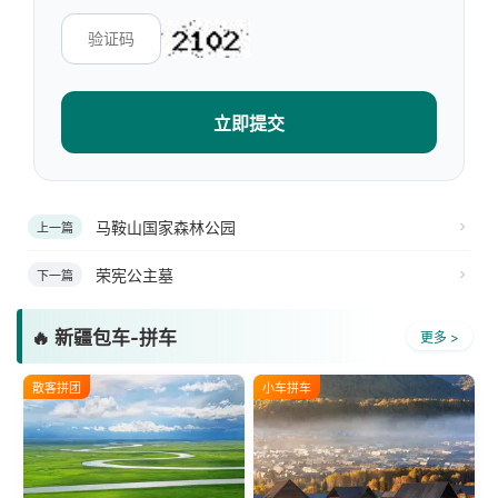
立即提交
马鞍山国家森林公园
上一篇
荣宪公主墓
下一篇
🔥 新疆包车-拼车
更多 >
散客拼团
小车拼车