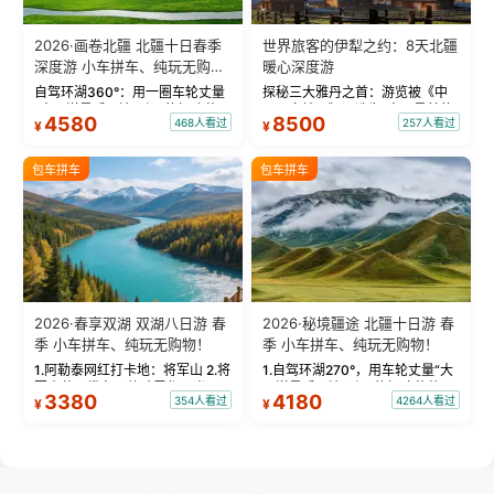
2026·画卷北疆 北疆十日春季
世界旅客的伊犁之约：8天北疆
深度游 小车拼车、纯玩无购
暖心深度游
物！
自驾环湖360°：用一圈车轮丈量
探秘三大雅丹之首：游览被《中
“大西洋最后一滴眼泪”的极致蔚
国国家地理》评选为“中国最美的
4580
8500
468人看过
257人看过
¥
¥
蓝。 赛湖旅拍：甄选多款风格服
三大雅丹”第一名的克拉玛依魔鬼
饰，9张精修美照，定格赛里木湖
城。 中国第一村：探访仅存的图
绝美瞬间。 赛湖坦克300跟车视
瓦人最大村落——禾木村，欣赏
包车拼车
包车拼车
频：专业摄影师...
晨雾与小木...
2026·春享双湖 双湖八日游 春
2026·秘境疆途 北疆十日游 春
季 小车拼车、纯玩无购物！
季 小车拼车、纯玩无购物！
1.阿勒泰网红打卡地：将军山 2.将
1.自驾环湖270°，用车轮丈量“大
军山落日缆车，体验雪都风光 3.
西洋最后一滴眼泪”的极致蔚蓝，
3380
4180
354人看过
4264人看过
¥
¥
将军山，夕阳派对，蹦迪party 4.
让雪山、花海与深邃湖水在转弯
自驾赛里木湖360°环湖 5.二进赛
间连成自由的画卷。 2.特别赠送
湖随心游，邂逅湖畔日出浪漫...
那拉提景区3公里内，落地窗三钻
民宿 3.那...