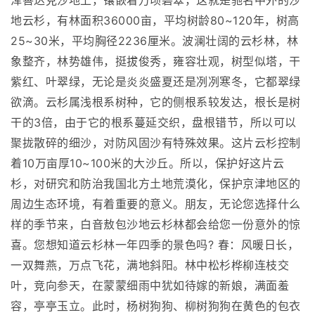
浑善达克沙地上，镶嵌着万顷碧翠，这就是驰名中外的沙
地云杉，有林面积36000亩，平均树龄80~120年，树高
25~30米，平均胸径2236厘米。波澜壮阔的云杉林，林
象整齐，林势雄伟，挺拔俊秀，雍容壮观，树型似塔，干
紫红、叶翠绿，无论是炎炎盛夏还是冽冽寒冬，它都翠绿
欲滴。云杉属浅根系树种，它的侧根系较发达，根长是树
干的3倍，由于它的根系蔓延交织，盘根错节，所以可以
聚拢散碎的细沙，对防风固沙有特殊效果。这片云杉控制
着10万亩厚10~100米的大沙丘。所以，保护好这片云
杉，对研究和防治我国北方土地荒漠化，保护京津地区的
周边生态环境，有着重要的意义。朋友，无论您选择什么
样的季节来，白音敖包沙地云杉林都会给您一份意外的惊
喜。您想知道云杉林一年四季的景色吗? 春：风暖日长，
一双舞燕，万点飞花，满地斜阳。林中松杉桦柳连枝交
叶，竞向参天，在蒙蒙细雨中犹如待嫁的新娘，满面羞
容，亭亭玉立。此时，杨树狗狗、柳树狗狗在黄色的包衣