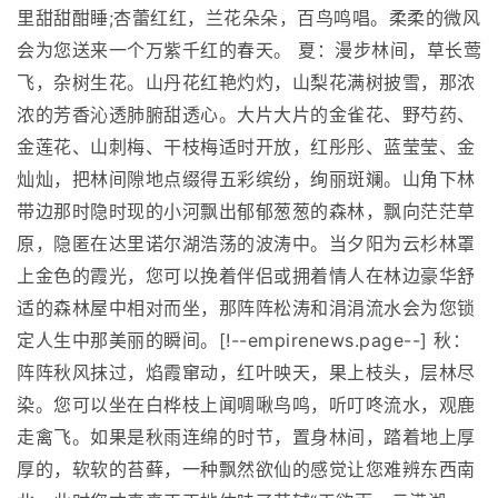
里甜甜酣睡;杏蕾红红，兰花朵朵，百鸟鸣唱。柔柔的微风
会为您送来一个万紫千红的春天。 夏：漫步林间，草长莺
飞，杂树生花。山丹花红艳灼灼，山梨花满树披雪，那浓
浓的芳香沁透肺腑甜透心。大片大片的金雀花、野芍药、
金莲花、山刺梅、干枝梅适时开放，红彤彤、蓝莹莹、金
灿灿，把林间隙地点缀得五彩缤纷，绚丽斑斓。山角下林
带边那时隐时现的小河飘出郁郁葱葱的森林，飘向茫茫草
原，隐匿在达里诺尔湖浩荡的波涛中。当夕阳为云杉林罩
上金色的霞光，您可以挽着伴侣或拥着情人在林边豪华舒
适的森林屋中相对而坐，那阵阵松涛和涓涓流水会为您锁
定人生中那美丽的瞬间。[!--empirenews.page--] 秋：
阵阵秋风抹过，焰霞窜动，红叶映天，果上枝头，层林尽
染。您可以坐在白桦枝上闻啁啾鸟鸣，听叮咚流水，观鹿
走禽飞。如果是秋雨连绵的时节，置身林间，踏着地上厚
厚的，软软的苔藓，一种飘然欲仙的感觉让您难辨东西南