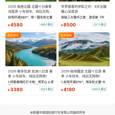
2026·画卷北疆 北疆十日春季
世界旅客的伊犁之约：8天北疆
深度游 小车拼车、纯玩无购
暖心深度游
物！
自驾环湖360°：用一圈车轮丈量
探秘三大雅丹之首：游览被《中
“大西洋最后一滴眼泪”的极致蔚
国国家地理》评选为“中国最美的
4580
8500
468人看过
257人看过
¥
¥
蓝。 赛湖旅拍：甄选多款风格服
三大雅丹”第一名的克拉玛依魔鬼
饰，9张精修美照，定格赛里木湖
城。 中国第一村：探访仅存的图
绝美瞬间。 赛湖坦克300跟车视
瓦人最大村落——禾木村，欣赏
包车拼车
包车拼车
频：专业摄影师...
晨雾与小木...
2026·春享双湖 双湖八日游 春
2026·秘境疆途 北疆十日游 春
季 小车拼车、纯玩无购物！
季 小车拼车、纯玩无购物！
1.阿勒泰网红打卡地：将军山 2.将
1.自驾环湖270°，用车轮丈量“大
军山落日缆车，体验雪都风光 3.
西洋最后一滴眼泪”的极致蔚蓝，
3380
4180
354人看过
4264人看过
¥
¥
将军山，夕阳派对，蹦迪party 4.
让雪山、花海与深邃湖水在转弯
自驾赛里木湖360°环湖 5.二进赛
间连成自由的画卷。 2.特别赠送
湖随心游，邂逅湖畔日出浪漫...
那拉提景区3公里内，落地窗三钻
民宿 3.那...
©新疆中旅国际旅行社有限公司版权所有