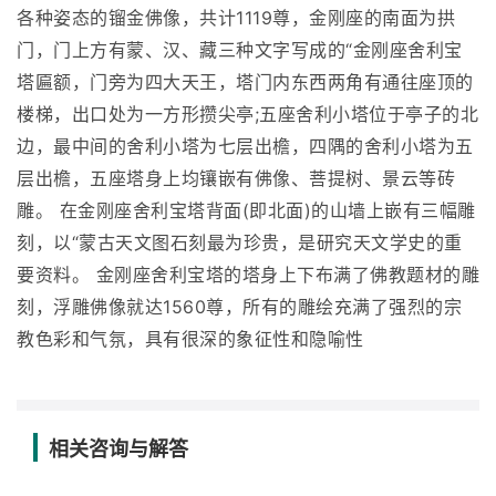
各种姿态的镏金佛像，共计1119尊，金刚座的南面为拱
门，门上方有蒙、汉、藏三种文字写成的“金刚座舍利宝
塔匾额，门旁为四大天王，塔门内东西两角有通往座顶的
楼梯，出口处为一方形攒尖亭;五座舍利小塔位于亭子的北
边，最中间的舍利小塔为七层出檐，四隅的舍利小塔为五
层出檐，五座塔身上均镶嵌有佛像、菩提树、景云等砖
雕。 在金刚座舍利宝塔背面(即北面)的山墙上嵌有三幅雕
刻，以“蒙古天文图石刻最为珍贵，是研究天文学史的重
要资料。 金刚座舍利宝塔的塔身上下布满了佛教题材的雕
刻，浮雕佛像就达1560尊，所有的雕绘充满了强烈的宗
教色彩和气氛，具有很深的象征性和隐喻性
相关咨询与解答