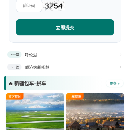
立即提交
呼伦湖
上一篇
额济纳胡杨林
下一篇
🔥 新疆包车-拼车
更多 >
散客拼团
小车拼车