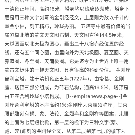
塔，因塔座上有五座方形舍利塔，故名为五塔寺。塔始建
于清雍正年间，高约16米，塔身均以琉璃砖砌成，塔身下
层是用三种文字刻写的金刚经经文，上层则为数以千计的
鎏金小佛，刻工精巧，玲珑秀丽。 五塔寺中最有价值的当
属紧靠北墙的蒙文天文图石刻，天文图直径144.5厘米，
天球圆面以北天极为圆心，画出二十八宿赤经位置的经
线，还有五个同心圆，由里向外为天北极圈、夏至圈、天
赤道圈、冬至圈、天南极圈。它是迄今为止世界上唯一用
蒙古文标注的一幅天文图，具有很高的科研价值。 金刚座
舍利宝塔，建于清朝雍正五年(1727年)，由塔基、金刚
座、塔顶三部分组成，为砖石结构，通高16.5米，塔顶是
由五座舍利玲珑小塔构成。 [!--empirenews.page--]金
刚座舍利宝塔的基座高约1米;金刚座为束腰须弥座，其束
腰部雕刻有狮、象、法轮、金翅鸟和金刚杵等图案，束腰
的上面为七层短挑檐，第一层的檐下为三种文字(蒙、
藏、梵)雕刻的金刚经全文，从第二层到第七层的檐下为