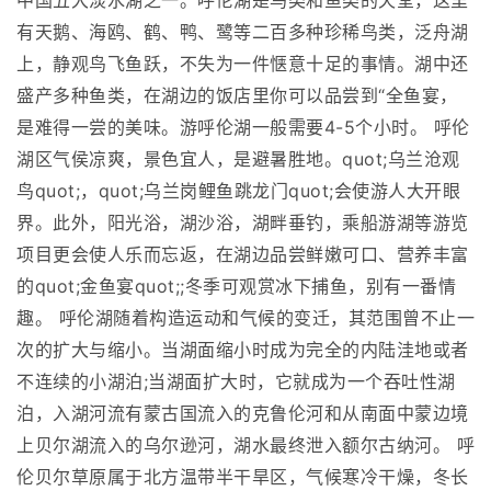
中国五大淡水湖之一。呼伦湖是鸟类和鱼类的天堂，这里
有天鹅、海鸥、鹤、鸭、鹭等二百多种珍稀鸟类，泛舟湖
上，静观鸟飞鱼跃，不失为一件惬意十足的事情。湖中还
盛产多种鱼类，在湖边的饭店里你可以品尝到“全鱼宴，
是难得一尝的美味。游呼伦湖一般需要4-5个小时。 呼伦
湖区气侯凉爽，景色宜人，是避暑胜地。quot;乌兰沧观
鸟quot;，quot;乌兰岗鲤鱼跳龙门quot;会使游人大开眼
界。此外，阳光浴，湖沙浴，湖畔垂钓，乘船游湖等游览
项目更会使人乐而忘返，在湖边品尝鲜嫩可口、营养丰富
的quot;金鱼宴quot;;冬季可观赏冰下捕鱼，别有一番情
趣。 呼伦湖随着构造运动和气候的变迁，其范围曾不止一
次的扩大与缩小。当湖面缩小时成为完全的内陆洼地或者
不连续的小湖泊;当湖面扩大时，它就成为一个吞吐性湖
泊，入湖河流有蒙古国流入的克鲁伦河和从南面中蒙边境
上贝尔湖流入的乌尔逊河，湖水最终泄入额尔古纳河。 呼
伦贝尔草原属于北方温带半干旱区，气候寒冷干燥，冬长