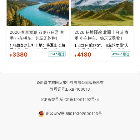
2026·春享双湖 双湖八日游 春
2026·秘境疆途 北疆十日游 春
季 小车拼车、纯玩无购物！
季 小车拼车、纯玩无购物！
1.阿勒泰网红打卡地：将军山 2.将
1.自驾环湖270°，用车轮丈量“大
军山落日缆车，体验雪都风光 3.
西洋最后一滴眼泪”的极致蔚蓝，
3380
4180
354人看过
4264人看过
¥
¥
将军山，夕阳派对，蹦迪party 4.
让雪山、花海与深邃湖水在转弯
自驾赛里木湖360°环湖 5.二进赛
间连成自由的画卷。 2.特别赠送
湖随心游，邂逅湖畔日出浪漫...
那拉提景区3公里内，落地窗三钻
民宿 3.那...
©新疆中旅国际旅行社有限公司版权所有
许可证号:L-XB-100013
ICP备案号:新ICP备19001292号-4
新公网安备 65010302000123号