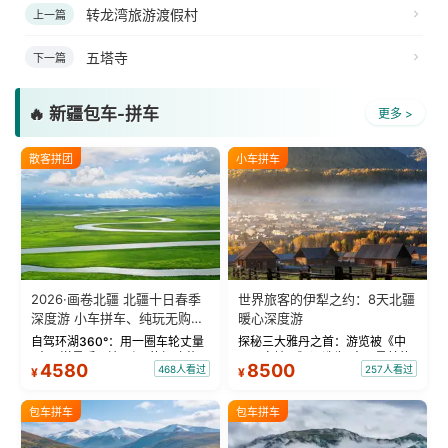
转龙湾旅游渡假村
上一篇
五塔寺
下一篇
🔥 新疆包车-拼车
更多 >
散客拼团
小车拼车
2026·画卷北疆 北疆十日春季
世界旅客的伊犁之约：8天北疆
深度游 小车拼车、纯玩无购
暖心深度游
物！
自驾环湖360°：用一圈车轮丈量
探秘三大雅丹之首：游览被《中
“大西洋最后一滴眼泪”的极致蔚
国国家地理》评选为“中国最美的
4580
8500
468人看过
257人看过
¥
¥
蓝。 赛湖旅拍：甄选多款风格服
三大雅丹”第一名的克拉玛依魔鬼
饰，9张精修美照，定格赛里木湖
城。 中国第一村：探访仅存的图
绝美瞬间。 赛湖坦克300跟车视
瓦人最大村落——禾木村，欣赏
包车拼车
包车拼车
频：专业摄影师...
晨雾与小木...