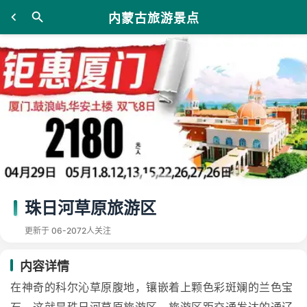
内蒙古旅游景点
珠日河草原旅游区
更新于 06-20
72人关注
内容详情
在神奇的科尔沁草原腹地，镶嵌着上颗色彩斑斓的兰色宝