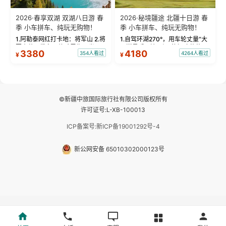
2026·春享双湖 双湖八日游 春
2026·秘境疆途 北疆十日游 春
季 小车拼车、纯玩无购物！
季 小车拼车、纯玩无购物！
1.阿勒泰网红打卡地：将军山 2.将
1.自驾环湖270°，用车轮丈量“大
军山落日缆车，体验雪都风光 3.
西洋最后一滴眼泪”的极致蔚蓝，
3380
4180
354人看过
4264人看过
¥
¥
将军山，夕阳派对，蹦迪party 4.
让雪山、花海与深邃湖水在转弯
自驾赛里木湖360°环湖 5.二进赛
间连成自由的画卷。 2.特别赠送
湖随心游，邂逅湖畔日出浪漫...
那拉提景区3公里内，落地窗三钻
民宿 3.那...
©新疆中旅国际旅行社有限公司版权所有
许可证号:L-XB-100013
ICP备案号:新ICP备19001292号-4
新公网安备 65010302000123号