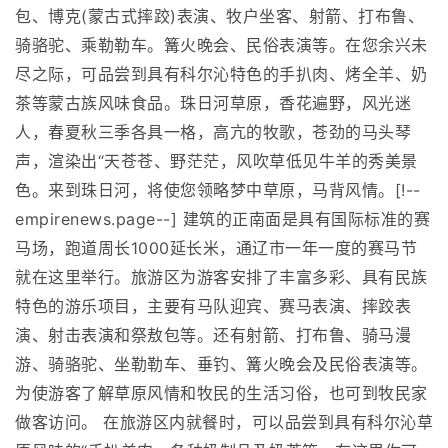
包、博克(蒙古式摔跤)表演、牧户坐客、射箭、打布鲁、
骑骆驼、乘勒勒车。篝火晚会、民俗表演等。在您余兴未
尽之际，可品尝到具有科尔沁特色的手扒肉、烤全羊、奶
茶等蒙古族风味食品。珠日河草原，香花遍野，风光迷
人，春夏秋三季各具一格，高亢的牧歌，苍劲的马头琴
声，渲染出“天苍苍、野茫茫，风吹草低见牛羊的秀美景
色。来到珠日河，将使您领略梦中草原，马背风情。[!--
empirenews.page--] 建筑的正南面是具有国际标准的赛
马场，跑道周长1000延长米，通辽市一年一度的赛马节
就在这里举行。旅游区为游客安排了丰富多彩、具有民族
特色的游乐项目，主要有马队迎宾、赛马表演、摔跤表
演、射击表演和祭敖包等。还有射箭、打布鲁、骑马漫
游、骑骆驼、坐勒勒车、垂钓、篝火晚会及民俗表演等。
为使游客了解草原风情和牧民的生活习俗，也可到牧民家
做客访问。 在旅游区内就餐时，可以品尝到具有科尔沁草