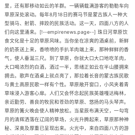
里，还有那移动如云的羊群。一辆辆载满游客的勒勒车向
草原深处滚动。每年8月18日的赛马节是蒙古族人一种大
型骑马、射箭、摔跤的民族活动。这一天，四面八方的人
们向这里涌来。[!--empirenews.page--] 珠日河草原饮
食文化是十足的草原风味。当你坐在凉爽的酒桌前，新鲜
的奶茶送上来，香喷喷的手扒羊肉端上来，那种鲜鲜的香
气，使人垂涎三尺。到了草原，你就大口大口地吃羊肉，
大口喝浓烈的白酒，酒过一半，思绪正如云在半山腰拥来
拥去。歌声在酒桌上就点亮了，那拉着长音的蒙古族民歌
与黄土高原民歌一样有个性。草原敞开窗口，小风夹着青
草味浸入游客心扉。人们又会怀念起民族英雄嘎达梅林，
亲近勤劳、善良的牧民和苍劲的草原、悠扬的马头琴声。
草原的篝火晚会使人精神放松。当星辰布满天空，一勾弯
月的清辉洒落在辽阔的草场，火光升腾起来，草原那种神
秘、深奥及厚重已呈现出来。火光中，来自四面八方的游