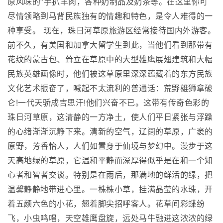
原风味的“手扒羊肉，各种奶制品及奶茶等。在这里你可
尽情领略到马背民族独有的情趣和特色，是令人难得的一
种享受。 现在，珠日河草原旅游区经常接待国内外游客。
前不久，有美国和加拿大留学生到此，当他们看到那带有
花纹的蒙古包、耸立在草原中的大型雄鹰展翅建筑和大幅
民族英雄画像时，他们被这草原里深深蕴藏着的东方民族
文化艺术振奋了，喊起不太流利的普通话：荒野雄狮拿破
仑!一代天骄成吉思汗!他们兴奋不已。这带有传奇色彩的
珠日河草原，这清静的一方净土，使人们平日紧张与浮躁
的心绪渐渐沉静下来。清新的空气，辽阔的草原，广袤的
原野，芳香怡人，人们如置身于仙境与梦幻中。漫步于这
天高地绿的草原，它温和平静而深厚得似乎是在和一个知
心者和智者交谈。特别是在雨后，那满地的鲜活的绿，把
温馨静静地带进心里。一株株小草，挂满晶莹的水珠，开
着五颜六色的小花，翘着脚尖招呼客人。花草间彩蝶纷
飞，小虫鸣唱，天空雄鹰盘旋，远处马牛融进这浓浓的绿