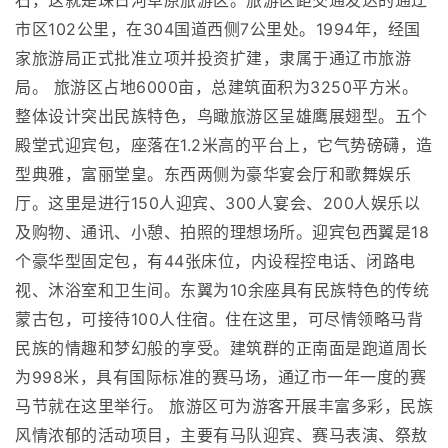
石，这就是珠日河草原旅游区。旅游区距交通发达的通辽
市区102公里，在304国道西侧7公里处。1994年，经国
家旅游局正式批准立项并投资扩建，隶属于通辽市旅游
局。 旅游区占地6000亩，总建筑面积为3250平方米。
整体设计突出民族特色，鸟瞰旅游区呈雄鹰展翅型。五个
殿堂式迎宾包，座落在1.2米高的平台上，它气势磅礴，造
型典雅，富丽堂皇。东西两侧为豪华宴会厅和歌舞娱乐
厅。这里是进行150人迎宾、300人宴会、200人娱乐以
及购物、通讯、小憩、拍照的理想场所。迎宾包西翼是18
个豪华型固定包，有44张床位，内设程控电话、闭路电
视、沐浴室和卫生间。东翼为10余座具有民族特色的传统
蒙古包，可接待100人住宿。住在这里，可尽情领略马背
民族的情趣和梦幻般的享受。建筑群的正南面是跑道周长
为998米，具有国际标准的赛马场，通辽市一年一度的赛
马节就在这里举行。 旅游区可为游客开展丰富多彩，民族
风情浓郁的活动项目，主要有马队迎宾、赛马表演、祭敖