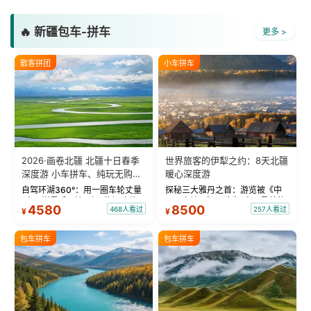
🔥 新疆包车-拼车
更多 >
散客拼团
小车拼车
2026·画卷北疆 北疆十日春季
世界旅客的伊犁之约：8天北疆
深度游 小车拼车、纯玩无购
暖心深度游
物！
自驾环湖360°：用一圈车轮丈量
探秘三大雅丹之首：游览被《中
“大西洋最后一滴眼泪”的极致蔚
国国家地理》评选为“中国最美的
4580
8500
468人看过
257人看过
¥
¥
蓝。 赛湖旅拍：甄选多款风格服
三大雅丹”第一名的克拉玛依魔鬼
饰，9张精修美照，定格赛里木湖
城。 中国第一村：探访仅存的图
绝美瞬间。 赛湖坦克300跟车视
瓦人最大村落——禾木村，欣赏
包车拼车
包车拼车
频：专业摄影师...
晨雾与小木...