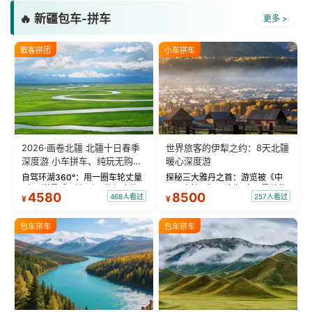
🔥 新疆包车-拼车
更多 >
散客拼团
小车拼车
2026·画卷北疆 北疆十日春季
世界旅客的伊犁之约：8天北疆
深度游 小车拼车、纯玩无购
暖心深度游
物！
自驾环湖360°：用一圈车轮丈量
探秘三大雅丹之首：游览被《中
“大西洋最后一滴眼泪”的极致蔚
国国家地理》评选为“中国最美的
4580
8500
468人看过
257人看过
¥
¥
蓝。 赛湖旅拍：甄选多款风格服
三大雅丹”第一名的克拉玛依魔鬼
饰，9张精修美照，定格赛里木湖
城。 中国第一村：探访仅存的图
绝美瞬间。 赛湖坦克300跟车视
瓦人最大村落——禾木村，欣赏
包车拼车
包车拼车
频：专业摄影师...
晨雾与小木...