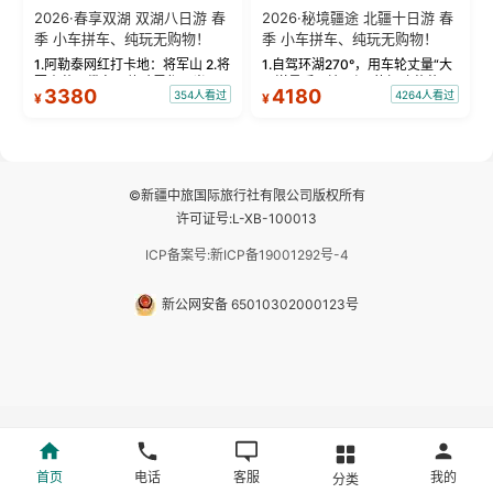
2026·春享双湖 双湖八日游 春
2026·秘境疆途 北疆十日游 春
季 小车拼车、纯玩无购物！
季 小车拼车、纯玩无购物！
1.阿勒泰网红打卡地：将军山 2.将
1.自驾环湖270°，用车轮丈量“大
军山落日缆车，体验雪都风光 3.
西洋最后一滴眼泪”的极致蔚蓝，
3380
4180
354人看过
4264人看过
¥
¥
将军山，夕阳派对，蹦迪party 4.
让雪山、花海与深邃湖水在转弯
自驾赛里木湖360°环湖 5.二进赛
间连成自由的画卷。 2.特别赠送
湖随心游，邂逅湖畔日出浪漫...
那拉提景区3公里内，落地窗三钻
民宿 3.那...
©新疆中旅国际旅行社有限公司版权所有
许可证号:L-XB-100013
ICP备案号:新ICP备19001292号-4
新公网安备 65010302000123号
首页
电话
客服
我的
分类