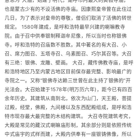
意思为“大庙，始建于明代，是呼市内最大的黄教寺庙，
也是蒙古少有的不设活佛的寺庙。因康熙皇帝曾在此住过
几日，为了表示对皇帝的尊敬，僧侣们取消了活佛的转世
规定。 1580年建成，是呼和浩特最早兴建的喇嘛教寺
院。由于召中供奉银制释迦牟尼像，所以当时也称银佛
寺。呼和浩特的召庙数不胜数。其中著名的有大召、小
召、席力图召、五塔寺召、乌素图召、巧尔其召等。大召
有三绝：银佛、龙雕、壁画。 大召，藏传佛教寺庙，是呼
和浩特地区乃至内蒙古地区目前保存最完整、影响最广的
寺院之一。又称“银佛寺达赖三世曾在此主持了银佛的“开
光法会。大召始建于1578年(明万历六年)，距今已有四百
余年历史。其建筑从南到北，依次为山门，天王殿，菩提
过殿，经堂，佛殿，九间楼以及东西配殿组成，是呼和浩
特市现存最大最完整的木结构建筑。 大召寺院建筑考究，
大殿是常见的藏汉式喇嘛庙形制，其余部分则是依照传统
中式庙宇的式样而建，大殿内供奉有一座银铸佛像，所以