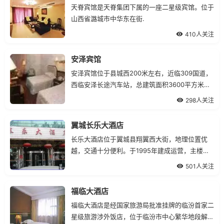
天脊宾馆是天脊集团下属的一座二星级宾馆。位于
山西省潞城市中华东在街.
410人关注
安泽宾馆
安泽宾馆位于县城西200米左右，近临309国道，
西临安泽长途汽车站，总建筑面积3600平方米，
内设三部一室服务机构，即餐饮部、客房部、后勤
298人关注
部、办公室，餐饮部设多功能厅1个，小餐厅9
个，能容纳300人就餐，客房部设总统套间2个，
翼城长乐大酒店
套间6个，标准间40套，普通间20套，容纳500人
长乐大酒店位于翼城县翔翼西大街，地理位置优
的大会议室一个，中会议室一个、小会
越，交通十分便利。于1995年建成运营，主楼为
七层，营业面积为3500平方米，资产总额为1200
501人关注
万元，现有职工89人，是翼城最早的综合性酒
店。多年来，酒店以其先进的现代化的设施设备、
福临大酒店
完善的服务功能、齐全的服务项目、优秀的服务品
福临大酒店是经国家旅游局批准挂牌的临汾首家二
质，赢得了广大消费者的好评和青睐
星级旅游涉外饭店，位于临汾市中心繁华地段解放