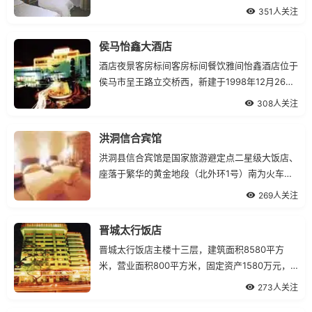
路24号，交通便利，地理位置优越，是临汾对外
351人关注
接待的主要窗口之一。福临大酒店是集餐饮、住
宿、洗寓娱乐为一体的酒店，酒店内设施豪华，设
侯马怡鑫大酒店
备齐全，内设高、中级客房，多功能会议厅歌舞
酒店夜景客房标间客房标间餐饮雅间怡鑫酒店位于
厅、奥的斯电梯、中
侯马市呈王路立交桥西，新建于1998年12月26
日，是侯马市集餐饮、住宿、娱乐为一体的多功能
308人关注
涉外酒店，占地面积为80
洪洞信合宾馆
洪洞县信合宾馆是国家旅游避定点二星级大饭店、
座落于繁华的黄金地段（北外环1号）南为火车站
一汽车站，东邻环境舒雅，风景优美的休闲广场和
269人关注
万家乐超市，是一座交通便利，购物方便的场地，
又是集教育培训、文化娱乐、接待会议、住宿餐饮
晋城太行饭店
于一体的综合性多功能场所，服务设施属全县一
晋城太行饭店主楼十三层，建筑面积8580平方
流。中心拥有
米，营业面积800平方米，固定资产1580万元，
88套各种高、中、低档客房，共有211个床位，楼
273人关注
内装饰典雅，造形美观，内有住宿部，膳食部，桑