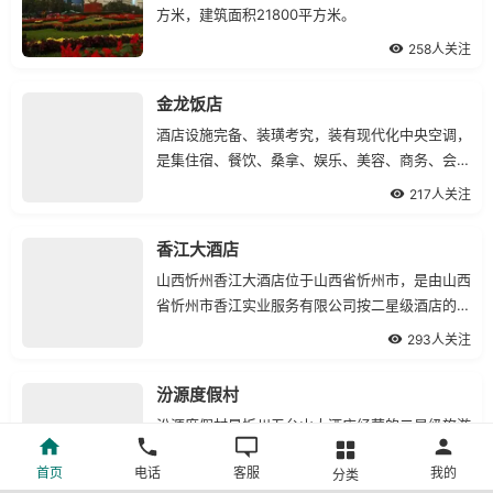
方米，建筑面积21800平方米。
258人关注
金龙饭店
酒店设施完备、装璜考究，装有现代化中央空调，
是集住宿、餐饮、桑拿、娱乐、美容、商务、会议
等为一体的多功能酒店。
217人关注
香江大酒店
山西忻州香江大酒店位于山西省忻州市，是由山西
省忻州市香江实业服务有限公司按二星级酒店的标
准投资兴建.
293人关注
汾源度假村
汾源度假村是忻州五台山大酒店经营的二星级旅游
度假酒店，位于宁武县东寨镇的汾河源头，酒店幽
首页
电话
客服
我的
分类
雅的环境、便利的交通、一流的设施.
308人关注