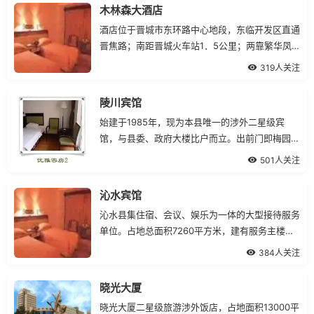
拿部，洗脚城，酒吧，国际台球中心，KTV歌舞
木林森大酒店
厅，干洗总店，大众洗浴，商务中心，美容美发等
酒店位于晋城市东环路中心地段，东临开发区直通
设施，形成了一种立体性经营模式，整
晋焦路；南距晋城火车站1．5公里；两靠繁华凤
鸣小区；北接凤台街，地理位置优越，交通便利，
319人关注
环境优雅。是一座集住宿、餐饮、娱乐、商务、购
物于一体的多功能酒店。酒店拥有中、高档客房、
陵川宾馆
商务客房和豪华客房70余套；有大型会议室一
始建于1985年，现为本县唯一的涉外二星级宾
处、有容纳30m
馆，与县委、政府大楼比户而立。出前门即梅园大
街，面对县城街心公园，出东门即康复路，与县粮
501人关注
食局、环保局为邻。交通便利，环境幽雅，食宿条
件舒适。陵川宾馆现有高中低档客房71套，客床
沁水宾馆
156支，大中小会议室6个，大中小餐厅酒吧10余
沁水县集住宿、会议、娱乐为一体的大型接待服务
处，可以为140人的
单位。占地总面积7260平方米，建有服务主楼一
栋，综合服务楼一栋，拥有豪华套间2个，高档两
384人关注
间套5个，中高档标准间35个，普通标准间43
个。180支床位；有大餐厅1个，吕餐厅2个，小餐
晓光大厦
厅6个，可同时接待300人就餐；中档会议室2
晓光大厦二星级旅游涉外饭店，占地面积13000平
个，可接待300人的会议。健身房、桑拿、