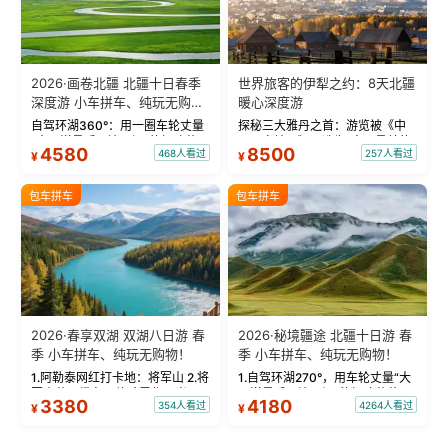
2026·画卷北疆 北疆十日春季
世界旅客的伊犁之约：8天北疆
深度游 小车拼车、纯玩无购
暖心深度游
物！
自驾环湖360°：用一圈车轮丈量
探秘三大雅丹之首：游览被《中
“大西洋最后一滴眼泪”的极致蔚
国国家地理》评选为“中国最美的
4580
8500
468人看过
257人看过
¥
¥
蓝。 赛湖旅拍：甄选多款风格服
三大雅丹”第一名的克拉玛依魔鬼
饰，9张精修美照，定格赛里木湖
城。 中国第一村：探访仅存的图
绝美瞬间。 赛湖坦克300跟车视
瓦人最大村落——禾木村，欣赏
包车拼车
包车拼车
频：专业摄影师...
晨雾与小木...
2026·春享双湖 双湖八日游 春
2026·秘境疆途 北疆十日游 春
季 小车拼车、纯玩无购物！
季 小车拼车、纯玩无购物！
1.阿勒泰网红打卡地：将军山 2.将
1.自驾环湖270°，用车轮丈量“大
军山落日缆车，体验雪都风光 3.
西洋最后一滴眼泪”的极致蔚蓝，
3380
4180
354人看过
4264人看过
¥
¥
将军山，夕阳派对，蹦迪party 4.
让雪山、花海与深邃湖水在转弯
自驾赛里木湖360°环湖 5.二进赛
间连成自由的画卷。 2.特别赠送
湖随心游，邂逅湖畔日出浪漫...
那拉提景区3公里内，落地窗三钻