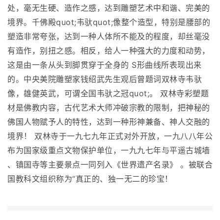
处，毫无生硬、造作之感，达到雕塑艺术中和谐、完美的
境界。千佛殿quot;韦驮quot;像整个造型，特别是腰部的
塑造非常夸张，达到一种人体所不能及的程度，却丝毫没
有造作，别扭之感。相反，给人一种强大的力度和动势，
这是由一条从头到脚贯穿于全身的 S形曲线所表现出来
的。中央美院雕塑家钱绍武先生观后曾题词双林寺韦驮
像，雄健英武，可谓全国韦驮之冠quot;。 双林寺彩塑题
材是佛教内容，古代艺术大师冲破宗教的限制，把神秘的
佛国人物赋予人的特性，达到一种形神兼备、神人交融的
境界！ 双林寺于一九七九年正式对外开放，一九八八年公
布为国家级重点文物保护单位，一九九七年与平遥古城墙
、镇国寺等主要景点一同列入《世界遗产名录》 。被联合
国教科文组织称为“真正的、独一无二的珍宝！