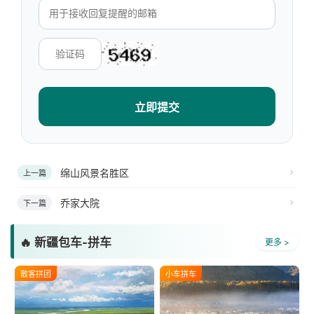
立即提交
绵山风景名胜区
上一篇
乔家大院
下一篇
🔥 新疆包车-拼车
更多 >
散客拼团
小车拼车