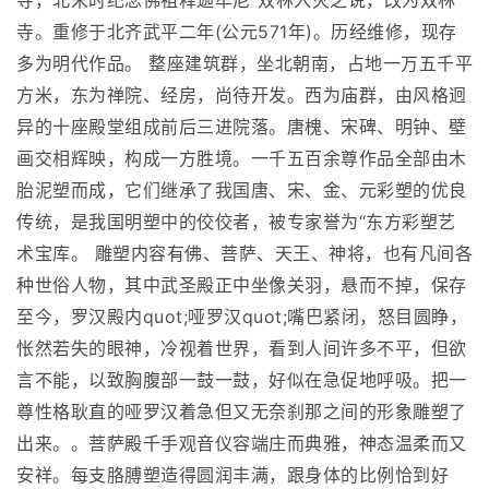
寺，北宋时纪念佛祖释迦牟尼“双林入灭之说，改为双林
寺。重修于北齐武平二年(公元571年)。历经维修，现存
多为明代作品。 整座建筑群，坐北朝南，占地一万五千平
方米，东为禅院、经房，尚待开发。西为庙群，由风格迥
异的十座殿堂组成前后三进院落。唐槐、宋碑、明钟、壁
画交相辉映，构成一方胜境。一千五百余尊作品全部由木
胎泥塑而成，它们继承了我国唐、宋、金、元彩塑的优良
传统，是我国明塑中的佼佼者，被专家誉为“东方彩塑艺
术宝库。 雕塑内容有佛、菩萨、天王、神将，也有凡间各
种世俗人物，其中武圣殿正中坐像关羽，悬而不掉，保存
至今，罗汉殿内quot;哑罗汉quot;嘴巴紧闭，怒目圆睁，
怅然若失的眼神，冷视着世界，看到人间许多不平，但欲
言不能，以致胸腹部一鼓一鼓，好似在急促地呼吸。把一
尊性格耿直的哑罗汉着急但又无奈刹那之间的形象雕塑了
出来。。菩萨殿千手观音仪容端庄而典雅，神态温柔而又
安祥。每支胳膊塑造得圆润丰满，跟身体的比例恰到好