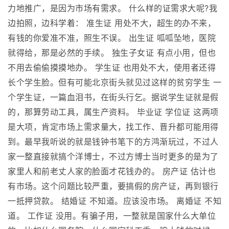
力地推广，是因为市场有需求。 什么样的证需求大呢?我
边拍照，边科学着： 准生证 用处不大，超生的办不来，
有钱的你爱准不准，照生不误。 出生证 呱呱坠地，医院
就得给，那是必然的手续。 独生子女证 有点小用，但也
不用去偷偷摸摸地办。 学生证 也用处不大，使用者还得
长个学生脸。但有可能北京街头就见过这样的贫穷学生 一
个学生证，一篇血泪书，在街头行乞。据说学生证就是假
的，那算劳动工具，属生产资料。 毕业证 学位证 这两项
是大项，肯定市场上需求量大，找工作、晋升都可能用得
到。最早我听说的就是钱钟书笔下的方鸿渐玩过，不过人
家一整直接就搞个洋博士，不过方博士当时更多的是为了
家里人和前老丈人家的脸面才花钱办的。 房产证 估计也
有市场。这个问题比较严重，要搞假的房产证，再到银行
一抵押贷款。 结婚证 不知道。应该没市场。 离婚证 不知
道。 工作证 没用。有骗子用，一整就是国家什么大单位