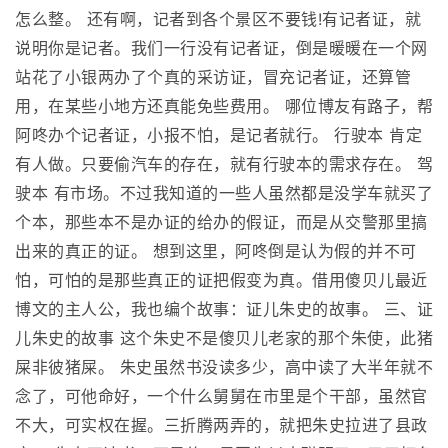
怎么整。 还有啊，记者到各个景区不要钱!有记者证，就
说明你是记者。我们一行没有记者证，倒是暖暖在一个网
站花了小银两办了个真的采访证，冒充记者证，还算管
用，在某些小地方还真能免些费用。 哪位博友有路子，帮
阿咚办个记者证，小报不怕，是记者就行。 行驶本 肯定
有人做。只要偷汽车的存在，就有行驶本的需求存在。 驾
驶本 有市场。不过我知道的一些人虽然都是没学车就买了
个本，那些本不是办证的给办的假证，而是从交警那里搞
出来的真正的证。 想到这里，阿咚倒是认为假的并不可
怕，可怕的是那些真正的证把假变为真。借用傻贝儿最近
博文的主人公，我也编个故事：证儿朱史的故事。 三、证
儿朱史的故事 这个朱史不是傻贝儿老家的那个朱使，此猪
屎非彼猪屎。 朱史虽然书没读多少，高中读了大半年就不
念了，可他命好，一个什么舅舅在市里是个干部，虽然官
不大，可实权在握。三折腾两弄的，就把朱史拉进了县政