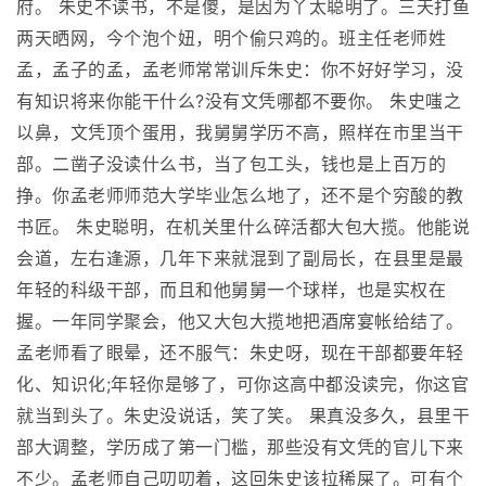
府。 朱史不读书，不是傻，是因为丫太聪明了。三天打鱼
两天晒网，今个泡个妞，明个偷只鸡的。班主任老师姓
孟，孟子的孟，孟老师常常训斥朱史：你不好好学习，没
有知识将来你能干什么?没有文凭哪都不要你。 朱史嗤之
以鼻，文凭顶个蛋用，我舅舅学历不高，照样在市里当干
部。二凿子没读什么书，当了包工头，钱也是上百万的
挣。你孟老师师范大学毕业怎么地了，还不是个穷酸的教
书匠。 朱史聪明，在机关里什么碎活都大包大揽。他能说
会道，左右逢源，几年下来就混到了副局长，在县里是最
年轻的科级干部，而且和他舅舅一个球样，也是实权在
握。一年同学聚会，他又大包大揽地把酒席宴帐给结了。
孟老师看了眼晕，还不服气：朱史呀，现在干部都要年轻
化、知识化;年轻你是够了，可你这高中都没读完，你这官
就当到头了。朱史没说话，笑了笑。 果真没多久，县里干
部大调整，学历成了第一门槛，那些没有文凭的官儿下来
不少。孟老师自己叨叨着，这回朱史该拉稀屎了。可有个