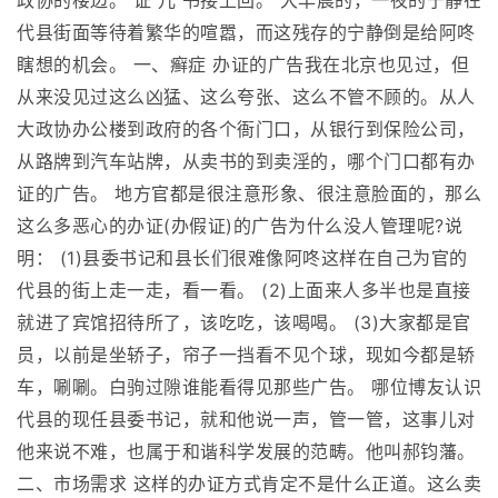
政协的楼边。 证 儿 书接上回。 大早晨的，一夜的宁静在
代县街面等待着繁华的喧嚣，而这残存的宁静倒是给阿咚
瞎想的机会。 一、癣症 办证的广告我在北京也见过，但
从来没见过这么凶猛、这么夸张、这么不管不顾的。从人
大政协办公楼到政府的各个衙门口，从银行到保险公司，
从路牌到汽车站牌，从卖书的到卖淫的，哪个门口都有办
证的广告。 地方官都是很注意形象、很注意脸面的，那么
这么多恶心的办证(办假证)的广告为什么没人管理呢?说
明： (1)县委书记和县长们很难像阿咚这样在自己为官的
代县的街上走一走，看一看。 (2)上面来人多半也是直接
就进了宾馆招待所了，该吃吃，该喝喝。 (3)大家都是官
员，以前是坐轿子，帘子一挡看不见个球，现如今都是轿
车，唰唰。白驹过隙谁能看得见那些广告。 哪位博友认识
代县的现任县委书记，就和他说一声，管一管，这事儿对
他来说不难，也属于和谐科学发展的范畴。他叫郝钧藩。
二、市场需求 这样的办证方式肯定不是什么正道。这么卖