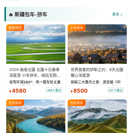
🔥 新疆包车-拼车
更多 >
散客拼团
小车拼车
2026·画卷北疆 北疆十日春季
世界旅客的伊犁之约：8天北疆
深度游 小车拼车、纯玩无购
暖心深度游
物！
自驾环湖360°：用一圈车轮丈量
探秘三大雅丹之首：游览被《中
“大西洋最后一滴眼泪”的极致蔚
国国家地理》评选为“中国最美的
4580
8500
468人看过
257人看过
¥
¥
蓝。 赛湖旅拍：甄选多款风格服
三大雅丹”第一名的克拉玛依魔鬼
饰，9张精修美照，定格赛里木湖
城。 中国第一村：探访仅存的图
绝美瞬间。 赛湖坦克300跟车视
瓦人最大村落——禾木村，欣赏
包车拼车
包车拼车
频：专业摄影师...
晨雾与小木...