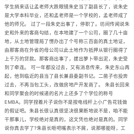
学生捎来话让孟老师大跌眼镜朱史当了副县长了，说朱史
是大学本科毕业，还和孟老师是一个学校的，孟老师成了
他的师兄。 过了一段朱史出事了，停职了。坊间传闻说朱
史和外来的客商勾结，在本地建了一个公司，圈了几十亩
地，从土地管理局了愣办出了个号称三百亩的真土地证，
由那客商在外省的母公司以此土地作为抵押从银行圈得了
上千万的贷款。那客商出事了，拔出萝卜带出泥，朱史受
到了牵连。 可一年都没过去，又有消息传来，朱史东山再
起，他到临近的县当了县长兼县委副书记。二凿子也投奔
过去，不再当包工头，改做房地产开发商了。 朱县长回来
和同学聚会的时候递的名片上还多了个学位的称号
EMBA。同学捏着片子说你不是按电线杆上小广告花钱做
的假证吧。朱县长很认真很坚决很果断地说不是，咱不能
干那事儿，学校绝对是真的，这文凭也绝对是真的。同学
说你真去学了?朱县长咂吧嘴表示不屑，说那哪能呀，工