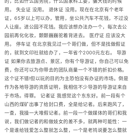
的，比如什么国务院，什么国家科工委，骗大钱的时候
用。 失业证 没用。 退休证 没用。现在在北京有个老年
证，65岁以上可以办，管用，坐公共汽车不花钱，不过没
人让座。进公园不花钱。我应该想办法办一个，每次去公
园前再化化妆，颤颤巍巍驼着背进去。 医疗证 应该没大
用。 停车证 在北京我见过一个哥们做，但不是找做假证
的，就到文印社就给办了，一年省个2000元左右。 导游
证 如果你去旅游点、景区，你有个导游证，你自己可以免
费，你还可以为你带去的团队商量一个不错的折扣价格。
这个证不错!但以玩的目的为主恐怕没有办证的市场。倒是
作为各地导游的资质证明，我相信不少导游的导游证来自
于市场。得罪。 记者证 我感觉这个东东好。前一段有个
山西的煤矿出事了给封口费，全是给记者。后来跑风了，
一查，我操一大堆假记者。前一段一个做媒体的哥们和我
说，我们做记者的和做妓女的差不多，就两种可能性：一
个是谁给钱爱怎么整就怎么整，一个是老鸨说要怎么整就