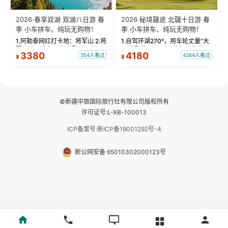
2026·春享双湖 双湖八日游 春
2026·秘境疆途 北疆十日游 春
季 小车拼车、纯玩无购物！
季 小车拼车、纯玩无购物！
1.阿勒泰网红打卡地：将军山 2.将
1.自驾环湖270°，用车轮丈量“大
军山落日缆车，体验雪都风光 3.
西洋最后一滴眼泪”的极致蔚蓝，
3380
4180
354人看过
4264人看过
¥
¥
将军山，夕阳派对，蹦迪party 4.
让雪山、花海与深邃湖水在转弯
自驾赛里木湖360°环湖 5.二进赛
间连成自由的画卷。 2.特别赠送
湖随心游，邂逅湖畔日出浪漫...
那拉提景区3公里内，落地窗三钻
民宿 3.那...
©新疆中旅国际旅行社有限公司版权所有
许可证号:L-XB-100013
ICP备案号:新ICP备19001292号-4
新公网安备 65010302000123号