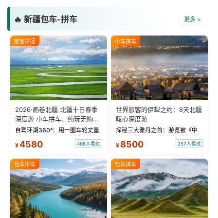
🔥 新疆包车-拼车
更多 >
散客拼团
小车拼车
2026·画卷北疆 北疆十日春季
世界旅客的伊犁之约：8天北疆
深度游 小车拼车、纯玩无购
暖心深度游
物！
自驾环湖360°：用一圈车轮丈量
探秘三大雅丹之首：游览被《中
“大西洋最后一滴眼泪”的极致蔚
国国家地理》评选为“中国最美的
4580
8500
468人看过
257人看过
¥
¥
蓝。 赛湖旅拍：甄选多款风格服
三大雅丹”第一名的克拉玛依魔鬼
饰，9张精修美照，定格赛里木湖
城。 中国第一村：探访仅存的图
绝美瞬间。 赛湖坦克300跟车视
瓦人最大村落——禾木村，欣赏
包车拼车
包车拼车
频：专业摄影师...
晨雾与小木...