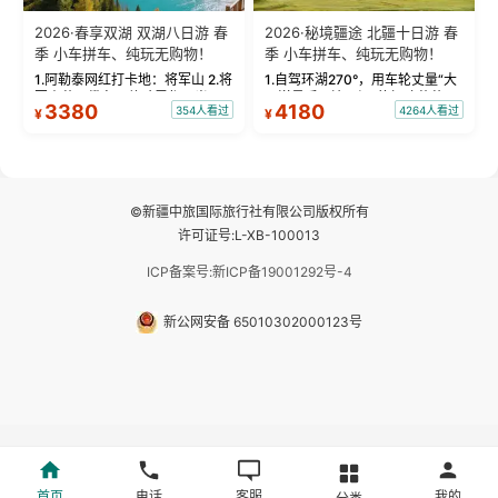
2026·春享双湖 双湖八日游 春
2026·秘境疆途 北疆十日游 春
季 小车拼车、纯玩无购物！
季 小车拼车、纯玩无购物！
1.阿勒泰网红打卡地：将军山 2.将
1.自驾环湖270°，用车轮丈量“大
军山落日缆车，体验雪都风光 3.
西洋最后一滴眼泪”的极致蔚蓝，
3380
4180
354人看过
4264人看过
¥
¥
将军山，夕阳派对，蹦迪party 4.
让雪山、花海与深邃湖水在转弯
自驾赛里木湖360°环湖 5.二进赛
间连成自由的画卷。 2.特别赠送
湖随心游，邂逅湖畔日出浪漫...
那拉提景区3公里内，落地窗三钻
民宿 3.那...
©新疆中旅国际旅行社有限公司版权所有
许可证号:L-XB-100013
ICP备案号:新ICP备19001292号-4
新公网安备 65010302000123号
首页
电话
客服
我的