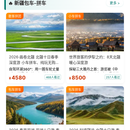
🔥 新疆包车-拼车
更多 >
散客拼团
小车拼车
2026·画卷北疆 北疆十日春季
世界旅客的伊犁之约：8天北疆
深度游 小车拼车、纯玩无购
暖心深度游
物！
自驾环湖360°：用一圈车轮丈量
探秘三大雅丹之首：游览被《中
“大西洋最后一滴眼泪”的极致蔚
国国家地理》评选为“中国最美的
4580
8500
468人看过
257人看过
¥
¥
蓝。 赛湖旅拍：甄选多款风格服
三大雅丹”第一名的克拉玛依魔鬼
饰，9张精修美照，定格赛里木湖
城。 中国第一村：探访仅存的图
绝美瞬间。 赛湖坦克300跟车视
瓦人最大村落——禾木村，欣赏
包车拼车
包车拼车
频：专业摄影师...
晨雾与小木...