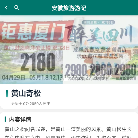
安徽旅游游记
黄山奇松
更新于 07-26
59人关注
内容详情
黄山之松闻名遐迩，是黄山一道美丽的风景。黄山松生长