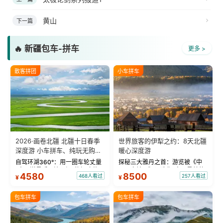
黄山
下一篇
🔥 新疆包车-拼车
更多 >
散客拼团
小车拼车
2026·画卷北疆 北疆十日春季
世界旅客的伊犁之约：8天北疆
深度游 小车拼车、纯玩无购
暖心深度游
物！
自驾环湖360°：用一圈车轮丈量
探秘三大雅丹之首：游览被《中
“大西洋最后一滴眼泪”的极致蔚
国国家地理》评选为“中国最美的
4580
8500
468人看过
257人看过
¥
¥
蓝。 赛湖旅拍：甄选多款风格服
三大雅丹”第一名的克拉玛依魔鬼
饰，9张精修美照，定格赛里木湖
城。 中国第一村：探访仅存的图
绝美瞬间。 赛湖坦克300跟车视
瓦人最大村落——禾木村，欣赏
包车拼车
包车拼车
频：专业摄影师...
晨雾与小木...