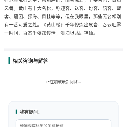
在危崖乱石之中，风霜磨练、雨雪滋润，千姿百态，傲然
风骨。黄山有十大名松，称迎客、送客、盼客、陪客、望
客、蒲团、探海、倒挂等等，但在我眼里，那些无名松别
有一番可爱之处。《黄山松》千年修炼出危岩，吞云吐雾
一瞬间，百态千姿都传情，淡泊坦荡即神仙。
相关咨询与解答
正在加载最新问答...
我有疑问：