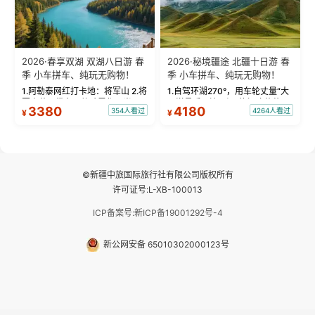
2026·春享双湖 双湖八日游 春
2026·秘境疆途 北疆十日游 春
季 小车拼车、纯玩无购物！
季 小车拼车、纯玩无购物！
1.阿勒泰网红打卡地：将军山 2.将
1.自驾环湖270°，用车轮丈量“大
军山落日缆车，体验雪都风光 3.
西洋最后一滴眼泪”的极致蔚蓝，
3380
4180
354人看过
4264人看过
¥
¥
将军山，夕阳派对，蹦迪party 4.
让雪山、花海与深邃湖水在转弯
自驾赛里木湖360°环湖 5.二进赛
间连成自由的画卷。 2.特别赠送
湖随心游，邂逅湖畔日出浪漫...
那拉提景区3公里内，落地窗三钻
民宿 3.那...
©新疆中旅国际旅行社有限公司版权所有
许可证号:L-XB-100013
ICP备案号:新ICP备19001292号-4
新公网安备 65010302000123号