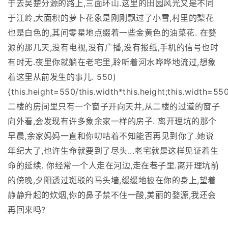
于去吴楚分源的路上,三面环山.这里的田园风光又是不同
于江岭,大面积的萝卜花象是刚刚飘过了小雪,村里的梨花
也是白色的,其间零星地点缀着一些金黄色的油菜花. 在婺
源的那几天,没有电视,没有广播,没有报纸,手机的信号也时
有时无.夜里你就躺在老宅里,聆听着河水哗哗地流过,想象
着这里从前发生的事儿. 550)
{this.height=550/this.width*this.height;this.width=550
二楼的房间里只有一个窗子开向天井,从二楼的过道的窗子
向外看,会发现有许多象余家一样的房子. 离开理坑的那个
早晨,余家妈妈一直和你叨咕着不知能否再见到你了.她说
年纪大了,也许生命就要到了尽头...老宅就是这样见证着生
命的延续. 你经常一个人走在河边,走在巷子里.离开理坑前
的傍晚,夕阳透过斑驳的马头墙,缓缓地披在你的身上,望着
静静升起的炊烟,你的鼻子禁不住一酸,美丽的婺源,我还会
再回来吗?