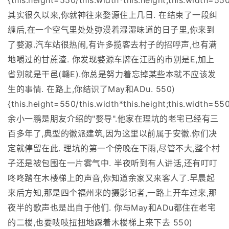
{this.height=550/this.width*this.height;this.width=550
其实很久以来,你就神往来婺源住上几日. 在结束了一段纠
缠后,在一个空气里处处弥漫着湿湿味道的日子里,你来到
了婺源.汽车站很热闹,有许多揽客去村子的招呼声,也有满
地嚼过的甘蔗渣. 你发现婺源车牌在江西的市别是E,加上
省别就是干邑(赣E).你总是努力着忘掉某些本就不应该发
生的事情. 在路上,你结识了May和ADu. 550)
{this.height=550/this.width*this.height;this.width=550
余小一鹏是朋友介绍的"婺导".他家在理坑的老宅已经有三
百多年了,典型的徽派建筑,因为这里以前属于安徽.你们决
定就停留在此. 理坑的第一个傍晚在下雨,尽管不大,整个村
子还是被包围在一片雾气中. 半夜听到有人讲话,还有叮叮
咚咚踏在木楼梯上的声音,你知道余家又来客人了.早晨起
来后方知,那是四个福州来的摄影记者,一路上开车过来,那
夜半的歌声也是出自于他们. 你与May和ADu都住在老宅
的二楼,也要吱吱扭扭地踩着木楼梯上来下去 550)