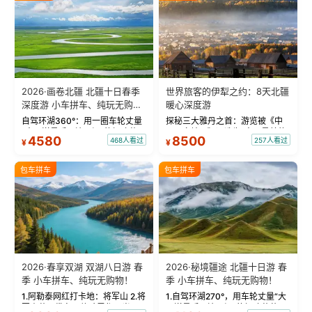
2026·画卷北疆 北疆十日春季
世界旅客的伊犁之约：8天北疆
深度游 小车拼车、纯玩无购
暖心深度游
物！
自驾环湖360°：用一圈车轮丈量
探秘三大雅丹之首：游览被《中
“大西洋最后一滴眼泪”的极致蔚
国国家地理》评选为“中国最美的
4580
8500
468人看过
257人看过
¥
¥
蓝。 赛湖旅拍：甄选多款风格服
三大雅丹”第一名的克拉玛依魔鬼
饰，9张精修美照，定格赛里木湖
城。 中国第一村：探访仅存的图
绝美瞬间。 赛湖坦克300跟车视
瓦人最大村落——禾木村，欣赏
包车拼车
包车拼车
频：专业摄影师...
晨雾与小木...
2026·春享双湖 双湖八日游 春
2026·秘境疆途 北疆十日游 春
季 小车拼车、纯玩无购物！
季 小车拼车、纯玩无购物！
1.阿勒泰网红打卡地：将军山 2.将
1.自驾环湖270°，用车轮丈量“大
军山落日缆车，体验雪都风光 3.
西洋最后一滴眼泪”的极致蔚蓝，