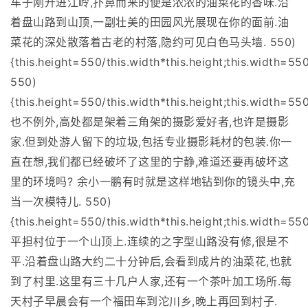
车子刚开进江岭,扑鼻而来的便是浓浓的油菜花的香味.沿
着盘山路到山顶,一副壮美的田园风光展现在你的面前.油
菜花的深处散落着古老的村落,隐约可见白色马头墙. 550)
{this.height=550/this.width*this.height;this.width=550
550)
{this.height=550/this.width*this.height;this.width=550
也不例外,高处都是架着三角架的摄影爱好者,也许是摄影
家.但到处游人留下的垃圾,包括专业摄影耗材的包装.你一
直在想,我们都已经破坏了这里的宁静,难道还要再破坏这
里的环境吗? 余小一鹏有时就是这样地钻到你的镜头中,充
当一次模特儿. 550)
{this.height=550/this.width*this.height;this.width=550
平担村位于一个山顶上.连续的之字型山路没有修,很是不
平.沿着盘山路大约二十分钟后,会看到成片的油菜花,也就
到了村里.这里有三十几户人家,还有一个茶叶加工场所.每
天村子早晨会有一个福田车到沱川乡,晚上再回到村子.